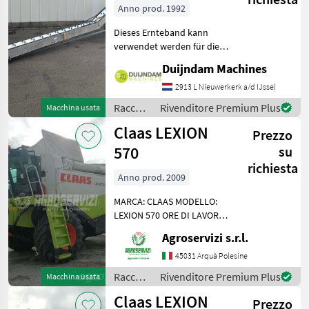
Anno prod. 1992
Dieses Ernteband kann
verwendet werden für die
Ernte von fast jedes
Duijndam Machines
handwerklich geerntes
Gewächs, wie zB.
2913 L Nieuwerkerk a/d IJssel
Blumenkohl, Endivie,
Raccolto
Rivenditore Premium Plus
Macchina usata
Sellerie, Rosenkohl, Salat,
agricolo
Claas LEXION
Brokkoli,
Prezzo
/
Sonstige
570
su
richiesta
Anno prod. 2009
MARCA: CLAAS MODELLO:
LEXION 570 ORE DI LAVORO
BATTITORE: 4176 SISTEMI
Agroservizi s.r.l.
DI TREBBIATURA: IBRIDO A
DUE ROTORI POTENZA: 394
45031 Arquà Polesine
CV ORE DI LAVORO: 6925
Raccolto
Rivenditore Premium Plus
Macchina usata
PNEUMATICI POSTERIORI:
agricolo
Claas LEXION
Prezzo
/ Claas