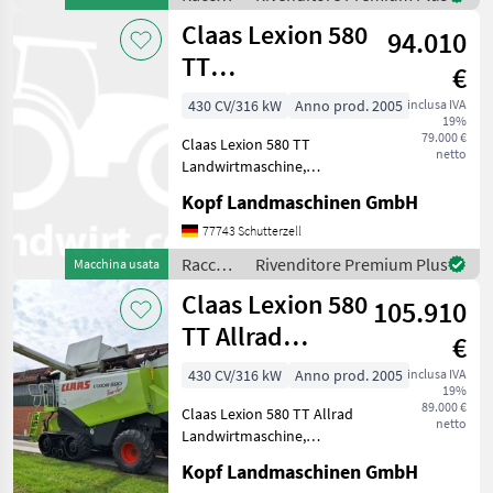
Betriebsstunden u
agricolo
Claas Lexion 580
94.010
/ Claas
TT
€
Landwirtmaschine
430 CV/316 kW
Anno prod. 2005
inclusa IVA
19%
Mercedes-Mo
79.000 €
Claas Lexion 580 TT
netto
Landwirtmaschine,
Mercedes Motor, 2.998
Kopf Landmaschinen GmbH
Trommelstunden (Int.Nr.
17804) AutoContour
77743 Schutterzell
Schneidwerksregelung,
Raccolto
Rivenditore Premium Plus
Macchina usata
Beleuchtung für klappbare
agricolo
Claas Lexion 580
Vorsatzgerät
105.910
/ Claas
TT Allrad
€
Landwirtmaschine
430 CV/316 kW
Anno prod. 2005
inclusa IVA
19%
Merc
89.000 €
Claas Lexion 580 TT Allrad
netto
Landwirtmaschine,
Mercedes Motor, 2998
Kopf Landmaschinen GmbH
Trommelstunden (Int. Nr.