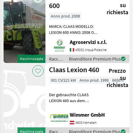
600
su
richiesta
Anno prod. 2008
MARCA: CLAAS MODELLO:
LEXION 600 ANNO: 2008 ORE
DI LAVORO BATTITORE:
Agroservizi s.r.l.
4100 SISTEMI DI
TREBBIATURA: IBRIDO A
45031 Arquà Polesine
DUE ROTORI POTENZA: 530
Raccolto
Rivenditore Premium Plus
Macchina usata
CV ORE DI LAVORO: 6704
agricolo
Claas Lexion 460
PNEUMATICI
Prezzo
/ Claas
su
301 CV/221 kW
Anno prod. 1999
6650 h
75
richiesta
Der gebrauchte CLAAS
LEXION 460 aus dem
Baujahr 1999 ist ein
leistungsstarker und
Wimmer GmbH
bewährter Mähdrescher für
4633 Kematen
professionelle
Erntearbeiten. Mit 6.650
Raccolto
Rivenditore Premium Plus
Macchina usata