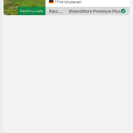
17804) AutoContour
77743 Schutterzell
Schneidwerksregelung,
Raccolto
Rivenditore Premium Plus
Macchina usata
Beleuchtung für klappbare
agricolo
Vorsa
/ Claas