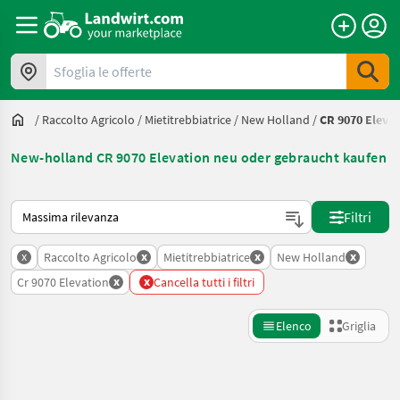
Sfoglia le offerte
/
Raccolto Agricolo
/
Mietitrebbiatrice
/
New Holland
/
CR 9070 Elevat
New-holland CR 9070 Elevation neu oder gebraucht kaufen
Ecco come viene ordinato su Landwirt.com
Filtri
x
x
x
x
Raccolto Agricolo
Mietitrebbiatrice
New Holland
x
x
Cr 9070 Elevation
Cancella tutti i filtri
Elenco
Griglia