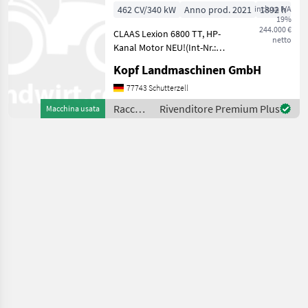
Kanal hydr.
462 CV/340 kW
Anno prod. 2021
inclusa IVA
1892 h
19%
Motor NEU
244.000 €
CLAAS Lexion 6800 TT, HP-
netto
Kanal Motor NEU!(Int-Nr.:
15223) Baujahr 2021 1892
Kopf Landmaschinen GmbH
Betriebsstunden, 1280
Trommelstunden, 881 eff.
77743 Schutterzell
Stunden, Beleuchtung LED
Raccolto
Rivenditore Premium Plus
Macchina usata
klappbare Vorsa
agricolo
/ Claas