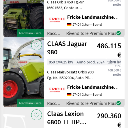
269.000 €
Claas Orbis 450 Fg.-Nr.
netto
I6601583, Contour
Bodenanpassung,
Fricke Landmaschinen GmbH
Transportschutz, 2 Gang
Schaltgetriebe, V Classic 24
27404 Gyhum-Bockel
Messertrommel, Korn
Raccolto
Rivenditore Premium Plus
Macchina usata
CRacker M 80/100,
agricolo
CLAAS Jaguar
Auswurfkrümmerbe
486.115
/ Claas
980
€
850 CV/625 kW
Anno prod. 2024
inclusa IVA
1278 h
19%
408.500 €
Claas Maisvorsatz Orbis 900
netto
Fg.-Nr. I6502004, Auto Pilot,
2 Transporträder,
Fricke Landmaschinen GmbH
automatischer
Transportschutz, Auto
27404 Gyhum-Bockel
Contour Bodenanpassung,
Raccolto
Rivenditore Premium Plus
Macchina usata
Gutfluss Premium Line, 2
agricolo
Claas Lexion
Gang
290.360
/ Claas
6800 TT HP
€