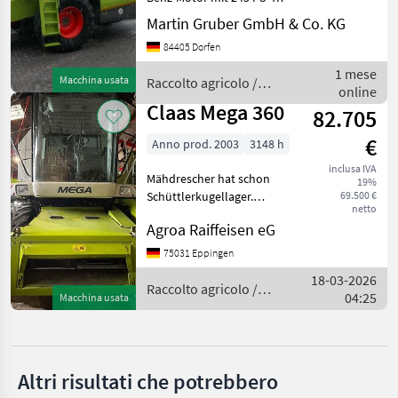
4.850 Motorstunden -
Martin Gruber GmbH & Co. KG
Claas
hydrostatischer
84405 Dorfen
Fahrantrieb (20 km/h) -
John Deere
CLAAS Bordinformator -
1 mese
Macchina usata
Raccolto agricolo /
AUTO CONTOUR
online
Claas
Schneidwerksrege
Claas Mega 360
New Holland
82.705
€
Anno prod. 2003
3148 h
Fendt
inclusa IVA
Mähdrescher hat schon
19%
Case IH
Schüttlerkugellager.
69.500 €
netto
Spreuverteiler ist mit dabei
Agroa Raiffeisen eG
Massey Ferguson
aber nicht angebaut. Viele
Verschleißteile erneuert
75031 Eppingen
Mostra
Z.B. Vor 100 Motorstunden
tutti
18-03-2026
neues Motorglo
Raccolto agricolo /
12
04:25
Macchina usata
Claas
MODELLO
Altri risultati che potrebbero