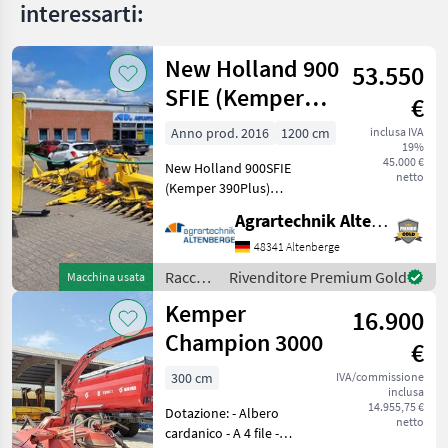
Mega
interessarti:
360
New Holland 900
MARKETPLACE
53.550
SFIE (Kemper
Offerte dei
€
Marketplace
Annunci
rivenditori
390Plus)
Anno prod. 2016
1200 cm
inclusa IVA
19%
45.000 €
New Holland 900SFIE
netto
(Kemper 390Plus)
Maisvorsatz
Agrartechnik Altenberge GmbH
Gebrauchtmaschine -
Baujahr: 2016 - Modeljahr:
48341 Altenberge
2016 - 12 Reihen bei 75cm
Raccolto
Rivenditore Premium Gold
Macchina usata
Reihe (900cm Arbeitsbreite)
agricolo
Kemper
- Reihenf
16.900
/ New
Holland
Champion 3000
€
300 cm
IVA/commissione
inclusa
14.955,75 €
Dotazione: - Albero
netto
cardanico - A 4 file -