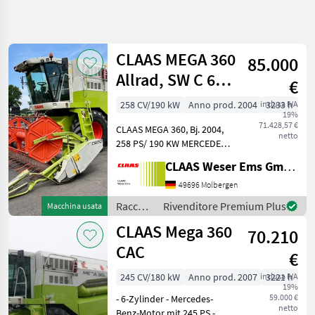
Affina
la
ricerca
CLAAS MEGA 360
85.000
Allrad, SW C 600
€
Categoria
Paese
Filtri
5
AC, SW-Wagen,
258 CV/190 kW
Anno prod. 2004
inclusa IVA
3233 h
60
19%
nur 2.09
Mostra
71.428,57 €
PERCORSO
CLAAS MEGA 360, Bj. 2004,
Reimposta
3
netto
ATTUALE
258 PS/ 190 KW MERCEDES
risultati
OM906LA- Motor, 6-
Settore
CLAAS Weser Ems GmbH
Schüttler, Allrad 4WD,
agricolo
Korntank: 8.200 Liter,
49696 Molbergen
Raccolto
Kabine, A/C-MATIC
Agricolo
Raccolto
Rivenditore Premium Plus
Macchina usata
Klimaautomatik, AUTO
agricolo
Mietitrebbiatrice
CLAAS Mega 360
CONTOUR Schn
70.210
/ Claas
Claas
CAC
€
Mega
360
245 CV/180 kW
Anno prod. 2007
inclusa IVA
3221 h
60
19%
59.000 €
SCEGLI
- 6-Zylinder - Mercedes-
netto
CATEGORIA
Benz-Motor mit 245 PS -