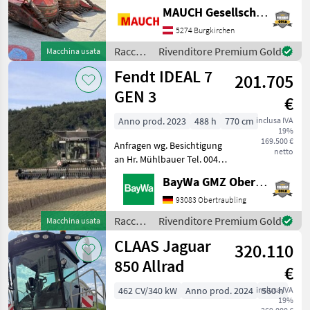
Montaggio posteriore +
MAUCH Gesellschaft m.b.H. & Co.KG
anteriore - Comando
elettrico - Rotazione della
5274 Burgkirchen
torre idraulica -
Raccolto
Rivenditore Premium Gold
Macchina usata
Regolazione elettrica della
agricolo
Fendt IDEAL 7
gitt
201.705
/
Kemper
GEN 3
€
Anno prod. 2023
488 h
770 cm
inclusa IVA
19%
169.500 €
Anfragen wg. Besichtigung
netto
an Hr. Mühlbauer Tel. 0049
151 1610 4033.Rapsmesser,
BayWa GMZ Obertraubling
Computer di bordo,
Trazione idrostatica,
93083 Obertraubling
Trazione integrale, Testata
Raccolto
Rivenditore Premium Gold
Macchina usata
per colza, Trinciapa
agricolo
CLAAS Jaguar
320.110
/ Fendt
850 Allrad
€
462 CV/340 kW
Anno prod. 2024
inclusa IVA
560 h
19%