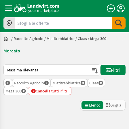
Sfoglia le offerte
/
Raccolto Agricolo
/
Mietitrebbiatrice
/
Claas
/
Mega 360
Mercato
Ecco come viene ordinato su Landwirt.com
Filtri
x
x
x
x
Raccolto Agricolo
Mietitrebbiatrice
Claas
x
x
Mega 360
Cancella tutti i filtri
Elenco
Griglia