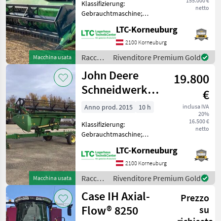
155.000 €
Klassifizierung:
netto
Gebrauchtmaschine;
DEF/AD BLUE: Ja;
LTC-Korneuburg
Motorhersteller: Mercedes ;
Abgelesene
2100 Korneuburg
Trommelstunden: 190;
Raccolto
Rivenditore Premium Gold
Macchina usata
Geerntete Fläche: 550;
agricolo
John Deere
Höchstgeschwindigkeit
19.800
/ Deutz
(km/h):
Fahr
Schneidwerk
€
622 R mit
Anno prod. 2015
10 h
inclusa IVA
20%
Flötzinger
16.500 €
Klassifizierung:
Schneidwerkswag
netto
Gebrauchtmaschine;
Arbeitsbreite: 6.7;
LTC-Korneuburg
Nettogewicht (kg): 2350;
Schneidwerkswagen: Ja;
2100 Korneuburg
Seriennummer/Fahrgestellnummer:
Raccolto
Rivenditore Premium Gold
Macchina usata
4673; Reversiereinrichtung:
agricolo
Case IH Axial-
J
Prezzo
/ John
Deere
Flow® 8250
su