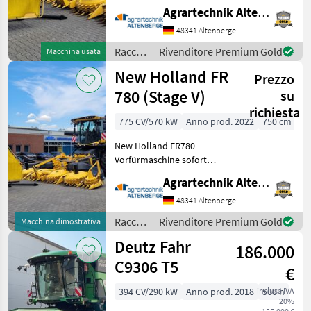
Maisvorsatz
Mostra
Agrartechnik Altenberge GmbH
Gebrauchtmaschine -
tutti
Baujahr: 2018 - Modeljahr:
48341 Altenberge
2019 - 10 Reihen bei 75cm
MARKETPLACE
Raccolto
Rivenditore Premium Gold
Macchina usata
Reihe (750cm Arbeitsbreite)
agricolo
New Holland FR
- Reihent
Offerte dei
Prezzo
/ New
Marketplace
Annunci
rivenditori
Holland
780 (Stage V)
su
richiesta
775 CV/570 kW
Anno prod. 2022
750 cm
New Holland FR780
Vorfürmaschine sofort
verfügbar! - Baujahr: 2022 -
Agrartechnik Altenberge GmbH
Modelljahr: 2023 -
Motorstunden: 610 -
48341 Altenberge
Trommelstunden: 385 -
Raccolto
Rivenditore Premium Gold
Macchina dimostrativa
FPT-Cursor 16L ECO Blue
agricolo
Deutz Fahr
TM H
186.000
/ New
Holland
C9306 T5
€
394 CV/290 kW
Anno prod. 2018
inclusa IVA
500 h
20%