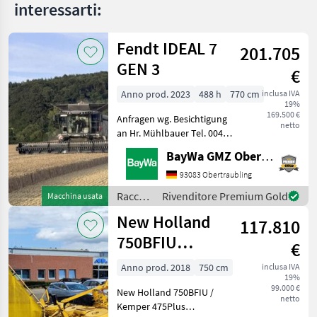
interessarti:
5140
Fendt IDEAL 7
8010
201.705
GEN 3
8230
€
AF
Anno prod. 2023
488 h
770 cm
inclusa IVA
5088
19%
169.500 €
Anfragen wg. Besichtigung
AF
netto
8240
an Hr. Mühlbauer Tel. 0049
151 1610 4033.Rapsmesser,
AF
BayWa GMZ Obertraubling
Computer di bordo,
9230
Trazione idrostatica,
93083 Obertraubling
AF
Trazione integrale, Testata
Raccolto
Rivenditore Premium Gold
9240
Macchina usata
per colza, Trinciapa
agricolo
New Holland
AF8010
117.810
/ Fendt
750BFIU
Axial-
€
Flow
(Kemper
6150
Anno prod. 2018
750 cm
inclusa IVA
19%
475Plus)
Axial-
99.000 €
New Holland 750BFIU /
Flow
netto
7160
Kemper 475Plus