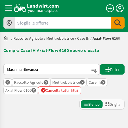
Sfoglia le offerte
/
Raccolto Agricolo
/
Mietitrebbiatrice
/
Case Ih
/
Axial-Flow 6160
Compra Case IH Axial-Flow 6160 nuovo o usato
Ecco come viene ordinato su Landwirt.com
Filtri
x
x
x
x
Raccolto Agricolo
Mietitrebbiatrice
Case Ih
x
x
Axial Flow 6160
Cancella tutti i filtri
Elenco
Griglia