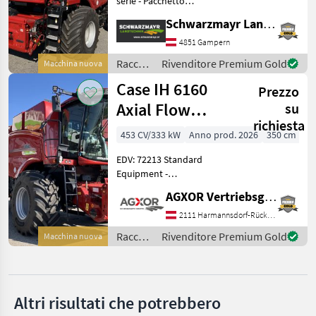
serie - Pacchetto
SCEGLI
equipaggiamento Germania
CATEGORIA
Schwarzmayr Landtechnik GmbH - Gampern
30 km/h. - Flangia di
Case IH
riscaldamento con ausilio
4851 Gampern
all'avviamento a freddo -
Raccolto
Rivenditore Premium Gold
Macchina nuova
Assale sterzante re
Claas
agricolo
Case IH 6160
Prezzo
/ Case
IH
Axial Flow
John Deere
su
richiesta
Mähdrescher
453 CV/333 kW
Anno prod. 2026
350 cm
New Holland
EDV: 72213 Standard
Fendt
Equipment -
Ausrüstungspaket
AGXOR Vertriebsgesellschaft Ost GmbH
Massey Ferguson
Deutschland 30km/h. -
Heizflansch Kaltstarthilfe -
2111 Harmannsdorf-Rückersdorf
Mostra
Verstellbare Lenkachse mit
Raccolto
Rivenditore Premium Gold
Macchina nuova
tutti
Lenksystemvorbereitung -
agricolo
12
Rück
/ Case
IH
MODELLO
Altri risultati che potrebbero