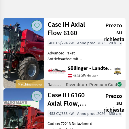
Affina
la
ricerca
Case IH Axial-
Prezzo
Flow 6160
su
Categoria
Paese
Filtri
5
richiesta
400 CV/294 kW
Anno prod. 2025
20 h
760 
Mostra
PERCORSO
Advanced Paket
Reimposta
3
ATTUALE
Antriebsachse mit
risultati
elektrohydr.
Settore
Söllinger - Landtechnik GmbH
Differentialsperre
agricolo
IF800/65R32 und 480/80R26
4625 Offenhausen
Raccolto
Kamerabausatz automat.
Agricolo
Raccolto
Rivenditore Premium Gold
Macchina nuova
drehbare
agricolo
Mietitrebbiatrice
Case IH 6160
Anhängevorrichtung
Prezzo
/ Case
Case
Kühlbox Radio Blu
IH
Axial Flow,
su
Ih
richiesta
mietitrebbia
Axial
453 CV/333 kW
Anno prod. 2026
350 cm
Flow
6160
Codice: 72213 Dotazione di