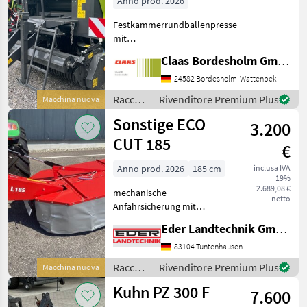
Anno prod. 2026
Festkammerrundballenpresse
mit
Presskammerdurchmesser
Claas Bordesholm GmbH
1, 25 m Presskammerbreite
1, 20 m / in
24582 Bordesholm-Wattenbek
Serienausrüstung: Pickup:
Raccolta
Rivenditore Premium Plus
Macchina nuova
Aufnahmebreite 2, 10 m / 4
mangimi
Sonstige ECO
Zinkenreihen, kurvenb
3.200
/ Claas
CUT 185
€
Anno prod. 2026
185 cm
inclusa IVA
19%
2.689,08 €
mechanische
netto
Anfahrsicherung mit
hydraulischer Aushebung
Eder Landtechnik GmbH
Schnitthöhenverstellung
mithilfe von Distanzringen
83104 Tuntenhausen
auf den Mähteller Schlüssel
Raccolta
Rivenditore Premium Plus
Macchina nuova
für Messerschnellwechsel
mangimi
Kuhn PZ 300 F
Arbe
7.600
/