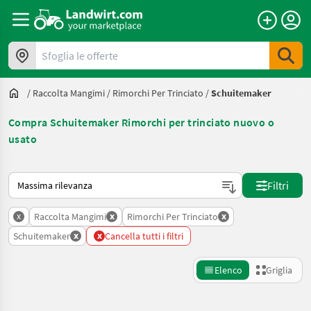
Sfoglia le offerte
/
Raccolta Mangimi
/
Rimorchi Per Trinciato
/
Schuitemaker
Compra Schuitemaker Rimorchi per trinciato nuovo o
usato
Ecco come viene ordinato su Landwirt.com
Filtri
x
x
x
Raccolta Mangimi
Rimorchi Per Trinciato
x
x
Schuitemaker
Cancella tutti i filtri
Elenco
Griglia