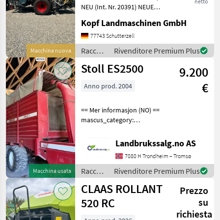
i
netto
NEU (Int. Nr. 20391) NEUE
Fendt Rundballenpresse
Kopf Landmaschinen GmbH
Typ Rotana 160V Combi
Baujahr 2026 40km/h Netz-
77743 Schutterzell
und Folienbindung,
Raccolta
Rivenditore Premium Plus
Macchina nuova
integrierte Wickelein
mangimi
Stoll ES2500
9.200
/ Fendt
€
Anno prod. 2004
== Mer informasjon (NO) ==
mascus_category:
otherharvesters Please
provide reference number
Landbrukssalg.no AS
upon request: 9506 See
7080 H Trondheim – Tromsø
en.landbrukssalg.no/9506
for more images Specif
Raccolta
Rivenditore Premium Plus
Macchina usata
mangimi
CLAAS ROLLANT
Prezzo
/ Stoll
520 RC
su
richiesta