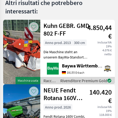
Altri risultati che potrebbero
interessarti:
Kuhn GEBR. GMD
4.850,44
802 F-FF
€
Anno prod. 2013
300 cm
inclusa IVA
19%
4.076 €
Die Maschine steht an
netto
unserem BayWa-Standort
in DE-88214
Baywa Württemberg
Ravensburg.Gerne steht
Ihnen Herr Schmid unter
89155 Erbach
Tel.: 0151 1610 3978 für Ihre
Raccolta
Rivenditore Premium Gold
Macchina usata
Anfrage zur
mangimi
NEUE Fendt
Verfügung!Kuhn GMD
140.420
/ Kuhn
Rotana 160V
€
Combi
Anno prod. 2026
inclusa IVA
19%
Rundballenpresse,
118.000 €
Fendt Rotana 160V Combi,