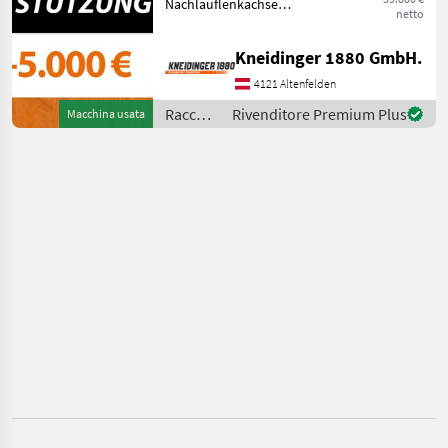
CATEGORIA
Nachlauflenkachse
netto
Bereifung 710/50R-26, 5
Schuitemaker
Hydraulisches Fahrwerk 30
Kneidinger 1880 GmbH.
to Gefederte Deichsel
Hydraulisches Klappdach
4121 Altenfelden
Krone
zur Ladegutsicherung Hy
Raccolta
Rivenditore Premium Plus
Macchina usata
Fliegl
mangimi
/
Schuitemaker
Bergmann
HAWE
Joskin
Mostra
tutti 8
MARKETPLACE
Offerte dei
Marketplace
Annunci
rivenditori