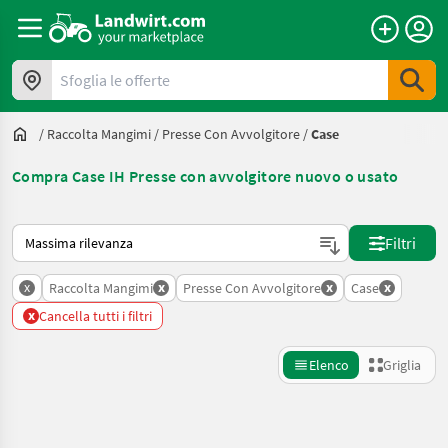
Sfoglia le offerte
/
Raccolta Mangimi
/
Presse Con Avvolgitore
/
Case
Compra Case IH Presse con avvolgitore nuovo o usato
Ecco come viene ordinato su Landwirt.com
Filtri
x
x
x
x
Raccolta Mangimi
Presse Con Avvolgitore
Case
x
Cancella tutti i filtri
Elenco
Griglia