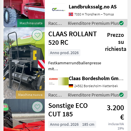
provide reference number
Landbrukssalg.no AS
upon request: 9506 See
7080 H Trondheim – Tromsø
en.landbrukssalg.no/9506
for more images Specif
Raccolta
Rivenditore Premium Plus
Macchina usata
mangimi
CLAAS ROLLANT
Prezzo
/ Stoll
520 RC
su
richiesta
Anno prod. 2026
Festkammerrundballenpresse
mit
Presskammerdurchmesser
Claas Bordesholm GmbH
1, 25 m Presskammerbreite
1, 20 m / in
24582 Bordesholm-Wattenbek
Serienausrüstung: Pickup:
Raccolta
Rivenditore Premium Plus
Macchina nuova
Aufnahmebreite 2, 10 m / 4
mangimi
Sonstige ECO
Zinkenreihen, kurvenb
3.200
/ Claas
CUT 185
€
Anno prod. 2026
185 cm
inclusa IVA
19%