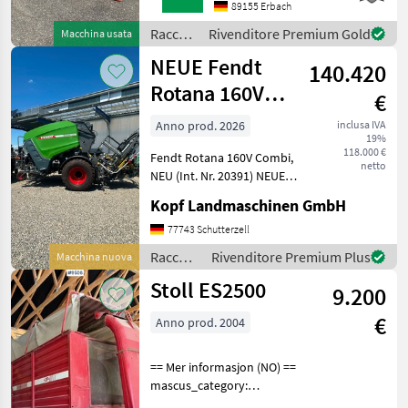
Ihnen Herr Schmid unter
89155 Erbach
Tel.: 0151 1610 3978 für Ihre
Raccolta
Rivenditore Premium Gold
Macchina usata
Anfrage zur
mangimi
NEUE Fendt
Verfügung!Kuhn GMD
140.420
/ Kuhn
Rotana 160V
€
Combi
Anno prod. 2026
inclusa IVA
19%
Rundballenpresse,
118.000 €
Fendt Rotana 160V Combi,
i
netto
NEU (Int. Nr. 20391) NEUE
Fendt Rundballenpresse
Kopf Landmaschinen GmbH
Typ Rotana 160V Combi
Baujahr 2026 40km/h Netz-
77743 Schutterzell
und Folienbindung,
Raccolta
Rivenditore Premium Plus
Macchina nuova
integrierte Wickelein
mangimi
Stoll ES2500
9.200
/ Fendt
€
Anno prod. 2004
== Mer informasjon (NO) ==
mascus_category:
otherharvesters Please