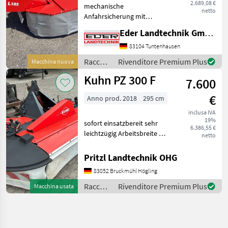
2.689,08 €
mechanische
netto
Anfahrsicherung mit
hydraulischer Aushebung
Eder Landtechnik GmbH
Schnitthöhenverstellung
mithilfe von Distanzringen
83104 Tuntenhausen
auf den Mähteller Schlüssel
Raccolta
Rivenditore Premium Plus
Macchina nuova
für Messerschnellwechsel
mangimi
Kuhn PZ 300 F
Arbe
7.600
/
Sonstige
€
Anno prod. 2018
295 cm
inclusa IVA
19%
sofort einsatzbereit sehr
6.386,55 €
leichtzügig Arbeitsbreite 2,
netto
95 m Antriebssatz
1000U/min. 4 Trommeln
Pritzl Landtechnik OHG
Schnitthöhenverstellung 2
83052 Bruckmühl Högling
Federn für Entlastung
Gelenkwelle Falciatrici
Raccolta
Rivenditore Premium Plus
Macchina usata
mangimi
/ Kuhn