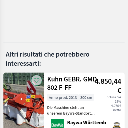
Case IH
1
Krone
Pöttinger
Kuhn
John Deere
Altri risultati che potrebbero
interessarti:
Claas
Mostra
Kuhn GEBR. GMD
4.850,44
tutti
802 F-FF
18
€
Anno prod. 2013
300 cm
inclusa IVA
MARKETPLACE
19%
4.076 €
Die Maschine steht an
Offerte dei
netto
Marketplace
Annunci
unserem BayWa-Standort
rivenditori
in DE-88214
Baywa Württemberg
Ravensburg.Gerne steht