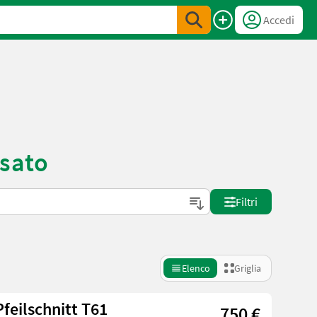
Accedi
sato
Filtri
Elenco
Griglia
feilschnitt T61
750 €