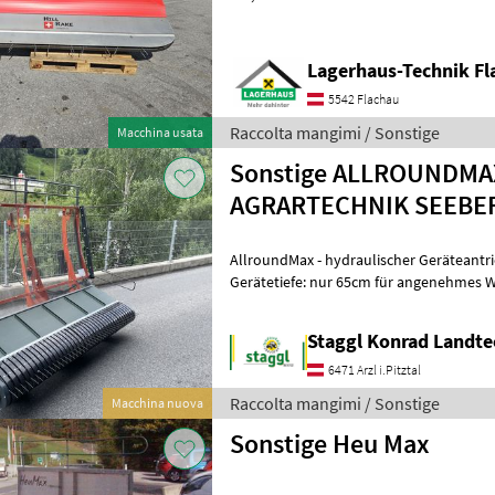
telefonisch oder per Mail Ihren B
Lagerhaus-Technik Fl
5542 Flachau
Raccolta mangimi / Sonstige
Macchina usata
Sonstige ALLROUNDMA
AGRARTECHNIK SEEBE
AllroundMax - hydraulischer Geräteantrieb Arbeitsbreite: 
Gerätetiefe: nur 65cm für angenehmes
Handling Breite Förderband: 40cm Antri
Staggl Konrad Landte
6471 Arzl i.Pitztal
Raccolta mangimi / Sonstige
Macchina nuova
Sonstige Heu Max