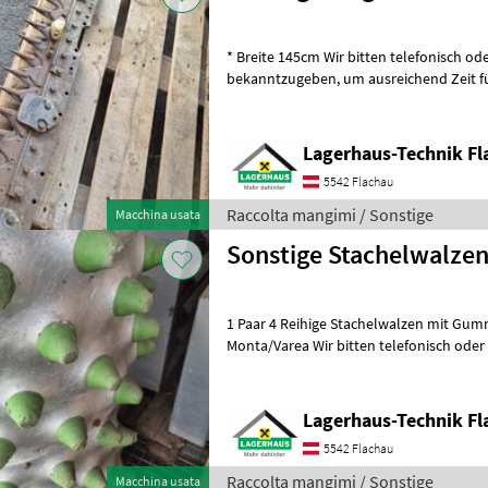
* Breite 145cm Wir bitten telefonisch oder per Mail Ihren Besuch
bekanntzugeben, um ausreichend Zeit für die Beratung und eventuell
einer Probefahrt für Sie zu re
Lagerhaus-Technik Fl
5542 Flachau
Raccolta mangimi / Sonstige
Macchina usata
Sonstige Stachelwalze
1 Paar 4 Reihige Stachelwalzen mit Gu
Monta/Varea Wir bitten telefonisch oder per Mail Ihren Besuch
bekanntzugeben, um ausreichend Zeit
Lagerhaus-Technik Fl
5542 Flachau
Raccolta mangimi / Sonstige
Macchina usata