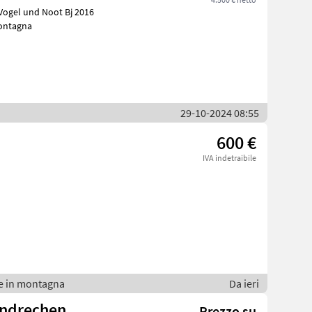
Vogel und Noot Bj 2016
montagna
29-10-2024 08:55
600 €
IVA indetraibile
e in montagna
Da ieri
andrechen
Prezzo su