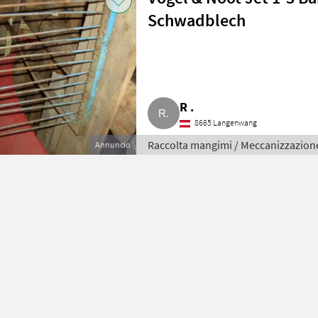
Schwadblech
R .
8665 Langenwang
Raccolta mangimi / Meccanizzazion
Annuncio