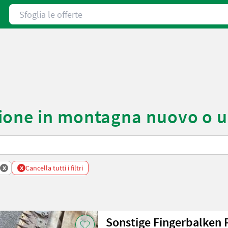
Sfoglia le offerte
ione in montagna nuovo o u
x
x
Cancella tutti i filtri
Sonstige Fingerbalken P