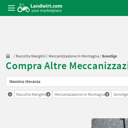
/
Raccolta Mangimi
/
Meccanizzazione In Montagna
/
Sonstige
Compra Altre Meccanizzaz
Ecco come viene ordinato su Landwirt.com
x
x
x
Raccolta Mangimi
Meccanizzazione In Montagna
Sonstige