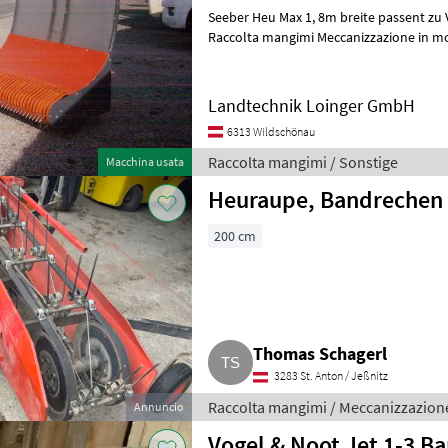
Seeber Heu Max 1, 8m breite passent zu 
Raccolta mangimi Meccanizzazione in 
Landtechnik Loinger GmbH
6313 Wildschönau
Raccolta mangimi / Sonstige
Macchina usata
Heuraupe, Bandrechen
200 cm
Thomas Schagerl
3283 St. Anton / Jeßnitz
Raccolta mangimi / Meccanizzazion
Annuncio
Vogel & Noot Jet 1-3 B