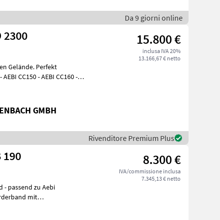
Da 9 giorni online
O 2300
15.800 €
inclusa IVA 20%
13.166,67 € netto
men Gelände. Perfekt
 AEBI CC150 - AEBI CC160 -
TENBACH GMBH
Rivenditore Premium Plus
 190
8.300 €
IVA/commissione inclusa
7.345,13 € netto
ebi
örderband mit
 verstellbare