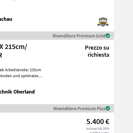
achau
Rivenditore Premium Gold
X 215cm/
Prezzo su
R
richiesta
235cm
 Wenden und optimales
e
chnik Oberland
Rivenditore Premium Plus
5.400 €
inclusa IVA 20%
4.500 € netto