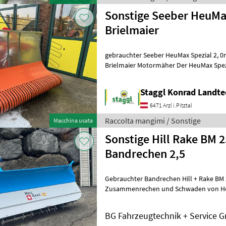
Sonstige Seeber HeuMa
Brielmaier
gebrauchter Seeber HeuMax Spezial 2, 0m
Brielmaier Motormäher Der HeuMax Spezi
Betriebe mit Heu und Belüftungsheu en
Staggl Konrad Landte
6471 Arzl i.Pitztal
Raccolta mangimi / Sonstige
Macchina usata
Sonstige Hill Rake BM 2
Bandrechen 2,5
Gebrauchter Bandrechen Hill + Rake BM 
Zusammenrechen und Schwaden von Heu.
Brielmaier-Motormäher angebaut und ist
BG Fahrzeugtechnik + Service