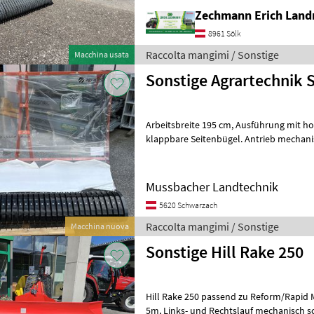
Zechmann Erich Land
8961 Sölk
Raccolta mangimi / Sonstige
Macchina usata
Sonstige Agrartechnik 
Arbeitsbreite 195 cm, Ausführung mit hohem Plexiglasschild,
klappbare Seitenbügel. Antrieb mechani
geringer Kraftbedarf, für Motormäher
Mussbacher Landtechnik
5620 Schwarzach
Raccolta mangimi / Sonstige
Macchina nuova
Sonstige Hill Rake 250
Hill Rake 250 passend zu Reform/Rapid Motormäher, 
5m, Links- und Rechtslauf mechanisch schaltbar; Wir bitten