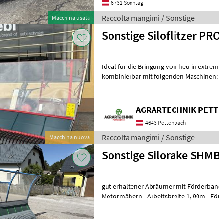
6731 Sonntag
Raccolta mangimi / Sonstige
Macchina usata
Sonstige Siloflitzer PR
Ideal für die Bringung von heu in extre
kombinierbar mit folgenden Maschinen: -
AEBI CC151 - AEBI CC161 Die Neu
AGRARTECHNIK PET
4643 Pettenbach
Raccolta mangimi / Sonstige
Macchina nuova
Sonstige Silorake SHMB
gut erhaltener Abräumer mit Förderband - passend zu A
Motormähern - Arbeitsbreite 1, 90m - F
Richtungsumkehr - Bodenführung über 2