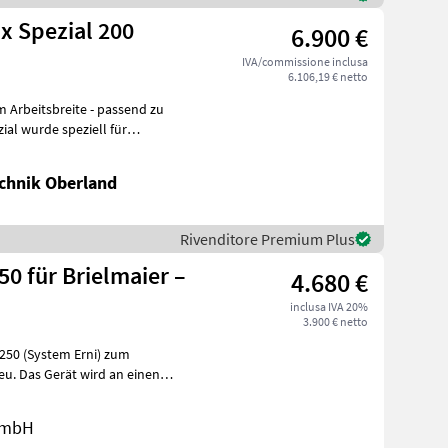
x Spezial 200
6.900 €
IVA/commissione inclusa
6.106,19 € netto
 Arbeitsbreite - passend zu
al wurde speziell für
chnik Oberland
Rivenditore Premium Plus
50 für Brielmaier –
4.680 €
inclusa IVA 20%
3.900 € netto
250 (System Erni) zum
 Das Gerät wird an einen
 für d
 GmbH