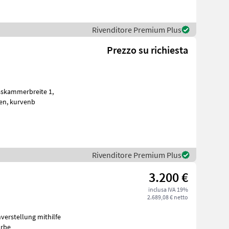
Rivenditore Premium Plus
Prezzo su richiesta
skammerbreite 1,
20 m / in Serienausrüstung: Pickup: Aufnahmebreite 2, 10 m / 4 Zinkenreihen, kurvenb
Rivenditore Premium Plus
3.200 €
inclusa IVA 19%
2.689,08 € netto
erstellung mithilfe
auf den Mähteller Schlüssel für Messerschnellwechsel Arbe