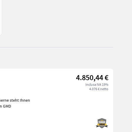
4.850,44 €
inclusa IVA 19%
4.076 € netto
erne steht Ihnen
uhn GMD