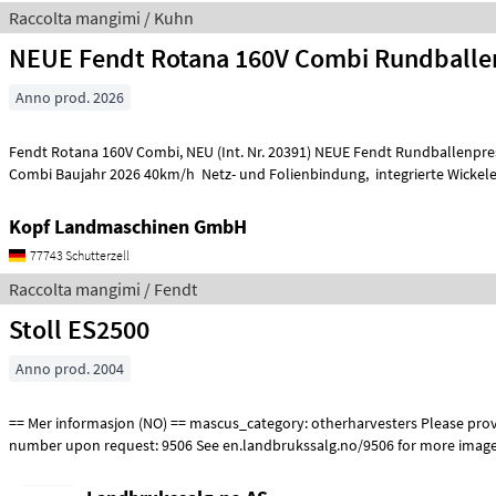
Raccolta mangimi / Kuhn
NEUE Fendt Rotana 160V Combi Rundballen
Anno prod. 2026
Fendt Rotana 160V Combi, NEU (Int. Nr. 20391) NEUE Fendt Rundballenpresse Typ Rotana 160V
Combi Baujahr 2026 40km/h Netz- und Folienbindung, integrierte Wicke
Kopf Landmaschinen GmbH
77743 Schutterzell
Raccolta mangimi / Fendt
Stoll ES2500
Anno prod. 2004
== Mer informasjon (NO) == mascus_category: otherharvesters Please provide reference
number upon request: 9506 See en.landbrukssalg.no/9506 for more image