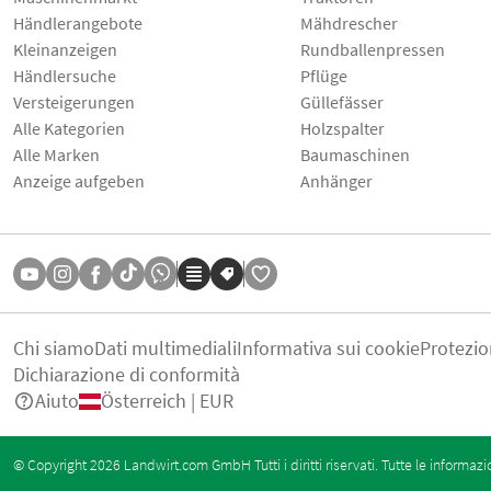
Händlerangebote
Mähdrescher
Kleinanzeigen
Rundballenpressen
Händlersuche
Pflüge
Versteigerungen
Güllefässer
Alle Kategorien
Holzspalter
Alle Marken
Baumaschinen
Anzeige aufgeben
Anhänger
Chi siamo
Dati multimediali
Informativa sui cookie
Protezio
Dichiarazione di conformità
Aiuto
Österreich | EUR
© Copyright 2026 Landwirt.com GmbH Tutti i diritti riservati. Tutte le informazi