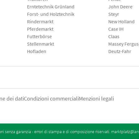
Erntetechnik Grünland
John Deere
Forst- und Holztechnik
Steyr
Rindermarkt
New Holland
Pferdemarkt
Case IH
Futterbörse
Claas
Stellenmarkt
Massey Fergu
Hofladen
Deutz-Fahr
ne dei dati
Condizioni commerciali
Menzioni legali
oni senza garanzia - errori di stampa e di composizione riservati.
marktplatz@lan