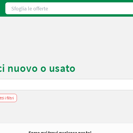
Sfoglia le offerte
i nuovo o usato
i i filtri
Forse qui trovi qualcosa per te!