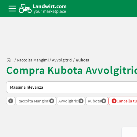
/
Raccolta Mangimi
/
Avvolgitrici
/
Kubota
Compra Kubota Avvolgitric
Ecco come viene ordinato su Landwirt.com
x
x
x
x
x
Raccolta Mangimi
Avvolgitrici
Kubota
Cancella tutt