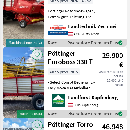
Anno prod. 2026
45 m³
Pöttinger Rotorladewagen,
Extrem gute Leistung, Pick
UP gesteuert für saubere
Landtechnik Zechmeister GmbH & Co KG
Rechenarbeit. Numero di
assi (configurazione): Asse
4792 Münzkirchen
tandem, , Lubrificazione
Raccolta
Rivenditore Premium Plus
Macchina dimostrativa
centralizzat
mangimi
Pöttinger
29.900
/
Pöttinger
Euroboss 330 T
€
Anno prod. 2015
IVA/commissione
inclusa
26.460,18 €
- Select Conrol Bedienung -
netto
Easy Move Messerbalken
mit 31 Messer - Hydr.
Landforst Kapfenberg
Knickdeichsel - Hydr.
Dürfutteraufbau -
8605 Kapfenberg
Bereifung: 500/50-17 Um
Raccolta
Rivenditore Premium Plus
Macchina usata
Ihnen unnötige Wartezeiten
mangimi
Pöttinger Torro
46.948
/