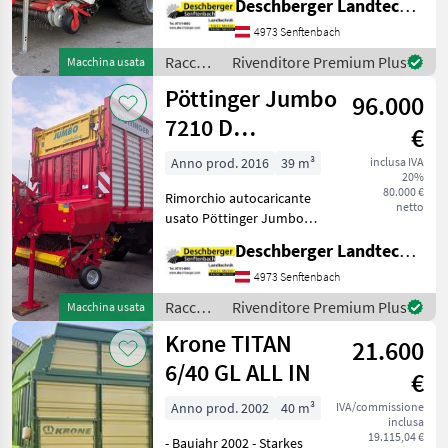
Deschberger Landtechnik GmbH
Aggancio inferiore -
Mengele
36
Sospensione posteriore
4973 Senftenbach
articolata - 2 rulli dosatori -
Raccolta
Rivenditore Premium Plus
Macchina usata
Sonstige
16
40 lame - S
mangimi
Pöttinger Jumbo
96.000
/ Lely
Gruber
11
7210 D
€
Combiline
Fendt
10
Anno prod. 2016
39 m³
inclusa IVA
20%
80.000 €
Mostra
Rimorchio autocaricante
netto
tutti
usato Pöttinger Jumbo
19
7210 D Combiline - 2172
Deschberger Landtechnik GmbH
viaggi - Anno di costruzione
MARKETPLACE
2016 - Rotore come nuovo
4973 Senftenbach
con 45 lame - Gruppo
Raccolta
Rivenditore Premium Plus
Macchina usata
Offerte dei
tandem con sospens
Marketplace
Annunci
mangimi
rivenditori
Krone TITAN
21.600
/
Pöttinger
6/40 GL ALL IN
€
Anno prod. 2002
40 m³
IVA/commissione
inclusa
19.115,04 €
- Baujahr 2002 - Starkes