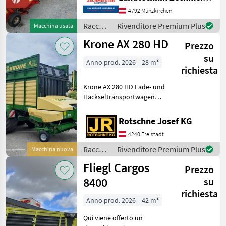
(configurazione): Asse
tandem, Asse tandem,
4792 Münzkirchen
Protezione lame, Cartellino
Raccolta
Rivenditore Premium Plus
Macchina usata
del prezzo, Timone
mangimi
Krone AX 280 HD
articolato, Cofano pos
Prezzo
/
Mengele
su
Anno prod. 2026
28 m³
richiesta
Krone AX 280 HD Lade- und
Häckseltransportwagen
Dosieraggregat mit 2
Walzen Tandemaggregat
Rotschne Josef KG
mit hydraulischem
4240 Freistadt
Ausgleich, 16 t Schneidwerk
mit 32 Messern Messergr
Raccolta
Rivenditore Premium Plus
Macchina nuova
mangimi
Fliegl Cargos
Prezzo
/ Krone
8400
su
richiesta
Anno prod. 2026
42 m³
Qui viene offerto un