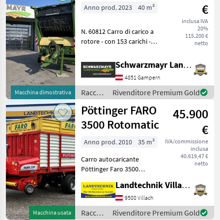
€
Anno prod. 2023
40 m³
inclusa IVA
20%
N. 60812 Carro di carico a
115.200 €
rotore - con 153 carichi -
netto
con capacità di 40 m³
secondo la norma DIN
Schwarzmayr Landtechnik GmbH - Gampern
11741 - con parete
4851 Gampern
anteriore ribaltabile - con
46 lame - con casse
Raccolta
Rivenditore Premium Gold
Macchina dimostrativa
mangimi
Pöttinger FARO
45.900
/ Krone
3500 Rotomatic
€
Anno prod. 2010
35 m³
IVA/commissione
inclusa
40.619,47 €
Carro autocaricante
netto
Pöttinger Faro 3500
Rotomatic con rulli
Landtechnik Villach GmbH
dosatori, gruppo di taglio a
27 lame, ribaltabile
9500 Villach
idraulicamente, protezione
Raccolta
Rivenditore Premium Gold
Macchina usata
singola delle lame, assale t