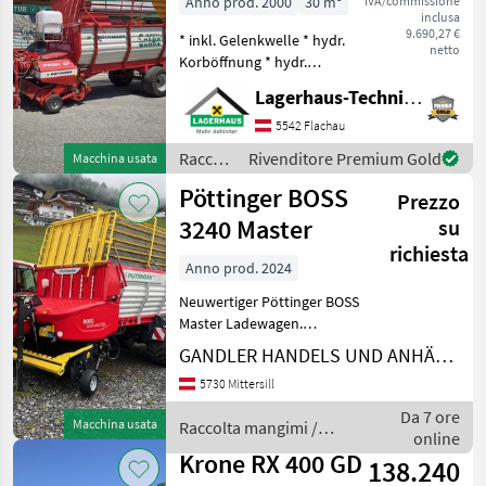
Anno prod. 2000
30 m³
IVA/commissione
inclusa
9.690,27 €
* inkl. Gelenkwelle * hydr.
netto
Korböffnung * hydr.
Kratzboden * hydr
Lagerhaus-Technik Flachau
Knickdeichsel * Bereifung
19.0/45-17 * 31 Messer
5542 Flachau
Schneidwerk inkl. Messer, *
Raccolta
Rivenditore Premium Gold
Macchina usata
inkl. Siliermit
mangimi
Pöttinger BOSS
Prezzo
/
Pöttinger
3240 Master
su
richiesta
Anno prod. 2024
Neuwertiger Pöttinger BOSS
Master Ladewagen.
Ersteinsatz 2025,
GANDLER HANDELS UND ANHÄNGER GmbH
hydraulische Knickdeichsel,
5730 Mittersill
Kotflügel, Bereifung 520/50-
17, Zusatztastrolle,
Da 7 ore
Macchina usata
Raccolta mangimi /
Nachlauf Tasträder, Silie
online
Pöttinger
Krone RX 400 GD
138.240