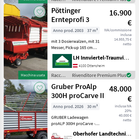
- PowerControll - Auto
mangimi
Pöttinger
16.900
/
Pöttinger
Ernteprofi 3
€
Anno prod. 2003
37 m³
IVA/commissione
inclusa
14.955,75 €
mit 3 Dosierwalzen, mit 31
netto
Messer, Pick-up 165 cm
breit, hydr.Knickdeichsel,
LH Innviertel-Traunviertel-Urfahr eGen, Ottensheim
hydr Dürrfutteraufbau,
seitliche Einstieg, 31 Messer
4100 Ottensheim
mit Fremdkörpersicherung,
Raccolta
Rivenditore Premium Plus
Macchina usata
Tandemachse mit
mangimi
Gruber ProAlp
48.000
/
Pöttinger
300H proCarve II
€
Anno prod. 2026
30 m³
inclusa IVA
20%
40.000 €
GRUBER Ladewagen
netto
proALP 300H proCarve -
hydr. Rückwand -
Oberhofer Landtechnik GmbH
Lichtanlage - Weitwinkel-