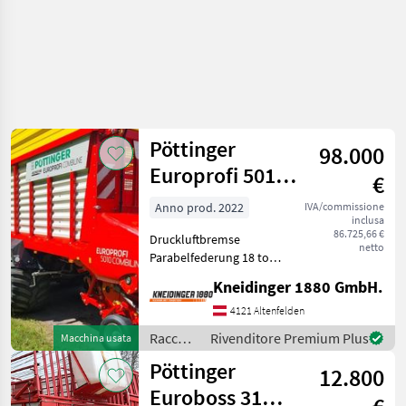
Pöttinger
98.000
Europrofi 5010 D
€
Combiline
Anno prod. 2022
IVA/commissione
inclusa
86.725,66 €
Druckluftbremse
netto
Parabelfederung 18 to
Achslast Zwangslenkung
Kneidinger 1880 GmbH.
hydraulisch mit K50
Achsspurweite 1950 mm
4121 Altenfelden
Bereifung 710/45-R22, 5 10
Raccolta
Rivenditore Premium Plus
Macchina usata
Loch (einpresstiefe -70)
mangimi
Pöttinger
Flotati
12.800
/
Pöttinger
Euroboss 31