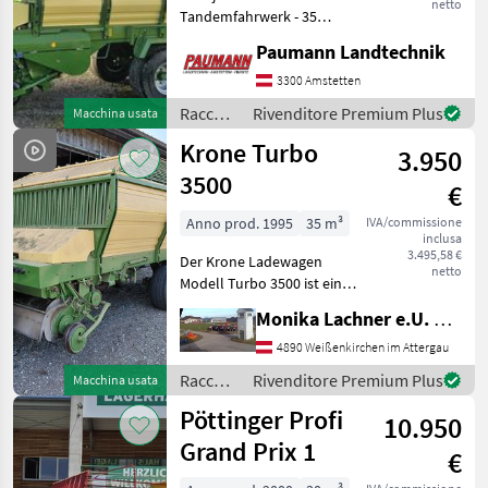
netto
Tandemfahrwerk - 35
Messer Kurzschnitt
Paumann Landtechnik
Schneidwerk -
Ladevolumen Wassermaß
3300 Amstetten
26, 5m³ und Heumaß 40m³ -
Raccolta
Rivenditore Premium Plus
Macchina usata
Hydraulische Bremse -
mangimi
Krone Turbo
Bereifung 500
3.950
/ Krone
3500
€
Anno prod. 1995
35 m³
IVA/commissione
inclusa
3.495,58 €
Der Krone Ladewagen
netto
Modell Turbo 3500 ist ein
zuverlässiges Arbeitsgerät,
Monika Lachner e.U. Maschinenhandel
das speziell für die
effiziente Ernte und den
4890 Weißenkirchen im Attergau
Transport von Silage mit 35
Raccolta
Rivenditore Premium Plus
Macchina usata
Messer, entwickel
mangimi
Pöttinger Profi
10.950
/ Krone
Grand Prix 1
€