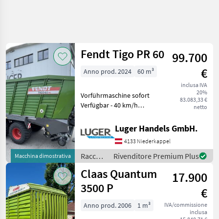
Fendt Tigo PR 60
99.700
€
Anno prod. 2024
60 m³
inclusa IVA
20%
Vorführmaschine sofort
83.083,33 €
Verfügbar - 40 km/h
netto
Zulassung -
Druckluftbremse -
Luger Handels GmbH.
Untenanhängung mit K80 -
4133 Niederkappel
Nachlauflenkachse - Boogie
Tandemfahrwerk 26, 5" -
Raccolta
Rivenditore Premium Plus
Macchina dimostrativa
Berei
mangimi
Claas Quantum
17.900
/ Fendt
3500 P
€
Anno prod. 2006
1 m³
IVA/commissione
inclusa