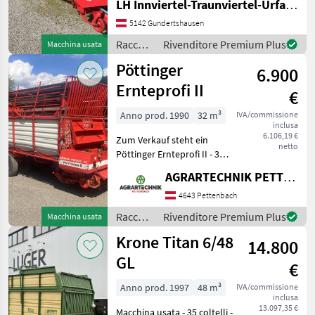
LH Innviertel-Traunviertel-Urfahr eGen, Gundertshausen
zuverlässiges
landwirtschaftliches Gerät,
5142 Gundertshausen
das im Jahr 1998 gebaut
Raccolta
Rivenditore Premium Plus
Macchina usata
wurde. Mit einem Volumen
mangimi
Pöttinger
von 30 m³ ist d
6.900
/
Mengele
Ernteprofi II
€
Anno prod. 1990
32 m³
IVA/commissione
inclusa
6.106,19 €
Zum Verkauf steht ein
netto
Pöttinger Ernteprofi II - 31
Messer - 4Rad Achse -
AGRARTECHNIK PETTENBACH GMBH
Dosierwalzen -
hydraulischer
4643 Pettenbach
Kratzbodenantrieb -
Raccolta
Rivenditore Premium Plus
Macchina usata
hydraulischer Aufbau -
mangimi
Krone Titan 6/48
Einzelmessersi
14.800
/
Pöttinger
GL
€
Anno prod. 1997
48 m³
IVA/commissione
inclusa
13.097,35 €
Macchina usata - 35 coltelli -