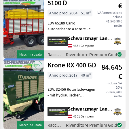
Pöttinger
5100 D
€
Anno prod. 2004
51 m³
IVA/commissione
inclusa
41.546,90 €
EDV 65189 Carro
netto
autocaricante a rotore - con
capacità di 51 m³ per il
Schwarzmayr Landtechnik GmbH - Gampern
materiale pressato - con
capacità di 31 m³ secondo
4851 Gampern
lo standard DUIN (misura di
Raccolta
Rivenditore Premium Gold
Macchina usata
volume) - con
mangimi
Krone RX 400 GD
84.645
/
Pöttinger
€
Anno prod. 2017
40 m³
inclusa IVA
20%
EDV: 32456 Rotorladewagen
70.537,50 €
- mit hydraulischer
netto
Vorderwand - mit 46 Messer
Rotorschneidwerk - mit
Schwarzmayr Landtechnik GmbH - Gampern
werkzeuglos
4851 Gampern
ausschwenkbare
Messerlade - mit 40m³ nach
Raccolta
Rivenditore Premium Gold
Macchina usata