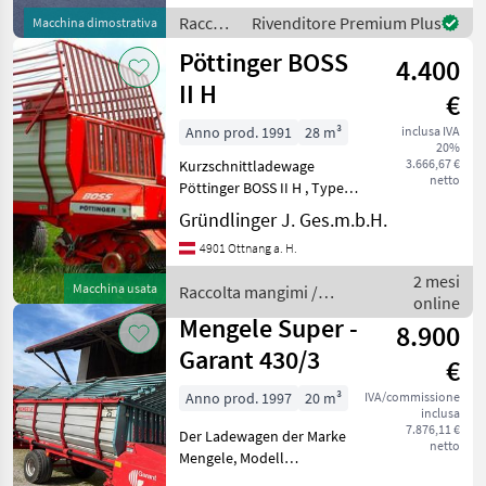
Hydraulisch klappbarer
Raccolta
Rivenditore Premium Plus
Macchina dimostrativa
Dürrfut
mangimi
Pöttinger BOSS
4.400
/ Fendt
II H
€
Anno prod. 1991
28 m³
inclusa IVA
20%
3.666,67 €
Kurzschnittladewage
netto
Pöttinger BOSS II H , Type
514 M , Guter Zustand ,
Gründlinger J. Ges.m.b.H.
Hydraulischer Kratzboden ,
4901 Ottnang a. H.
Hydraulische Heckklappe ,
Hydraulische Pick Up
2 mesi
Macchina usata
Raccolta mangimi /
Aushebung , Weitwink
online
Pöttinger
Mengele Super -
8.900
Garant 430/3
€
Anno prod. 1997
20 m³
IVA/commissione
inclusa
7.876,11 €
Der Ladewagen der Marke
netto
Mengele, Modell
unbekannt, ist ein