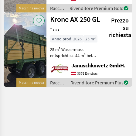
1.470 mm di larghezza e
Raccolta
Rivenditore Premium Gold
Macchina nuova
piano di traspo
mangimi
Krone AX 250 GL
Prezzo
/ Krone
-
su
richiesta
Ganzstahlaufbau
Anno prod. 2026
25 m³
/ 32 Messer
25 m³ Wassermass
entspricht ca. 44 m³ bei
mittlerer Pressung !
Januschkowetz GmbH.
Highlights: Hohe Laufruhe
und geringer Verschleiß
3376 Ennsbach
durch ungesteuerte Pick-up
Raccolta
Rivenditore Premium Plus
Macchina nuova
W-förmig angeordnete Z
mangimi
/ Krone