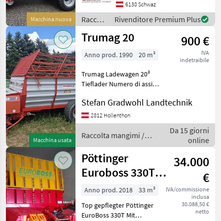
Gelenkwelle "Bondioli" mit
6130 Schwaz
Nockenschaltkupplung
Raccolta
Rivenditore Premium Plus
Macchina nuova
1200 Nm Single Chain
mangimi
Trumag 20
900 €
/
Gruber
IVA
Anno prod. 1990
20 m³
indetraibile
Trumag Ladewagen 20³
Tieflader Numero di assi
(configurazione): Monoasse,
Stefan Gradwohl Landtechnik
Cartellino del prezzo,
Protezione lame, : Raccolta
2812 Hollenthon
mangimi Autocaricanti
Da 15 giorni
Raccolta mangimi /
online
Macchina usata
Trumag
Pöttinger
34.000
Euroboss 330T
€
Supermatic
Anno prod. 2018
33 m³
IVA/commissione
inclusa
30.088,50 €
Top gepflegter Pöttinger
netto
EuroBoss 330T Mit