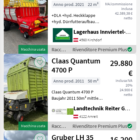
Anno prod. 2021
22 m³
IVA/commissione
inclusa
42.389,38 €
+DLA +hyd. Heckklappe
netto
+hyd. Dürrfutteraufbau
+hyd. Kratzbodenantrieb
Lagerhaus Innviertel-Traunviertel-Urfahr eGen, Kirchdorf
+Tandemfahrwerk +Pendel
Tasträder +Knickdeichsel
4560 Kirchdorf
+Rollenniederhalter +31
Raccolta
Rivenditore Premium Plus
Macchina usata
mangimi
Claas Quantum
29.880
/
Pöttinger
4700 P
€
Anno prod. 2011
50 m³
inclusa IVA
20%
24.900 €
Claas Quantum 4700 P
netto
Baujahr 2011 50m² mittlere
Pressung 32m² Wassermaß
Landtechnik Reiter GmbH.
Ganzstahlaufbau 33
Messerschneidwerk
4122 Arnreit
abklappbarer
Raccolta
Rivenditore Premium Plus
Macchina usata
Schneidboden doppelte
mangimi
Gruber LH 35
Weitwinkel Gel
16.200
/ Claas