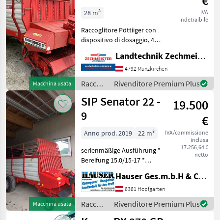
€
lame
28 m³
IVA
indetraibile
Raccoglitore Pöttiiger con
dispositivo di dosaggio, 4
pettini di trasporto,
Landtechnik Zechmeister GmbH & Co KG
comando elettrico comfort,
Lubrificazione centralizzata,
4792 Münzkirchen
Rullo dosatore, Protezione
Raccolta
Rivenditore Premium Plus
Macchina usata
lame, Ca
mangimi
SIP Senator 22 -
19.500
/
Pöttinger
9
€
Anno prod. 2019
22 m³
IVA/commissione
inclusa
17.256,64 €
serienmäßige Ausführung *
netto
Bereifung 15.0/15-17 *
hydraulische Pick-up *
Hauser Ges.m.b.H & Co.KG
hydraulische Heckklappe *
hydraulischer Kratzboden *
6361 Hopfgarten
1x EW + 1xDW erforderlich *
Raccolta
Rivenditore Premium Plus
Macchina usata
Beleu
mangimi