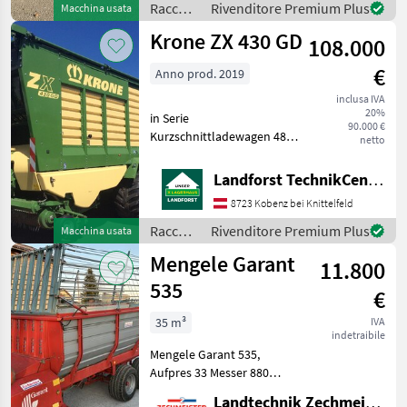
Euro Numero di
Raccolta
Rivenditore Premium Plus
Macchina usata
mangimi
Krone ZX 430 GD
108.000
/
Pöttinger
€
Anno prod. 2019
inclusa IVA
20%
in Serie
90.000 €
Kurzschnittladewagen 48
netto
Messer Schneidwerk 3
Dosierwalzen
Landforst TechnikCenter Knittelfeld
Laderaumabdeckung
8723 Kobenz bei Knittelfeld
ISOBUS Bedienung ohne
Terminal bewegliche
Raccolta
Rivenditore Premium Plus
Macchina usata
vordere Stirnwand
mangimi
Mengele Garant
hydraulisches Fahrwe
11.800
/ Krone
535
€
35 m³
IVA
indetraibile
Mengele Garant 535,
Aufpres 33 Messer 880
Numero di assi
Landtechnik Zechmeister GmbH & Co KG