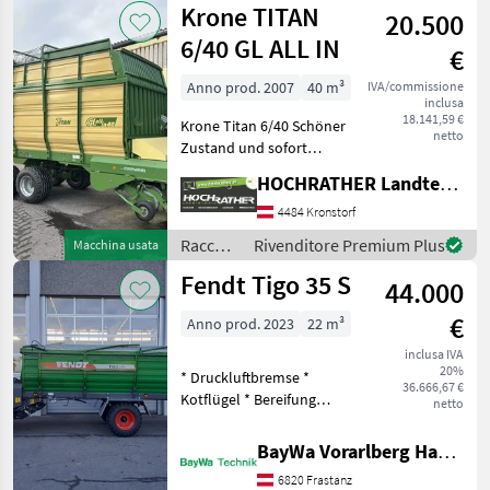
Krone TITAN
20.500
/
Mengele
6/40 GL ALL IN
€
Anno prod. 2007
40 m³
IVA/commissione
inclusa
18.141,59 €
Krone Titan 6/40 Schöner
netto
Zustand und sofort
einsatzbereit 40m³ und ca.
HOCHRATHER Landtechnik GmbH
26m³ Wassermaß 35 Messer
und Ersatzmesser
4484 Kronstorf
Tandemachse mit hydr.
Raccolta
Rivenditore Premium Plus
Macchina usata
Bremse Bereifung 19.0/
mangimi
Fendt Tigo 35 S
44.000
/ Krone
€
Anno prod. 2023
22 m³
inclusa IVA
20%
* Druckluftbremse *
36.666,67 €
Kotflügel * Bereifung
netto
480/45-17 *
Obenanhängung mit starrer
BayWa Vorarlberg HandelsGmbH BayWa Technik
Zugöse * Hydraulisch
6820 Frastanz
verstellbare Knickdeichsel *