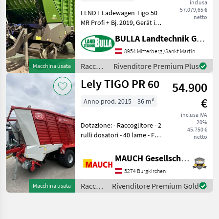
inclusa
57.079,65 €
FENDT Ladewagen Tigo 50
netto
MR Profi + Bj. 2019, Gerät in
gutem Zustand + Bereifung
BULLA Landtechnik GmbH
710/35R22.5 Nokian
Country King +
8954 Mitterberg /Sankt Martin
Nachlauflenkachse +
Raccolta
Rivenditore Premium Plus
Macchina usata
Knickdeichsel +
mangimi
Lely TIGO PR 60
hydropneum
54.900
/ Fendt
€
Anno prod. 2015
36 m³
inclusa IVA
20%
Dotazione: - Raccoglitore - 2
45.750 €
rulli dosatori - 40 lame - Fari
netto
di lavoro - Caricamento
automatico - Albero
MAUCH Gesellschaft m.b.H. & Co.KG
cardanico - Piede di
5274 Burgkirchen
appoggio meccanico - K80 -
Illuminaz
Raccolta
Rivenditore Premium Gold
Macchina usata
mangimi
/ Lely