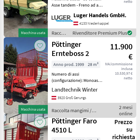
netto
Asse tandem - Freno ad aria
Numero di assi
Luger Handels GmbH.
(configurazione): Asse
tandem, Freno pneumatico
4133 Niederkappel
(ad aria compressa),
Raccolta
Rivenditore Premium Plus
Macchina usata
Protezione da impur
mangimi
Pöttinger
11.900
/ Krone
Ernteboss 2
€
Anno prod. 1999
28 m³
IVA/commissione
inclusa
10.530,97 €
Numero di assi
netto
(configurazione): Monoasse,
, Rullo dosatore, Protezione
Landtechnik Winter
lame, Cartellino del prezzo,
3920 Groß Gerungs
Timone articolato, Cofano
posteriore, : Raccolta
2 mesi
Macchina usata
Raccolta mangimi /
mangimi Autocaricant
online
Pöttinger
Pöttinger Faro
Prezzo
4510 L
su
richiesta