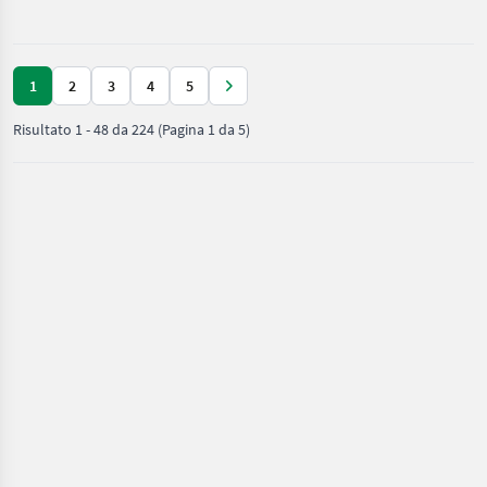
DIN1174
mangimi
/ Krone
1
2
3
4
5
Risultato
1
-
48
da
224
(Pagina 1 da 5)