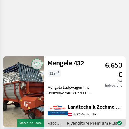
Mengele 432
6.650
€
32 m³
IVA
indetraibile
Mengele Ladewagen mit
Boardhydraulik und El.
Vorsteuerung. Stabile
Ausführung Numero di assi
Landtechnik Zechmeister GmbH & Co KG
(configurazione): Monoasse,
4792 Münzkirchen
Lubrificazione centralizzata,
Protezione lame,
Raccolta
Rivenditore Premium Plus
Macchina usata
mangimi