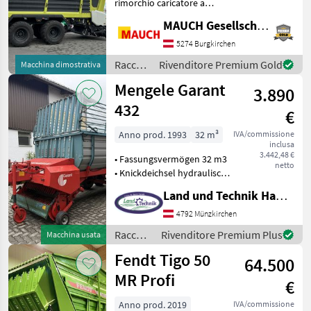
rimorchio caricatore a
taglio fine Fliegl Cargos
MAUCH Gesellschaft m.b.H. & Co.KG
8400. Dotazione: - circa 120
viaggi - Volume di carico 41,
5274 Burgkirchen
5 m³ (83 m³ con
Raccolta
Rivenditore Premium Gold
Macchina dimostrativa
compressione media
mangimi
Mengele Garant
3.890
/ Fliegl
432
€
Anno prod. 1993
32 m³
IVA/commissione
inclusa
3.442,48 €
• Fassungsvermögen 32 m3
netto
• Knickdeichsel hydraulisch
• 4 Förderschwingen • 33
Land und Technik HandelsgesmbH
Messer • hydr.
Kratzbodenantrieb • hydr.
4792 Münzkirchen
Hecktür • elektrohydr.
Raccolta
Rivenditore Premium Plus
Macchina usata
Bedienung • T
mangimi
Fendt Tigo 50
64.500
/
Mengele
MR Profi
€
Anno prod. 2019
IVA/commissione