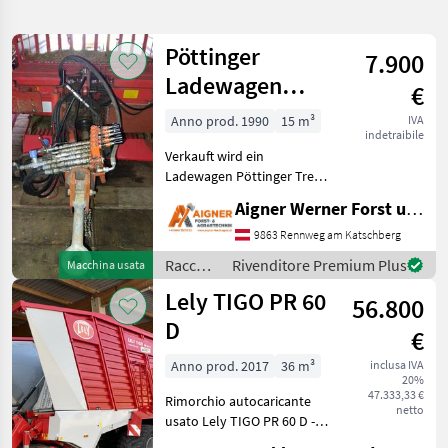
la
ricerca
Pöttinger
7.900
Ladewagen
€
Categoria
Paese
Filtri
3
Trend Junior II
Anno prod. 1990
15 m³
IVA
indetraibile
Mostra
PERCORSO
Verkauft wird ein
Reimposta
224
ATTUALE
Ladewagen Pöttinger Trend
risultati
Junior 2 mit Triebachse,
Settore
Aigner Werner Forst und Agrartechnik
welche über die
agricolo
Wegzapfwelle angetrieben
9863 Rennweg am Katschberg
Raccolta
wird. Er ist mit einem
Mangimi
Raccolta
Rivenditore Premium Plus
Macchina usata
eigenen Hydr.-Stg.-Block
mangimi
Autocaricanti
Lely TIGO PR 60
ausgest
56.800
/
Pöttinger
D
SCEGLI
€
CATEGORIA
Anno prod. 2017
36 m³
inclusa IVA
Pöttinger
81
20%
47.333,33 €
Rimorchio autocaricante
netto
usato Lely TIGO PR 60 D -
Krone
42
Pneumatici 710/45 R 22, 5 -