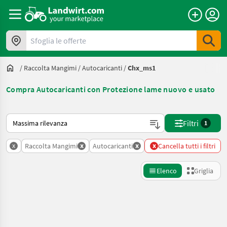
Sfoglia le offerte
/
Raccolta Mangimi
/
Autocaricanti
/
Chx_ms1
Compra Autocaricanti con Protezione lame nuovo e usato
Ecco come viene ordinato su Landwirt.com
Filtri
1
x
x
x
x
Raccolta Mangimi
Autocaricanti
Cancella tutti i filtri
Elenco
Griglia
Affina