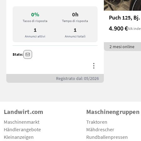
0%
0h
Puch 125, Bj.
Tasso di risposta
Tempo di risposta
4.900 €
IVA inde
1
1
Annunci attivi
Annunci totali
2 mesi online
Stato:
Registrato dal: 05/2026
Landwirt.com
Maschinengruppen
Maschinenmarkt
Traktoren
Händlerangebote
Mähdrescher
Kleinanzeigen
Rundballenpressen