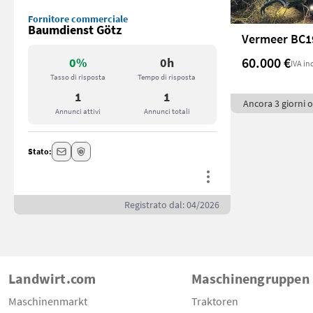
Fornitore commerciale
Baumdienst Götz
Vermeer BC1
60.000 €
0%
0h
IVA in
Tasso di risposta
Tempo di risposta
1
1
Ancora 3 giorni o
Annunci attivi
Annunci totali
Stato:
Registrato dal: 04/2026
Landwirt.com
Maschinengruppen
Maschinenmarkt
Traktoren