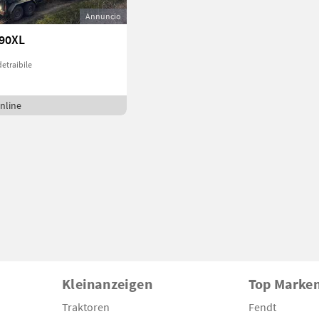
Annuncio
90XL
detraibile
nline
Kleinanzeigen
Top Marke
Traktoren
Fendt