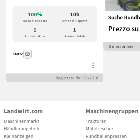
100%
10h
Tasso di risposta
Tempo di risposta
Prezzo su 
1
1
Annunci attivi
Annunci totali
3 mesi online
Stato:
Registrato dal: 01/2016
Landwirt.com
Maschinengruppen
Maschinenmarkt
Traktoren
Händlerangebote
Mähdrescher
Kleinanzeigen
Rundballenpressen