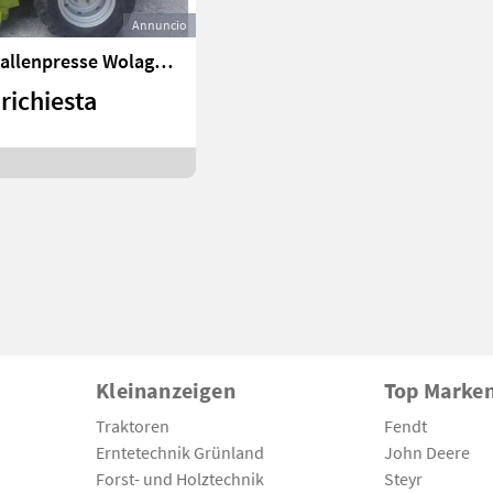
Annuncio
Suche Rundballenpresse Wolagri Feraboli
richiesta
Kleinanzeigen
Top Marke
Traktoren
Fendt
Erntetechnik Grünland
John Deere
Forst- und Holztechnik
Steyr