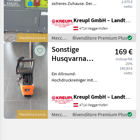
2.075 €
sicheres Zuhause. Der
netto
schallgeschützte
Dieselmotor mit
Kreupl GmbH – Landtechnik – Schlosserei – Anhänger
Elektrostarter
gewährleistet Komfort und
4714 Meggenhofen
niedrige Betriebskosten.
Meccanizzazione
Rivenditore Premium Plus
Macchina nuova
Durch seine robus
interna
Sonstige
169 €
/
Sonstige
Husqvarna
inclusa IVA
20%
Hochdruckreiniger
140,83 €
netto
Ein Allround-
PW 235 AKTION
Hochdruckreiniger mit
robustem und
zweckmäßigem Design für
Kreupl GmbH – Landtechnik – Schlosserei – Anhänger
Reinigungsaufgaben wie
Terrassen, Gartenmöbel,
4714 Meggenhofen
Zäune und Steinsetzungen.
Meccanizzazione
Rivenditore Premium Plus
Macchina nuova
Zwei Drehfunktionen
interna
/
Sonstige