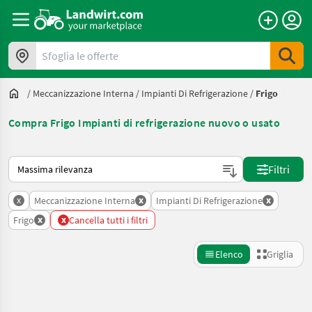
Sfoglia le offerte
/
Meccanizzazione Interna
/
Impianti Di Refrigerazione
/
Frigo
Compra Frigo Impianti di refrigerazione nuovo o usato
Ecco come viene ordinato su Landwirt.com
Filtri
x
x
x
Meccanizzazione Interna
Impianti Di Refrigerazione
x
x
Frigo
Cancella tutti i filtri
Elenco
Griglia