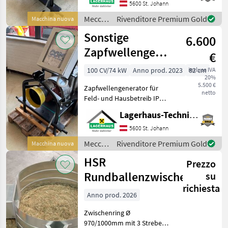
Frequenzüberwachung,
5600 St. Johann
Leistung 16KW, 20 KVA,
Meccanizzazione
Rivenditore Premium Gold
Macchina nuova
praktisch mit der Hand zu
interna
Sonstige
Transportieren,
6.600
/
Sonstige
Zapfwellengenerator
€
42KVA Feld-und
100 CV/74 kW
Anno prod. 2023
inclusa IVA
82 cm
20%
Hausbetrieb
5.500 €
Zapfwellengenerator für
netto
Feld- und Hausbetreib IP23,
AVR Regelung, Spannungs
Lagerhaus-Technik St. Johann
und
Frequenzüberwachung,
5600 St. Johann
Leistung 34KW, 42 KVA,
Meccanizzazione
Rivenditore Premium Gold
Macchina nuova
praktisch mit der Hand zu
interna
HSR
Transportieren,
Prezzo
/
Sonstige
Rundballenzwischenringe
su
richiesta
Anno prod. 2026
Zwischenring Ø
970/1000mm mit 3 Streben