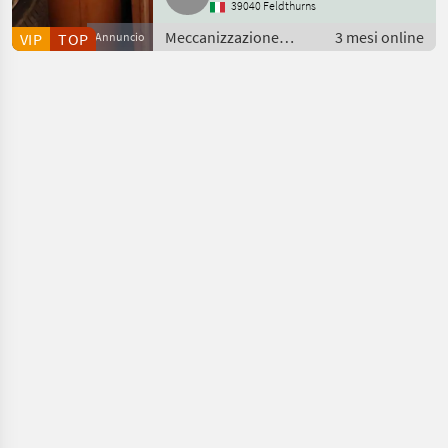
39040 Feldthurns
Meccanizzazione
3 mesi online
VIP
TOP
Annuncio
interna / Macchinari
per stalle