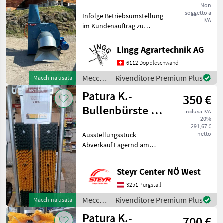
Non
soggetto a
Infolge Betriebsumstellung
IVA
im Kundenauftrag zu
verkaufen. Heugebläse in
neuwertigem Zustand.
Lingg Agrartechnik AG
Motor 30PS/22KW mit
6112 Doppleschwand
Frequenzumformer für
stufenlose
Meccanizzazione
Rivenditore Premium Plus
Macchina usata
Drehzahlverstellung
interna
Patura K.-
350 €
/ Wild
Bullenbürste mit
inclusa IVA
20%
Schutzrahmen
291,67 €
netto
Ausstellungsstück
Abverkauf Lagernd am
Standort Purgstall Herr
Wagner 067683909233
Steyr Center NÖ West
Meccanizzazione interna
Strumenti per zootecnia e
3251 Purgstall
cura animali
Meccanizzazione
Rivenditore Premium Plus
Macchina usata
interna
Patura K.-
700 €
/ Patura