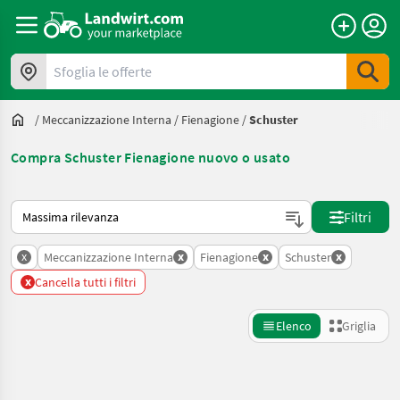
Sfoglia le offerte
/
Meccanizzazione Interna
/
Fienagione
/
Schuster
Compra Schuster Fienagione nuovo o usato
Ecco come viene ordinato su Landwirt.com
Filtri
x
x
x
x
Meccanizzazione Interna
Fienagione
Schuster
x
Cancella tutti i filtri
Elenco
Griglia