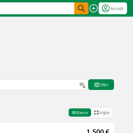
Accedi
Filtri
Elenco
Griglia
1.500 €