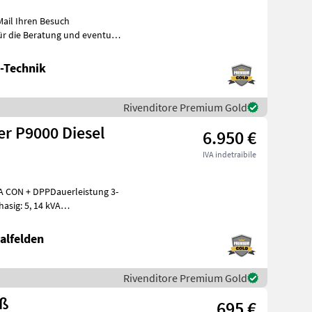
 Mail Ihren Besuch
-Technik
Rivenditore Premium Gold
r P9000 Diesel
6.950 €
IVA indetraibile
 CON + DPPDauerleistung 3-
asig: 5, 14 kVA
D330Elektros
alfelden
Rivenditore Premium Gold
oß
695 €