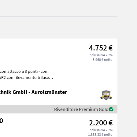
4.752 €
inclusa IVA 20%
3.960 € netto
VR2 con rilevamento trifase
hnik GmbH - Aurolzmünster
Rivenditore Premium Gold
0
2.200 €
inclusa IVA 20%
1.833,33 € netto