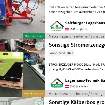
inkl. GW Wir bitten telefonisch oder per
bekanntzugeben, um ausreichend Zeit für die Beratung und eventuell
einer Probefahrt für Sie zu reservieren
Salzburger Lagerhaus
5101 Bergheim
Meccanizzazione interna / Sonstige
Macchina usata
Sonstige Stromerzeuzge
Anno prod. 2022
STROMERZEUGER P 9000 Diesel Mod. TRA
phasig: 8, 83 kVA -400VDauerleistung 1-ph
-230VLombardini Dieselmotor Mod. 25L
Lagerhaus-Technik Sa
5760 Saalfelden
Meccanizzazione interna / Sonstige
Macchina nuova
Sonstige Kälberbox gr