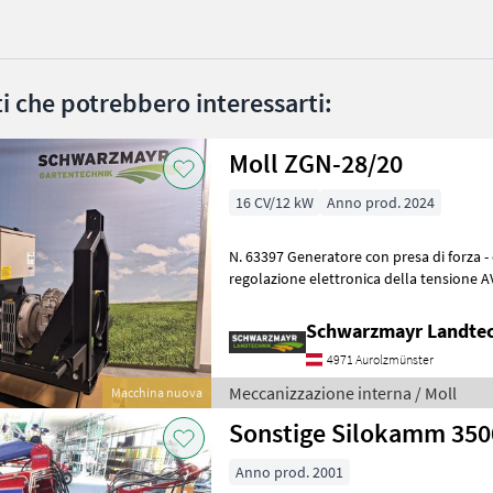
ati che potrebbero interessarti:
Moll ZGN-28/20
16 CV/12 kW
Anno prod. 2024
N. 63397 Generatore con presa di forza - con attacco a 3 punti - con
regolazione elettronica della tensione A
del valore effettivo - ada
Schwarzmayr Landtec
4971 Aurolzmünster
Meccanizzazione interna / Moll
Macchina nuova
Sonstige Silokamm 350
Anno prod. 2001