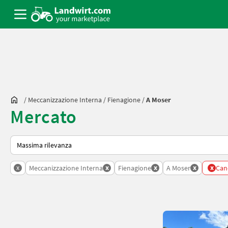
/
Meccanizzazione Interna
/
Fienagione
/
A Moser
Mercato
Ecco come viene ordinato su Landwirt.com
x
x
x
x
x
Meccanizzazione Interna
Fienagione
A Moser
Canc