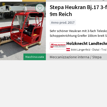
Stepa Heukran Bj.17 3-
9m Reich
Anno prod. 2017
Sehr schöner Heukran mit 3-fach Telesk
Schoppeinrichtung Greifer 100cm breit Spur 2, 50m
guter Zustand Sofort verfüg
Holzknecht Landtech
6444 Längenfeld - Ötztal - Tirol
Meccanizzazione interna / Stepa
Macchina usata