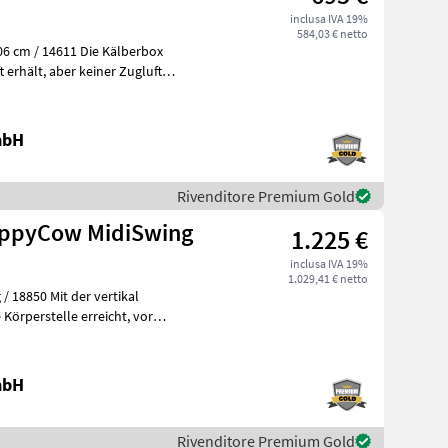
inclusa IVA 19%
584,03 € netto
611 Die Kälberbox
mbH
Rivenditore Premium Gold
appyCow MidiSwing
1.225 €
inclusa IVA 19%
1.029,41 € netto
er vertikal
perstelle erreicht, vor
h
mbH
Rivenditore Premium Gold