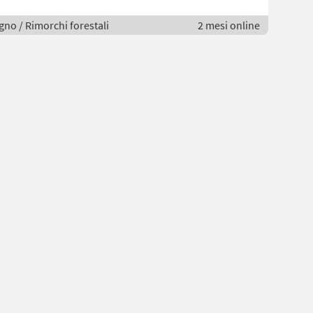
egno / Rimorchi forestali
2 mesi online