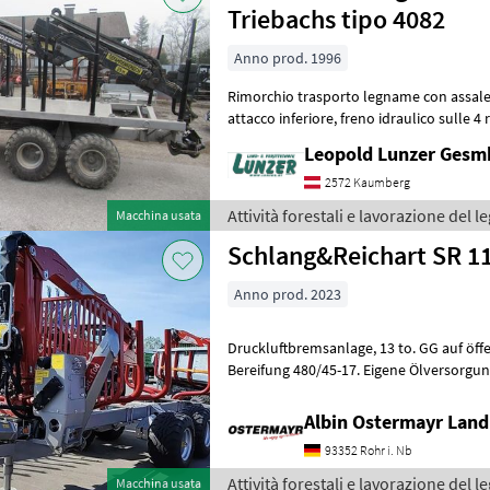
Triebachs tipo 4082
Anno prod. 1996
Rimorchio trasporto legname con assale
attacco inferiore, freno idraulico sulle 4 ruote, 25 km/h, pneumatici
400/60x15, 5; Telaio allungabile,
Leopold Lunzer Ges
2572 Kaumberg
Attività forestali e lavorazione del
Macchina usata
Schlang&Reichart SR 11
Anno prod. 2023
Druckluftbremsanlage, 13 to. GG auf öffentlichen Straßen, 25 km/h.
Bereifung 480/45-17. Eigene Ölversorgung. Ladekaran 4282, Reichw
7, 96 mtr. Hubmoment netto 4
Albin Ostermayr Land
93352 Rohr i. Nb
Attività forestali e lavorazione del
Macchina usata