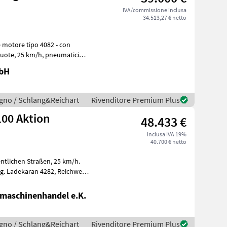
IVA/commissione inclusa
34.513,27 € netto
 motore tipo 4082 - con
mbH
 legno / Schlang&Reichart
Rivenditore Premium Plus
00 Aktion
48.433 €
inclusa IVA 19%
40.700 € netto
eite
maschinenhandel e.K.
 legno / Schlang&Reichart
Rivenditore Premium Plus