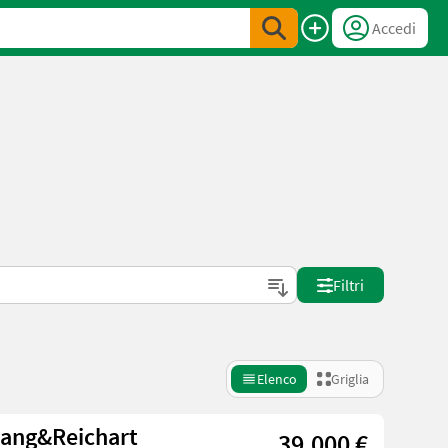
Accedi
Filtri
Elenco
Griglia
lang&Reichart
39.000 €