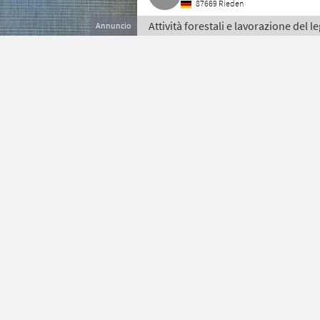
87669 Rieden
Attività forestali e lavorazione del l
Annuncio