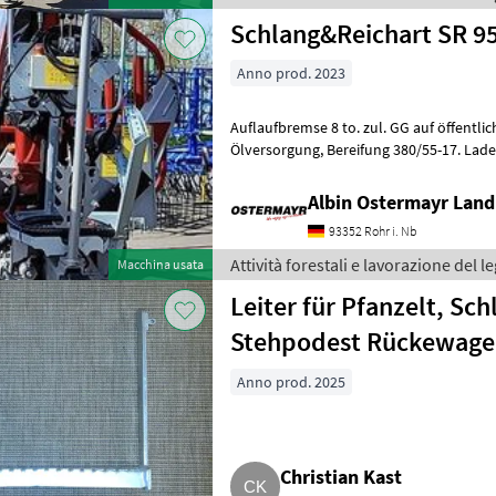
Schlang&Reichart SR 95
Anno prod. 2023
Auflaufbremse 8 to. zul. GG auf öffentlichen Straßen
Ölversorgung, Bereifung 380/55-17. Ladekran 4267, Reichweite 6, 37
mtr. Lastmoment netto 40, 5
Albin Ostermayr Land
93352 Rohr i. Nb
Attività forestali e lavorazione del
Macchina usata
Leiter für Pfanzelt, Sch
Stehpodest Rückewage
Anno prod. 2025
Christian Kast