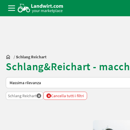
/
Schlang Reichart
Schlang&Reichart - macchi
Ecco come viene ordinato su Landwirt.com
x
x
Schlang Reichart
Cancella tutti i filtri