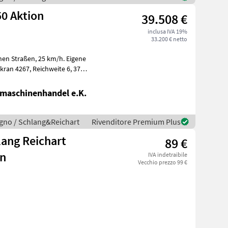
0 Aktion
39.508 €
inclusa IVA 19%
33.200 € netto
, 25 km/h. Eigene
maschinenhandel e.K.
 legno / Schlang&Reichart
Rivenditore Premium Plus
lang Reichart
89 €
n
IVA indetraibile
Vecchio prezzo 99 €