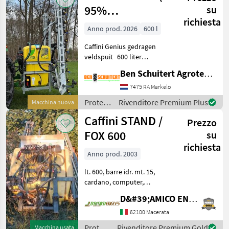
95%
su
richiesta
driftredcutie)
Anno prod. 2026
600 l
Caffini Genius gedragen
veldspuit 600 liter
tankinhoud 3 in 1 tank
Ben Schuitert Agrotechniek
hoofdtank, schoonwater
tank en handenwastank
7475 RA Markelo
compleet gegalvaniseerd
Protezione
Rivenditore Premium Plus
Macchina nuova
frame en spuitboom 12
piante /
Caffini STAND /
meter
Prezzo
Caffini
FOX 600
su
richiesta
Anno prod. 2003
lt. 600, barre idr. mt. 15,
cardano, computer,
schiumogeno e tracciafile, 5
D&#39;AMICO ENGLES SRL
settori a comandi elettrici -
anno: 2003- Tipo di
62100 Macerata
costruzione: Portato
Protezione
Rivenditore Premium Gold
Macchina usata