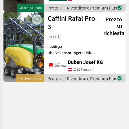
Teilbreiten,
Protezione
Rivenditore Premium Plus
Macchina usata
Behälterrotationsdüse,
piante /
Caffini Rafal Pro-
Beleuchtung Reinwasser
Prezzo
Caffini
3
su
richiesta
2000 l
3-reihige
Überzeilensprühgerät inkl.
Tandemachse mit
Duben Josef KG
Breitreifen 23/8.50-12,
feuerverzinkten Rahmen,
3710 Ziersdorf
Zahnradgetriebe,
Protezione
Rivenditore Premium Plus
Macchina nuova
Hochleistungturbine 33 kW,
piante /
Motorventile “Compac
Caffini