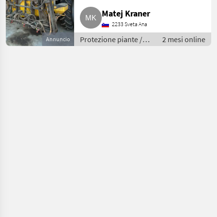
Matej Kraner
2233 Sveta Ana
Protezione piante /
2 mesi online
Annuncio
Polverizzatori