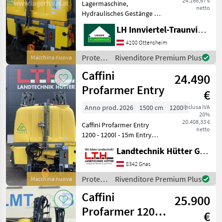
24.166,67 €
Lagermaschine,
netto
Hydraulisches Gestänge mit
KTL Beschichtung,
LH Innviertel-Traunviertel-Urfahr eGen, Ottensheim
Klappung links und rechts
unabhängig, hydraulische
4100 Ottensheim
Höhenführung mit
Protezione
Rivenditore Premium Plus
Macchina nuova
Stickstoffdämpfung,
piante /
Caffini
hydraulischer Hangaus
24.490
Caffini
Profarmer Entry
€
Anno prod. 2026
1500 cm
1200 l
inclusa IVA
20%
20.408,33 €
Caffini Profarmer Entry
netto
1200 - 1200l - 15m Entry
Gestänge, KTL-
Landtechnik Hütter GmbH & Co KG
Beschichtung und
Epoxystaub lackiert -
8342 Gnas
separate Klappung - Pumpe
Protezione
Rivenditore Premium Plus
Macchina nuova
150l/min - 3-Fach
piante /
Caffini
Düsenkopf
25.900
Caffini
Profarmer 1200L
€