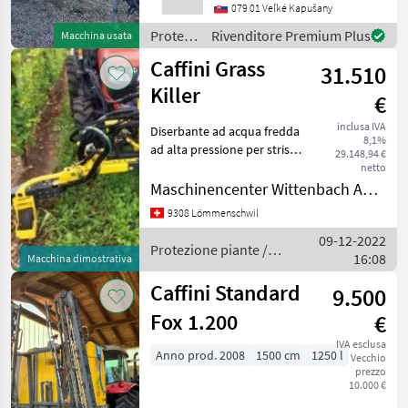
both). Typically, the 2200-
079 01 Veľké Kapušany
liter capacity suggest
Protezione
Rivenditore Premium Plus
Macchina usata
piante /
Caffini Grass
31.510
Caffini
Killer
€
inclusa IVA
Diserbante ad acqua fredda
8,1%
ad alta pressione per strisce
29.148,94 €
di alberi e uso municipale.
netto
Decespugliatore Caffini
Maschinencenter Wittenbach AG (Landtechnik)
Mono, attacco anteriore
9308 Lömmenschwil
con irroratore da 400 mm,
09-12-2022
serba
Protezione piante /
16:08
Macchina dimostrativa
Caffini
Caffini Standard
9.500
Fox 1.200
€
IVA esclusa
Anno prod. 2008
1500 cm
1250 l
Vecchio
prezzo
10.000 €