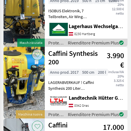
Anno prod. 2019
500 h
15 cm
inclusa IVA
1200 l
20%
12.500 €
ISOBUS Elektronik, 7
netto
Teilbreiten, Air Wing
Luftunterstützung mit
Lagerhaus Wechselgau reg. Gen.m.b.H.
stufenloser Einstellung.
15m vollhydraulische
8230 Hartberg
Klappung mit hydr.
Protezione
Rivenditore Premium Plus
Macchina usata
Hangausgleich. 1200Liter
piante /
Caffini Synthesis
Fass mit
3.990
Caffini
200
€
Anno prod. 2017
500 cm
200 l
inclusa IVA
20%
3.325 €
LAGERABVERKAUF ! Caffini
netto
Synthesis 200 Liter
Gebläsedurchmesser 620
Landtechnik Hütter GmbH & Co KG
mm Premixer Ventil für
Kreisreinigung ohne Brühe
8342 Gnas
Verwässerung Protezione
Protezione
Rivenditore Premium Plus
Macchina nuova
piante Nebulizza
piante /
Caffini
17.000
Caffini