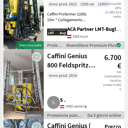
15m
Anno prod. 2022
1500 cm
1200 l
inclusa IVA
20%
21.583,33 €
Caffini Profarmer 1200L
netto
15m * Collegamento
idraulico con ribaltamento
ACA Partner LMT-Bugl GmbH
sinistro/destro
indipendente * Regolazione
3383 Hürm
idraulica dell'altezza con
Protezione
Rivenditore Premium Plus
Macchina usata
smorzamento dell'azoto
piante /
Caffini Genius
6.700
Caffini
800 Feldspritze
€
12 m
IVA
Anno prod. 2014
indetraibile
Vecchio
prezzo 6.900
€
S .
4060 Leonding
Protezione piante
Da 5 giorni online
Annuncio
/ Polverizzatori
Caffini Genius (
Prezzo