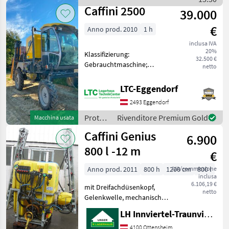
Caffini
Steuergerät für Hang
Caffini 2500
39.000
€
Anno prod. 2010
1 h
inclusa IVA
20%
Klassifizierung:
32.500 €
Gebrauchtmaschine;
netto
Betriebsstunden: 1200;
Arbeitsbreite: 15; Bauart:
LTC-Eggendorf
Selbstfahrend ; Weitere
2493 Eggendorf
Maschinenmerkmale:
Privatverkauf Protezione
Protezione
Rivenditore Premium Gold
Macchina usata
piante Pol
piante
Caffini Genius
6.900
/
Caffini
800 l -12 m
€
Anno prod. 2011
800 h
1200 cm
IVA/commissione
800 l
inclusa
6.106,19 €
mit Dreifachdüsenkopf,
netto
Gelenkwelle, mechanische
Höhenverstellung ,
LH Innviertel-Traunviertel-Urfahr eGen, Ottensheim
Einspülschleuse, ,
Elektrische Bedienung mit 5
4100 Ottensheim