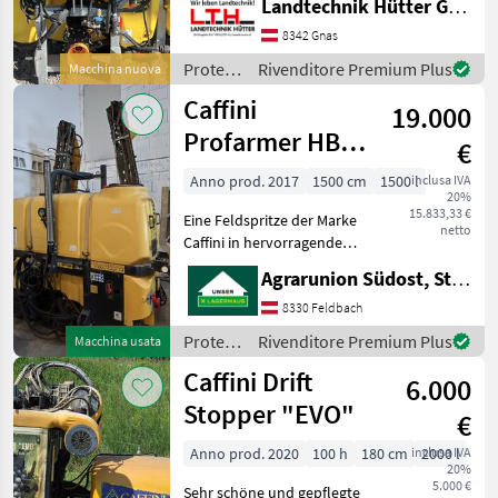
Landtechnik Hütter GmbH & Co KG
Pumpe 150l/min - 3-Fach
Düsenkopf -
8342 Gnas
Einspülschleuse Smart mit
Protezione
Rivenditore Premium Plus
Macchina nuova
Kanisterreinigung - 7
piante /
Caffini
19.000
Caffini
Profarmer HBS
€
1500
Anno prod. 2017
1500 cm
1500 l
inclusa IVA
20%
15.833,33 €
Eine Feldspritze der Marke
netto
Caffini in hervorragendem
Zustand steht zum
Agrarunion Südost, Standort Gniebing
Verkauf!! Caffini Pro Farmer
HBS 1.500lt. 15m Treejet
8330 Feldbach
Epoxystaub lackierter
Protezione
Rivenditore Premium Plus
Macchina usata
Ramen Hydr
piante /
Caffini Drift
6.000
Caffini
Stopper "EVO"
€
Anno prod. 2020
100 h
180 cm
inclusa IVA
2000 l
20%
5.000 €
Sehr schöne und gepflegte