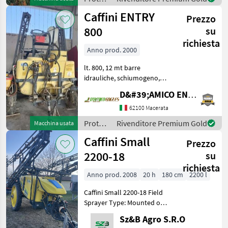
Protezione piante
piante
Caffini ENTRY
Prezzo
/
Caffini
800
su
richiesta
Anno prod. 2000
lt. 800, 12 mt barre
idrauliche, schiumogeno,
timone, ruote d'appoggio,
D&#39;AMICO ENGLES SRL
cardano, trainata e portata,
anno: 2000 Tipo di
62100 Macerata
costruzione: Portato
Protezione
Rivenditore Premium Gold
Macchina usata
Protezione piante Polve
piante
Caffini Small
Prezzo
/
Caffini
2200-18
su
richiesta
Anno prod. 2008
20 h
180 cm
2200 l
Caffini Small 2200-18 Field
Sprayer Type: Mounted or
Trailed Field Sprayer (the
Sz&B Agro S.R.O
"Small" series includes