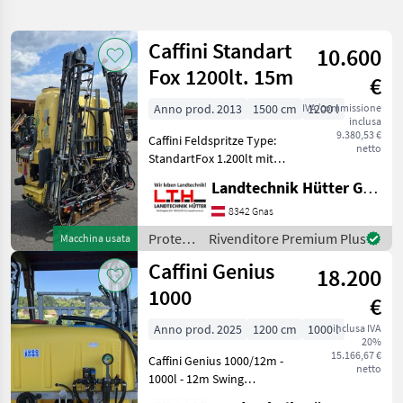
la
ricerca
Caffini Standart
10.600
Fox 1200lt. 15m
€
Categoria
Paese
Filtri
1
Anno prod. 2013
1500 cm
IVA/commissione
1200 l
inclusa
Mostra
9.380,53 €
PERCORSO
Caffini Feldspritze Type:
Reimposta
23
netto
ATTUALE
StandartFox 1.200lt mit
risultati
15m Gestänge, Baujahr
Caffini
Landtechnik Hütter GmbH & Co KG
2013 Dreifach Düsenkopf,
Schaummarkierer,
8342 Gnas
SCEGLI
Computer mit KM/H
CATEGORIA
Protezione
Rivenditore Premium Plus
Macchina usata
Steuerung und 5
piante /
Caffini Genius
Teilbreitenventi
Settore agricolo
23
18.200
Caffini
1000
€
MARKETPLACE
Anno prod. 2025
1200 cm
1000 l
inclusa IVA
20%
Offerte dei
Marketplace
Annunci
15.166,67 €
Caffini Genius 1000/12m -
rivenditori
netto
1000l - 12m Swing
Gestänge, feuerverzinkt -