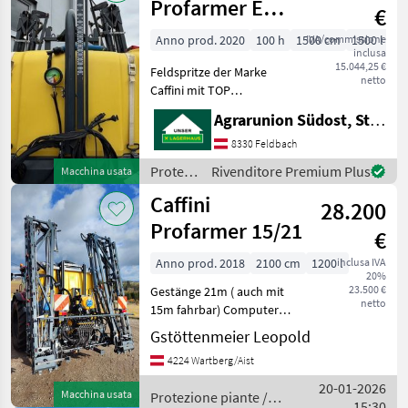
Profarmer E
€
1500
Anno prod. 2020
100 h
1500 cm
IVA/commissione
1500 l
inclusa
15.044,25 €
Feldspritze der Marke
netto
Caffini mit TOP
Ausstattung!!!
Agrarunion Südost, Standort Gniebing
Frischwasserbehälter
Einspülbehälter für
8330 Feldbach
Spritzmittel elektrische
Protezione
Rivenditore Premium Plus
Macchina usata
Steuerung der 7 Teilbreiten
piante /
Caffini
mittels Bordc
28.200
Caffini
Profarmer 15/21
€
Anno prod. 2018
2100 cm
1200 l
inclusa IVA
20%
23.500 €
Gestänge 21m ( auch mit
netto
15m fahrbar) Computer
CB9 mit AVmap GPSSystem
Gstöttenmeier Leopold
(automatische
4224 Wartberg/Aist
Teilbreitenschaltung)
Dreifachdüsenkopf, 1
20-01-2026
Macchina usata
Protezione piante /
Doppelwirkendes
15:30