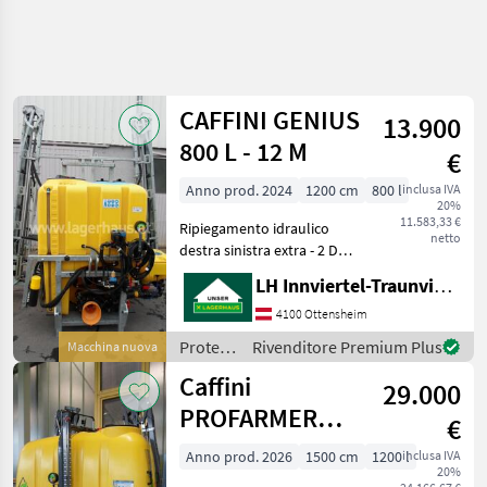
CAFFINI GENIUS
13.900
800 L - 12 M
€
Anno prod. 2024
1200 cm
800 l
inclusa IVA
20%
11.583,33 €
Ripiegamento idraulico
netto
destra sinistra extra - 2 DW,
regolazione meccanica
LH Innviertel-Traunviertel-Urfahr eGen, Ottensheim
dell'altezza con il verricello,
filtro di aspirazione e
4100 Ottensheim
pressione, contenitore per
Protezione
Rivenditore Premium Plus
Macchina nuova
acqua p
piante /
Caffini
29.000
Caffini
PROFARMER
€
ENTRY 1200 L-15
Anno prod. 2026
1500 cm
1200 l
inclusa IVA
20%
M