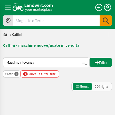
Sfoglia le offerte
/
Caffini
Caffini - macchine nuove/usate in vendita
Ecco come viene ordinato su Landwirt.com
Filtri
x
x
Caffini
Cancella tutti i filtri
Elenco
Griglia
Affina