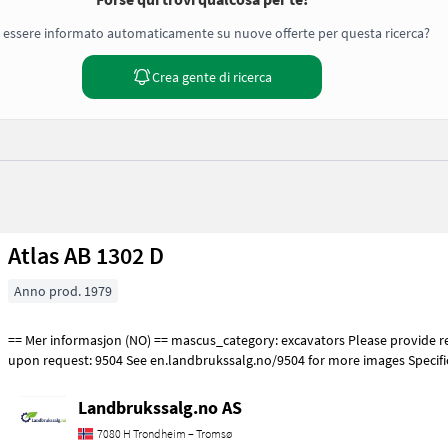
 essere informato automaticamente su nuove offerte per questa ricerca?
Crea gente di ricerca
:
Atlas AB 1302 D
Anno prod. 1979
== Mer informasjon (NO) == mascus_category: excavators Please provide reference number
upon request: 9504 See en.landbrukssalg.no/9504 for more images Specifi
Landbrukssalg.no AS
7080 H Trondheim – Tromsø