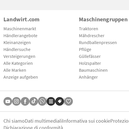
Landwirt.com
Maschinengruppen
Maschinenmarkt
Traktoren
Händlerangebote
Mähdrescher
Kleinanzeigen
Rundballenpressen
Händlersuche
Pflüge
Versteigerungen
Güllefässer
Alle Kategorien
Holzspalter
Alle Marken
Baumaschinen
Anzeige aufgeben
Anhänger
Chi siamo
Dati multimediali
Informativa sui cookie
Protezio
Dichiarazione di conformità