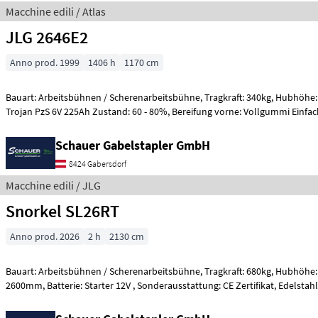
Macchine edili / Atlas
JLG 2646E2
Anno prod. 1999
1406 h
1170 cm
Bauart: Arbeitsbühnen / Scherenarbeitsbühne, Tragkraft: 340kg, Hubhöhe: 7920mm, Batterie:
Trojan PzS 6V 225Ah Zustand: 60 - 80%, Bereifung vorne: Vollgummi Ein
Schauer Gabelstapler GmbH
8424 Gabersdorf
Macchine edili / JLG
Snorkel SL26RT
Anno prod. 2026
2 h
2130 cm
Bauart: Arbeitsbühnen / Scherenarbeitsbühne, Tragkraft: 680kg, Hubhöhe: 8000mm, Bauhöhe:
2600mm, Batterie: Starter 12V , Sonderausstattung: CE Zertifikat, Edelstahl