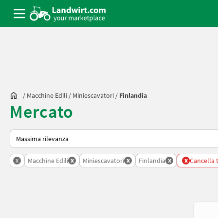
/
Macchine Edili
/
Miniescavatori
/
Finlandia
Mercato
Ecco come viene ordinato su Landwirt.com
x
x
x
x
x
Macchine Edili
Miniescavatori
Finlandia
Cancella tu