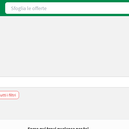
Sfoglia le offerte
tti i filtri
Forse qui trovi qualcosa per te!