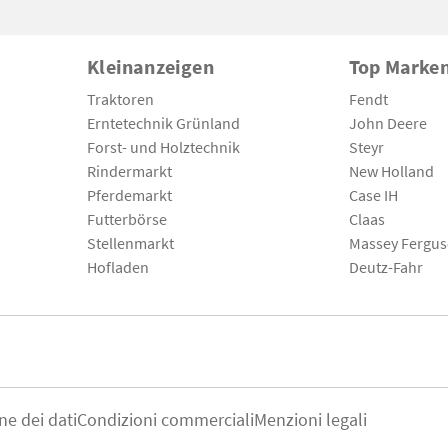
Kleinanzeigen
Top Marke
Traktoren
Fendt
Erntetechnik Grünland
John Deere
Forst- und Holztechnik
Steyr
Rindermarkt
New Holland
Pferdemarkt
Case IH
Futterbörse
Claas
Stellenmarkt
Massey Fergu
Hofladen
Deutz-Fahr
ne dei dati
Condizioni commerciali
Menzioni legali