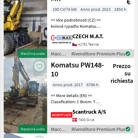
€
100 CV/74 kW
Anno prod. 2023
1850 h
== Více podrobnosti (CZ) ==
kolové rypadlo Komatsu
PW 138 MR mimoosé
CZECH M.A.T.
kopání opěry rok 2023
najeto 1 850 mth motor 73
41761 Teplice
kW váha 14.5 t hydraulické
Macchine
Rivenditore Premium Plus
Macchina usata
vývody obě řidit
edili /
Komatsu PW148-
Prezzo
Komatsu
10
su
richiesta
Anno prod. 2017
6796 h
== More details (EN) ==
Classification: C Boom: Two
piece boom Steering: 2
Scantruck A/S
wheel steering Attached
equipment, digging arm:
7800 Skive
Ditch cleaning bucket fixed,
Macchine
Rivenditore Premium Plus
Macchina usata
Tiltrotato
edili /