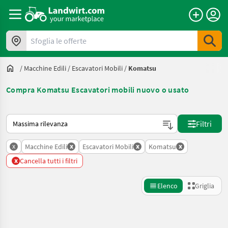
Sfoglia le offerte
/
Macchine Edili
/
Escavatori Mobili
/
Komatsu
Compra Komatsu Escavatori mobili nuovo o usato
Ecco come viene ordinato su Landwirt.com
Filtri
x
x
x
x
Macchine Edili
Escavatori Mobili
Komatsu
x
Cancella tutti i filtri
Elenco
Griglia