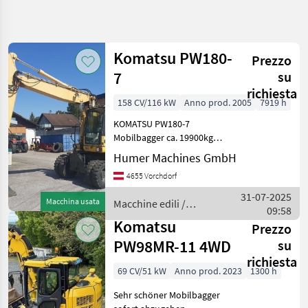
Affina
la
ricerca
Komatsu PW180-
Prezzo
7
su
Categoria
Paese
Filtri
4
richiesta
158 CV/116 kW
Anno prod. 2005
7919 h
Mostra
KOMATSU PW180-7
PERCORSO
Reimposta
10
ATTUALE
Mobilbagger ca. 19900kg
risultati
Baujahr 2005 ca. 7919 Bstd.
Humer Machines GmbH
Macchine
6-Zylinder-Komatsu-Motor
edili
4655 Vorchdorf
158 PS Klimaanlage
Macchine
Verstellausleger
31-07-2025
Edili
Macchina usata
Macchine edili /
hydraulisch
09:58
Escavatori
Komatsu
Hammerleitungen Scherenl
Komatsu
Mobili
Prezzo
PW98MR-11 4WD
su
Komatsu
richiesta
69 CV/51 kW
Anno prod. 2023
1300 h
SCEGLI
CATEGORIA
Sehr schöner Mobilbagger