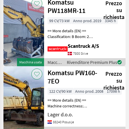
Komatsu
Prezzo
Komatsu
PW118MR-11
su
richiesta
99 CV/73 kW
Anno prod. 2019
3345 h
== More details (EN) ==
Classification: B Boom: 2
delt city bom Steering: 4
Scantruck A/S
Hjul styring Attached
equipment, digging arm:
7800 Skive
Graveskovl u/tænder
Macchine
Rivenditore Premium Plus
Macchina usata
1000mm U-7575, Grave
edili /
Komatsu PW160-
Prezzo
Komatsu
7EO
su
richiesta
122 CV/90 kW
Anno prod. 2008
17098 h
== More details (EN) ==
Machine correctness:
Correct 2-pc boom dozer
Lager d.o.o.
blade hydraulic stabilizers
88240 Posusije
hydraulic line for