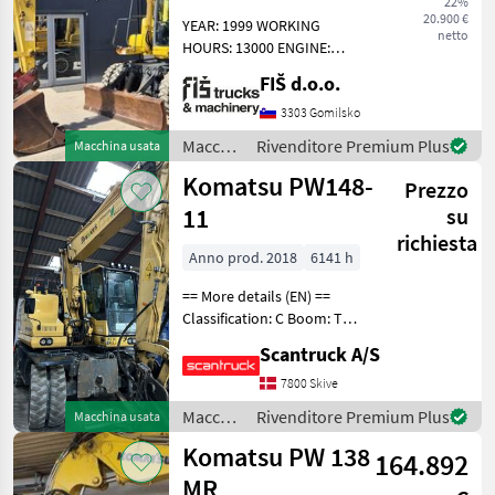
22%
BUCKET
20.900 €
YEAR: 1999 WORKING
netto
HOURS: 13000 ENGINE:
DIESEL KOMATSU - 92kW
FIŠ d.o.o.
18800KG QUICK HITCH
PLOUGH LIGHTS CLOSED
3303 Gomilsko
HEATED CABIN RADIO
Macchine
Rivenditore Premium Plus
Macchina usata
EXTRA PIPED 3 MOVING
edili /
Komatsu PW148-
SPEEDS 1X D
Prezzo
Komatsu
11
su
richiesta
Anno prod. 2018
6141 h
== More details (EN) ==
Classification: C Boom: Two
piece boom Attached
Scantruck A/S
equipment, digging arm:
Graveskovl u/tænderx2,
7800 Skive
Ditch cleaning bucket fixed,
Macchine
Rivenditore Premium Plus
Macchina usata
Redskabsfæste
edili /
Komatsu PW 138
164.892
Komatsu
MR