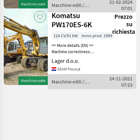
braker/clamps buckert
21-02-2024
Macchina usata
Macchine edili /
1200mm Macchin
07:01
Komatsu
Komatsu
Prezzo
PW170ES-6K
su
richiesta
124 CV/91 kW
Anno prod. 1999
== More details (EN) ==
Machine correctness:
Correct tyre size: 10.00-20
Lager d.o.o.
hammer installation
88240 Posusije
loading basket 0, 8m3
dozer board outriggers
24-11-2021
Macchina usata
Macchine edili /
working signalization
07:23
Komatsu