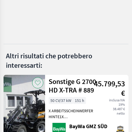
Mecalac
Thwaites
Neuson
Wacker
Altri risultati che potrebbero
interessarti:
JCB
Mostra
Sonstige G 2700
tutti
45.799,53
28
HD X-TRA # 889
€
MARKETPLACE
50 CV/37 kW
151 h
inclusa IVA
19%
Offerte dei
38.487 €
X ARBEITSSCHEINWERFER
Marketplace
Annunci
rivenditori
netto
HINTE1X
ARBEITSSCHEINWERFER
BayWa GMZ SÜD
VORNE1X