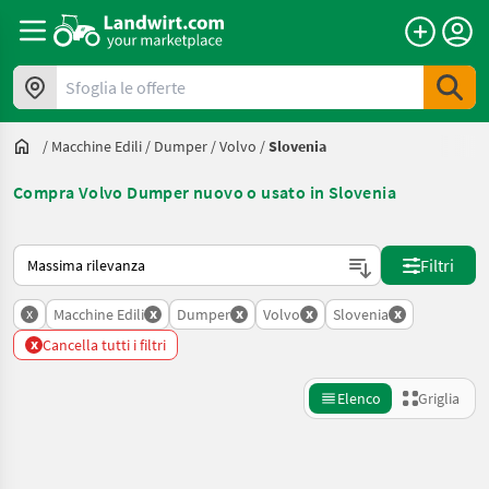
Sfoglia le offerte
/
Macchine Edili
/
Dumper
/
Volvo
/
Slovenia
Compra Volvo Dumper nuovo o usato in Slovenia
Ecco come viene ordinato su Landwirt.com
Filtri
x
x
x
x
x
Macchine Edili
Dumper
Volvo
Slovenia
x
Cancella tutti i filtri
Elenco
Griglia