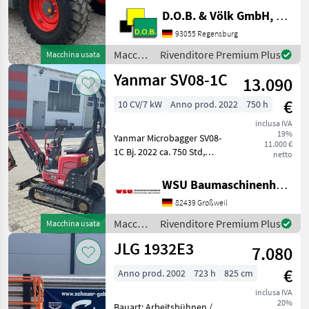
Varipower Teleskoplader -
D.O.B. & Völk GmbH, Filiale Regensburg
Kramer
Schnellwechselplatte
93055 Regensburg
hydraulisch - Handgas mit
Macchine
Rivenditore Premium Plus
Macchina usata
Langsamfahreinrichtung -
edili /
Yanmar SV08-1C
Motorvorwärmung ü
13.090
Claas
€
10 CV/7 kW
Anno prod. 2022
750 h
inclusa IVA
19%
Yanmar Microbagger SV08-
11.000 €
1C Bj. 2022 ca. 750 Std,
netto
gepflegt 11000 € zzgl. MwSt.
(ausweisbar) Finanzierung
WSU Baumaschinenhandel u. Gerätevermietung GmbH
und Lieferung
82439 Großweil
Deutschlandweit möglich!
Mieten ab 67, - € Be
Macchine
Rivenditore Premium Plus
Macchina usata
edili /
JLG 1932E3
7.080
Yanmar
€
Anno prod. 2002
723 h
825 cm
inclusa IVA
20%
Bauart: Arbeitsbühnen /