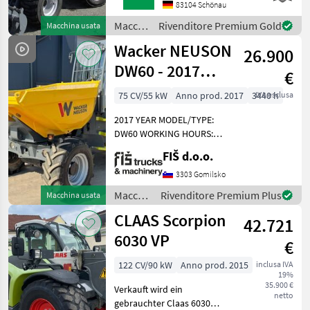
HECKGEWICHTSPLATTE 62
83104 Schönau
KG1X
Macchine
Rivenditore Premium Gold
Macchina usata
HYDRAULIKKREISLAUF
edili /
Wacker NEUSON
DPPPEL31X15.50-15
26.900
Sonstige
SKIDDATENBESCHEINIGUNG
DW60 - 2017
€
BRD 20 KMDRUCKFREIER
YEAR - 3440
75 CV/55 kW
Anno prod. 2017
3440 h
IVA esclusa
HOURS
2017 YEAR MODEL/TYPE:
DW60 WORKING HOURS:
3.440 h ENGINE: DIESEL
FIŠ d.o.o.
PERKINS - 55 kW WEIGHT:
5.148 kg LIFT / PAYLOAD
3303 Gomilsko
CAPACITY: 6.000 kg 4x4
Macchine
Rivenditore Premium Plus
Macchina usata
DRIVE HYDROSTATIC DRIV
edili /
CLAAS Scorpion
42.721
Wacker
Neuson
6030 VP
€
122 CV/90 kW
Anno prod. 2015
inclusa IVA
19%
35.900 €
Verkauft wird ein
netto
gebrauchter Claas 6030