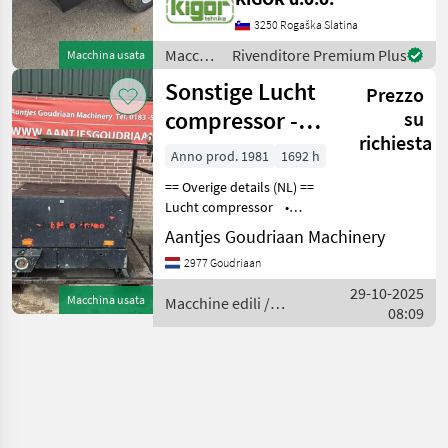
3250 Rogaška Slatina
Macchine
Rivenditore Premium Plus
Macchina usata
edili /
Sonstige Lucht
Prezzo
Sonstige
compressor -
su
richiesta
Gebruikt
Anno prod. 1981
1692 h
== Overige details (NL) ==
Lucht compressor •
Werkdruk 8 bar • 1692 uur
Aantjes Goudriaan Machinery
• Geheel werkend Staat:
2977 Goudriaan
Gebruikt Bouwjaar: 1981
Mac
29-10-2025
Macchina usata
Macchine edili /
08:09
Sonstige