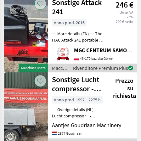
Sonstige Attack
246 €
Sonstige
241
inclusa IVA
23%
200 € netto
Anno prod. 2016
== More details (EN) == The
FIAC Attack 241 portable air
compressor is in like-new
MGC CENTRUM SAMOCHODOW DOSTAWCZYCH
condition. It offers efficient
and reliable operation.
43-170 Łaziska Górne
Portable and fully auto
Macchine
Rivenditore Premium Plus
Macchina usata
edili /
Sonstige Lucht
Prezzo
Sonstige
compressor -
su
richiesta
Gebruikt
Anno prod. 1992
2275 h
== Overige details (NL) ==
Lucht compressor •
Werkdruk 8 bar • 2275 uur
Aantjes Goudriaan Machinery
• Weg verlichting •
2977 Goudriaan
Geheel werkend Staat: