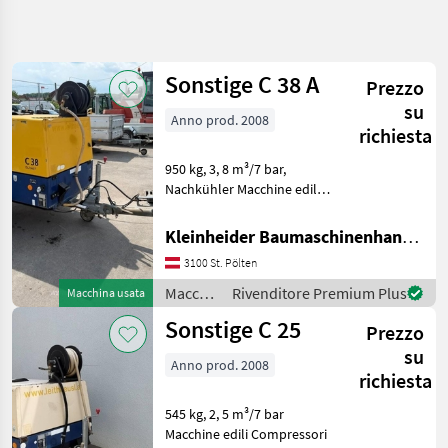
Affina
la
ricerca
Sonstige C 38 A
Prezzo
su
Anno prod. 2008
Categoria
Paese
Filtri
4
richiesta
950 kg, 3, 8 m³/7 bar,
Mostra
PERCORSO
Nachkühler Macchine edili
Reimposta
18
ATTUALE
Compressori
risultati
Macchine
Kleinheider Baumaschinenhandel GmbH.
edili
3100 St. Pölten
Macchine
Edili
Macchine
Rivenditore Premium Plus
Macchina usata
edili /
Compressori
Sonstige C 25
Prezzo
Sonstige
Sonstige
su
Anno prod. 2008
richiesta
SCEGLI
CATEGORIA
545 kg, 2, 5 m³/7 bar
Macchine edili Compressori
Sonstige