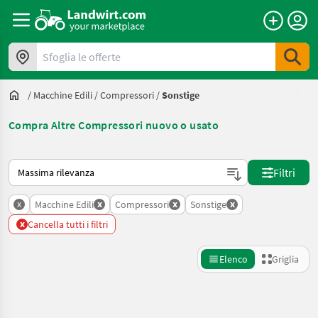
Sfoglia le offerte
/
Macchine Edili
/
Compressori
/
Sonstige
Compra Altre Compressori nuovo o usato
Ecco come viene ordinato su Landwirt.com
Filtri
x
x
x
x
Macchine Edili
Compressori
Sonstige
x
Cancella tutti i filtri
Elenco
Griglia