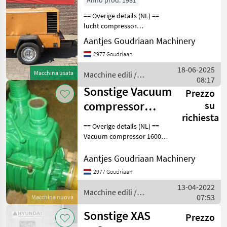
Anno prod. 1981
Demag -
== Overige details (NL) ==
Gebruikt
lucht compressor
Mannesmann Demag •
Aantjes Goudriaan Machinery
Werkdruk 12 bar • Weg
2977 Goudriaan
verlichting Staat: Gebruikt
Bouwjaar: 1981
18-06-2025
Macchina usata
Macchine edili /
08:17
Sonstige
Sonstige Vacuum
Prezzo
compressor
su
richiesta
16000 L
== Overige details (NL) ==
Vacuum compressor 16000
L - 1000 RPM - gereviseerd
Staat: Nieuw Macchine edili
Aantjes Goudriaan Machinery
Compressori
2977 Goudriaan
13-04-2022
Macchine edili /
07:53
Macchina nuova
Sonstige
Sonstige XAS
Prezzo