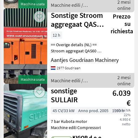
Gebruikt Bo
2 mesi
Macchina usata
Macchine edili /
online
Sonstige
Sonstige Stroom
Prezzo
aggregaat QAS60
su
richiesta
- Gebruikt
12 h
== Overige details (NL) ==
Stroom aggregaat QAS60 •
Vermogen 60 KVA •
Aantjes Goudriaan Machinery
Draaiuren 12.358 •
2977 Goudriaan
Voedingsspanning 400 V •
Zo uit het werk
2 mesi
Macchina usata
Macchine edili /
online
Sonstige
sonstige
6.039
SULLAIR
€
45 CV/33 kW
Anno prod. 2005
1100 h
inclusa IVA
22%
4.950 €
7 bar Kubota motor
netto
Macchine edili Compressori
KIGOR d.o.o.