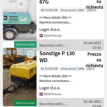
67G
su
richiesta
48 CV/35 kW
Anno prod. 2003
2050 h
== More details (EN) ==
Machine correctness:
Correct connector for car
Lager d.o.o.
hook 20 l container the
88240 Posusije
pressure of 10 bar outlet air
2 pieces power generator
02-06-2021
Macchina usata
Macchine edili /
with 3 conne
07:05
Sonstige
Sonstige P 130
Prezzo
WD
su
richiesta
41 CV/30 kW
Anno prod. 1996
242 h
== More details (EN) ==
Machine correctness:
Correct brand: INGERSOLL-
Lager d.o.o.
RAND Kapacitet 3.7m3
88240 Posusije
Macchine edili Compressori
02-06-2021
Macchina usata
Macchine edili /
07:04