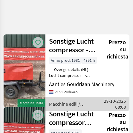
Sonstige Lucht
Prezzo
compressor -
su
richiesta
Gebruikt
Anno prod. 1981
4391 h
== Overige details (NL) ==
Lucht compressor •
Werkdruk 11 bar • 4391
Aantjes Goudriaan Machinery
uur • Weg verlichting •
2977 Goudriaan
Geheel werkend Staat:
Gebruikt B
29-10-2025
Macchina usata
Macchine edili /
08:08
Sonstige
Sonstige Lucht
Prezzo
compressor
su
richiesta
Mannesmann