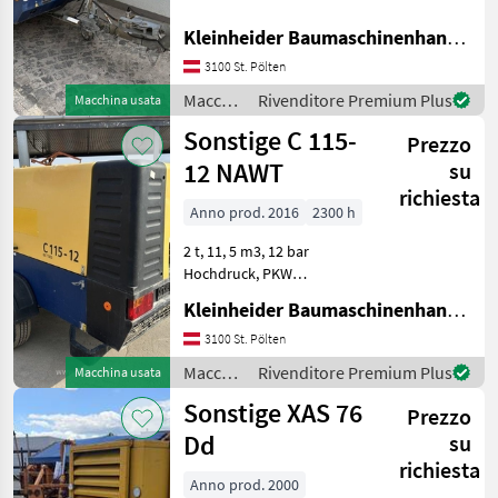
Kleinheider Baumaschinenhandel GmbH.
Atlas
3100 St. Pölten
Kaeser
Macchine
Rivenditore Premium Plus
Macchina usata
edili /
Sonstige C 115-
Atlas Copco
Prezzo
Sonstige
12 NAWT
su
Ingersol
richiesta
Anno prod. 2016
2300 h
Comp Air
2 t, 11, 5 m3, 12 bar
Hochdruck, PKW
Anhängevorrichtung
MARKETPLACE
Kleinheider Baumaschinenhandel GmbH.
Macchine edili Compressori
Offerte dei
3100 St. Pölten
Marketplace
Annunci
rivenditori
Macchine
Rivenditore Premium Plus
Macchina usata
edili /
Sonstige XAS 76
Prezzo
Sonstige
Dd
su
richiesta
Anno prod. 2000