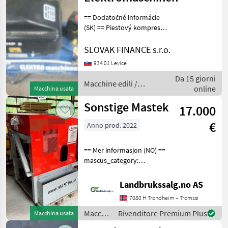
== Dodatočné informácie
(SK) == Piestový kompresor
Elektromaschinen lt24,
poškodený motor, cena :
SLOVAK FINANCE s.r.o.
99€ Macchine edili
934 01 Levice
Compressori
Da 15 giorni
Macchine edili /
online
Macchina usata
Sonstige
Sonstige Mastek
17.000
€
Anno prod. 2022
== Mer informasjon (NO) ==
mascus_category:
constructioncomponents
merke: Mastek Please
Landbrukssalg.no AS
provide reference number
7080 H Trondheim – Tromsø
upon request: 9011 See
en.landbrukssalg.no/9011 f
Macchine
Rivenditore Premium Plus
Macchina usata
edili /