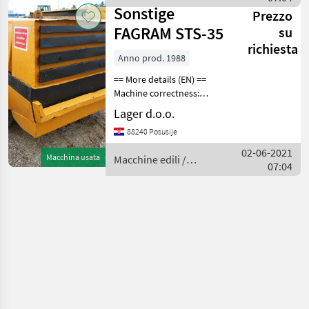
Sonstige
Sonstige
Prezzo
FAGRAM STS-35
su
richiesta
Anno prod. 1988
== More details (EN) ==
Machine correctness:
Correct brand: FAGRAM
Lager d.o.o.
Macchine edili Compressori
88240 Posusije
02-06-2021
Macchina usata
Macchine edili /
07:04
Sonstige