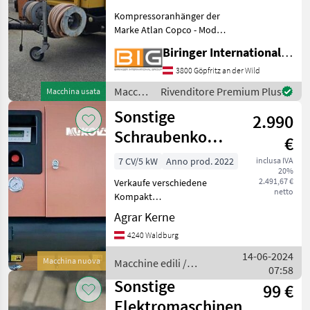
Kompressoranhänger der
Marke Atlan Copco - Modell
XAS 76 Dd inkl. Schweizer
Biringer International GmbH
Papiere,
Bedienungsanleitung und
3800 Göpfritz an der Wild
Ersatzteilliste Technische
Macchine
Rivenditore Premium Plus
Macchina usata
Daten: * Volumenstrom: 4.2
edili /
Sonstige
m³
2.990
Sonstige
Schraubenkompressor
€
Mikovs
7 CV/5 kW
Anno prod. 2022
inclusa IVA
20%
2.491,67 €
Verkaufe verschiedene
netto
Kompakt
Schraubenkompressor
Agrar Kerne
Kompaktgerät: Luftbehälter
4240 Waldburg
montiert mit PM VSD
Schraubenkompressor
14-06-2024
Macchina nuova
Macchine edili /
Modell Nr.: MCS-5.5ATVSD
07:58
Sonstige
Leistung: 5, 5 kW
Sonstige
99 €
Elektromaschinen