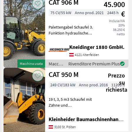
CAT 906 M
45.900
CAT
€
75 CV/55 kW
Anno prod. 2021
2445 h
inclusa IVA
20%
Palettengabel Schaufel 3.
38.250 €
Funktion hydraulische
netto
Geräteverriegelung
Bloccaggio idraulico dei
Kneidinger 1880 GmbH.
dispositivi, Cabina, Telaio a
4121 Altenfelden
cambio rapido, Circuito
idraulico suppleme
Macchine
Rivenditore Premium Plus
Macchina usata
edili /
CAT 950 M
Prezzo
CAT
su
249 CV/183 kW
Anno prod. 2016
11200 h
richiesta
19 t, 3, 5 m3 Schaufel mit
Zähne und
Zwischensegmenten,
Command steer. Klima,
Kleinheider Baumaschinenhandel GmbH.
Lastdämpfung,
3100 St. Pölten
Zentralschmierung, sehr