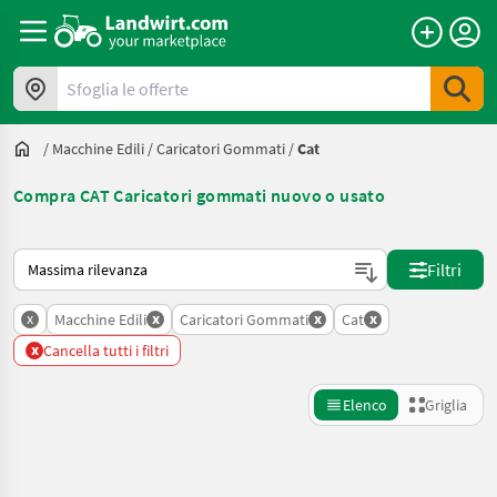
Sfoglia le offerte
/
Macchine Edili
/
Caricatori Gommati
/
Cat
Compra CAT Caricatori gommati nuovo o usato
Ecco come viene ordinato su Landwirt.com
Filtri
x
x
x
x
Macchine Edili
Caricatori Gommati
Cat
x
Cancella tutti i filtri
Elenco
Griglia