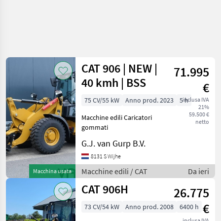
CAT 906 | NEW |
71.995
40 kmh | BSS
€
75 CV/55 kW
Anno prod. 2023
5 h
inclusa IVA
21%
59.500 €
Macchine edili Caricatori
netto
gommati
G.J. van Gurp B.V.
8131 S Wijhe
Macchine edili / CAT
Da ieri
Macchina usata
CAT 906H
26.775
€
73 CV/54 kW
Anno prod. 2008
6400 h
inclusa IVA