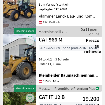
Zum Verkauf steht ein
908
M
gepflegter CAT 906M
Kompaktradlader aus dem
Klammer Land- Bau- und Kommunaltechnik
966
Baujahr 2018 mit 75 PS (55
M
9941 Kartitsch
kW) und 3.545
Betriebsstunden. Die
Da 11 giorni
MARKETPLACE
Macchina usata
Macchine edili /
Maschine überzeugt durch
online
CAT
ihre komp
Offerte dei
CAT 966 M
Prezzo
Marketplace
Annunci
rivenditori
su
307 CV/226 kW
Anno prod. 2016
12200 h
richiesta
24 to, 4, 2 m3 Schaufel,
Reifen L4, Klima,
Lastdämpfung,
Joysticklenkung, 12000 h
Kleinheider Baumaschinenhandel GmbH.
großes Service von
3100 St. Pölten
Zeppelin durchgeführt,
Partikelfilter neu bei 10000
Macchine
Rivenditore Premium Plus
Macchina usata
h, Sitz neu b
edili /
CAT IT 12 B
19.200
CAT