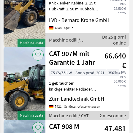
Knicklenker, Kabine, 2, 15 t
19%
Hubkraft, 2, 50 m Hubhöhe,
22.500 €
netto
Hydraulikpumpe: 83 l/min,
LVD - Bernard Krone GmbH
hydr.
Schnellwechselaufnahme,
48480 Spelle
Aufnahme: Volvo, 3.
Da 25 giorni
Steuerkreis, Hydrostat 20
Macchine edili /
online
Macchina usata
km/h, Kli
CAT
CAT 907M mit
66.640
Garantie 1 Jahr
€
75 CV/55 kW
Anno prod. 2021
390 h
inclusa IVA
19%
56.000 €
1 gebrauchter
netto
knickgelenkter Radlader
Hersteller: Cat Modell: 907
Zürn Landtechnik GmbH
M Baujahr: 2021 / EZ
06.12.2021
74214 Schöntal-Westernhausen
Betriebsstunden: 390 h
Macchine edili / CAT
2 mesi online
Macchina usata
Seriennummer:
CAT 908 M
CAT0907MLK5700452
47.481
Einsatzge