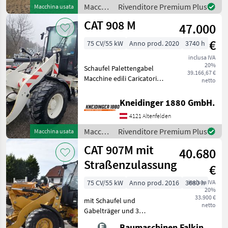
gepflegter Zustand,
Macchine
Rivenditore Premium Plus
Macchina usata
deutsche Straßenzulassung
edili /
CAT 908 M
Mac
47.000
CAT
€
75 CV/55 kW
Anno prod. 2020
3740 h
inclusa IVA
20%
Schaufel Palettengabel
39.166,67 €
Macchine edili Caricatori
netto
gommati
Kneidinger 1880 GmbH.
4121 Altenfelden
Macchine
Rivenditore Premium Plus
Macchina usata
edili /
CAT 907M mit
40.680
CAT
Straßenzulassung
€
75 CV/55 kW
Anno prod. 2016
3680 h
inclusa IVA
20%
33.900 €
mit Schaufel und
netto
Gabelträger und 3
hydraulischen Steuerkreis!!
Baumaschinen Falkinger