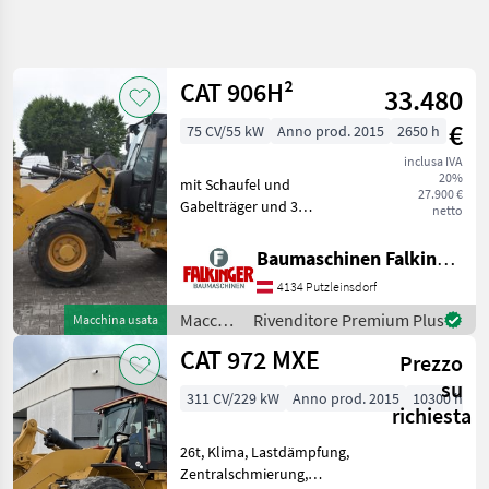
Affina
la
ricerca
CAT 906H²
33.480
€
75 CV/55 kW
Anno prod. 2015
2650 h
Categoria
Paese
Filtri
4
inclusa IVA
20%
mit Schaufel und
Mostra
27.900 €
PERCORSO
Gabelträger und 3
Reimposta
18
netto
ATTUALE
hydraulischen Steuerkreis!!
risultati
Macchine
Betriebsgewicht: 5630kg
Baumaschinen Falkinger
edili
Reifen 70% Der CAT 906H2
4134 Putzleinsdorf
ist in einem guten
Macchine
Edili
Zustand!! BAUMASCHINEN
Macchine
Rivenditore Premium Plus
Macchina usata
FALKING
Caricatori
edili /
CAT 972 MXE
Gommati
Prezzo
CAT
su
Cat
311 CV/229 kW
Anno prod. 2015
10300 h
richiesta
SCEGLI
CATEGORIA
26t, Klima, Lastdämpfung,
Zentralschmierung,