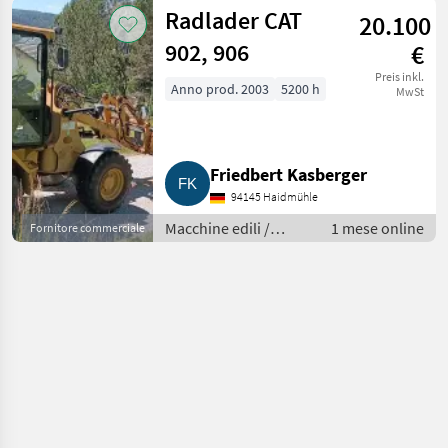
Radlader CAT
20.100
902, 906
€
Preis inkl.
Anno prod. 2003
5200 h
MwSt
Friedbert Kasberger
94145 Haidmühle
Macchine edili /
1 mese online
Fornitore commerciale
Caricatori gommati