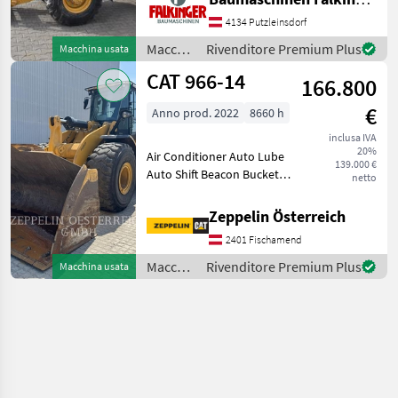
Betriebsgewicht: 5750kg
Reifen 50% Der CAT 907M
4134 Putzleinsdorf
ist in einem guten
Macchine
Rivenditore Premium Plus
Macchina usata
Zustand!! BAUMASCHINEN
edili /
CAT 966-14
FALKINGE
166.800
CAT
€
Anno prod. 2022
8660 h
inclusa IVA
20%
Air Conditioner Auto Lube
139.000 €
Auto Shift Beacon Bucket
netto
Engine Enclosures Lighting
Online Owner's Manual
Zeppelin Österreich
Product Link Ride Control
2401 Fischamend
Emissions Level - EU - EU
STAGE V Regul
Macchine
Rivenditore Premium Plus
Macchina usata
edili /
CAT