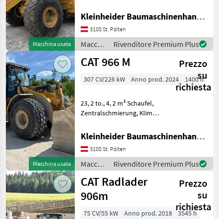
CAT
trimble-loadrite Waage, 4, 8
m3 Schaufel Macchine edili
Kleinheider Baumaschinenhandel GmbH.
Caricatori gommati
Caterpillar
3100 St. Pölten
Macchine
Rivenditore Premium Plus
Macchina usata
Kramer
edili /
CAT 966 M
Prezzo
CAT
JCB
su
307 CV/226 kW
Anno prod. 2024
1400 h
richiesta
Liebherr
23, 2 to., 4, 2 m³ Schaufel,
Volvo
Zentralschmierung, Klima,
CAT Payload Waage,
Mostra
Schwingungsdämpfung
Kleinheider Baumaschinenhandel GmbH.
tutti
Macchine edili Caricatori
49
3100 St. Pölten
gommati
Macchine
Rivenditore Premium Plus
Macchina usata
MODELLO
edili /
CAT Radlader
Prezzo
CAT
906m
su
richiesta
906
75 CV/55 kW
Anno prod. 2018
3545 h
M