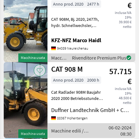
€
Anno prod. 2020
2477 h
inclusa IVA
19%
CAT 908M, Bj. 2020, 2477h,
39.900 €
hydr. Schnellwechsler,
netto
Schaufel, Palettengabel,
Breitreifen, Service neu von
KFZ-NFZ Marco Haidl
CAT auch günstige
94089 Neureichenau
Zustellung möglich
Macchine edili Caricato
Macchine
Rivenditore Premium Plus
Macchina usata
edili /
CAT 908 M
57.715
CAT
€
Anno prod. 2020
2000 h
inclusa IVA
Cat Radlader 908M Baujahr
19%
2020 2000 Betriebsstunden
48.500 €
netto
3. Steuerkreis
Duffner Landtechnik GmbH + Co KG
Umschaltsignal und
Stomdose 4. Steuerkreis
88367 Hohentengen
Zusatztaster am Joystick
06-02-2024
Macchine edili Caricatori
Macchine edili /
08:30
Macchina usata
gom
CAT