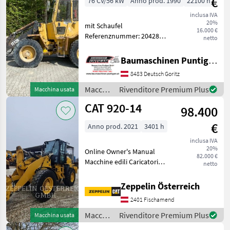
€
76 CV/56 kW
Anno prod. 1990
22100 h
inclusa IVA
20%
mit Schaufel
16.000 €
Referenznummer: 20428
netto
Baumaschinen Puntigam
GmbH Unser Spezialgebiet:
Baumaschinen Puntigam GmbH
Ankauf - Verkauf -
8483 Deutsch Goritz
Vermietung von
Baumaschinen Besuchen
Macchine
Rivenditore Premium Plus
Macchina usata
Sie unsere Baumaschine
edili /
CAT 920-14
98.400
CAT
€
Anno prod. 2021
3401 h
inclusa IVA
20%
Online Owner's Manual
82.000 €
Macchine edili Caricatori
netto
gommati
Zeppelin Österreich
2401 Fischamend
Macchine
Rivenditore Premium Plus
Macchina usata
edili /