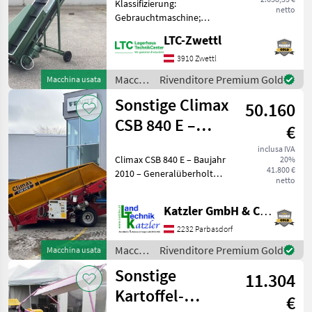
SCEGLI
Klassifizierung:
netto
CATEGORIA
Gebrauchtmaschine;
Seriennummer/Fahrgestellnummer:
LTC-Zwettl
Sonstige
026-02; Weitere
Maschinenmerkmale:
3910 Zwettl
Sorpac
Steigfördermand 3m E-
Macchinari
Rivenditore Premium Gold
Macchina usata
Motor Macchinari per
per
Sonstige Climax
tubero Tecnologia
AVR
50.160
tubero
/
CSB 840 E –
€
KMK
Sonstige
Generalüberholt
inclusa IVA
Climax CSB 840 E – Baujahr
20%
Bijlsma Hercules
41.800 €
2010 – Generalüberholt
netto
Zum Verkauf steht ein
vollständig
MARKETPLACE
Katzler GmbH & Co.KG.
generalüberholter Climax
Offerte dei
CSB 840 E aus Baujahr 2010.
2232 Parbasdorf
Marketplace
Annunci
rivenditori
Alle wichtigen Verschlei
Macchinari
Rivenditore Premium Gold
Macchina usata
per
Sonstige
11.304
tubero
/
Kartoffel-
€
Sonstige