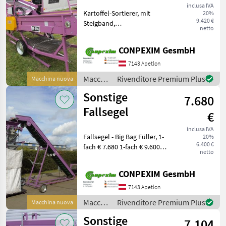
Sortierer
inclusa IVA
Kartoffel-Sortierer, mit
20%
9.420 €
Steigband,
netto
Rollenverlesetisch,
Absackung, 12 Siebe,
CONPEXIM GesmbH
Steigband für Untergrößen
Leistung: etwa 4 t/h, Preis: €
7143 Apetlon
11.304 incl. Mwst Macc
Macchinari
Rivenditore Premium Plus
Macchina nuova
per
Sonstige
7.680
tubero
/
Fallsegel
€
Sonstige
inclusa IVA
Fallsegel - Big Bag Füller, 1-
20%
6.400 €
fach € 7.680 1-fach € 9.600
netto
mit Waage 2-fach € 26.400
mit Waage und Steigband
CONPEXIM GesmbH
Preise: incl. Mwst Macchinari
per tube
7143 Apetlon
Macchinari
Rivenditore Premium Plus
Macchina nuova
per
Sonstige
7.104
tubero