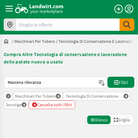
Sfoglia le offerte
/
Macchinari Per Tubero
/
Tecnologia Di Conservazione E Lavorazione
Compra Altre Tecnologia di conservazione e lavorazione
delle patate nuovo o usato
Ecco come viene ordinato su Landwirt.com
Filtri
x
x
x
Macchinari Per Tubero
Tecnologia Di Conservazione E Lavorazi
x
x
Sonstige
Cancella tutti i filtri
Elenco
Griglia