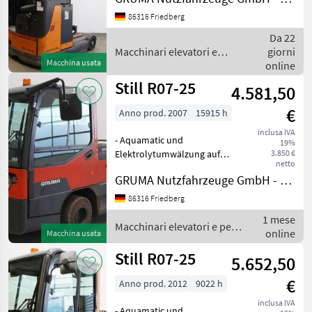
- Fahrzeug:
86316 Friedberg
Einfachzusatzhydraulik -
Still
Mast:
Da 22
Einfachzusatzhydraulik -
Macchinari elevatori e
giorni
Linde
Seitenschieber,
Macchina usata
per magazzino / Still
online
Still R07-25
Jungheinrich
4.581,50
€
Anno prod. 2007
15915 h
Toyota
inclusa IVA
- Aquamatic und
19%
MAN
Elektrolytumwälzung auf
3.850 €
netto
Batterie - Fahrzeugstecker
GRUMA Nutzfahrzeuge GmbH - Staplertechnik
Yale
REMA 320A - vertikaler
Batteriewechsel -
86316 Friedberg
Mostra
Spannungswandler -
1 mese
tutti 7
Vollkabine - Bauhöhe durch
Macchinari elevatori e per
online
Macchina usata
Fahrerschut
magazzino / Still
MODELLO
Still R07-25
5.652,50
€
Anno prod. 2012
9022 h
R07-
inclusa IVA
- Aquamatic und