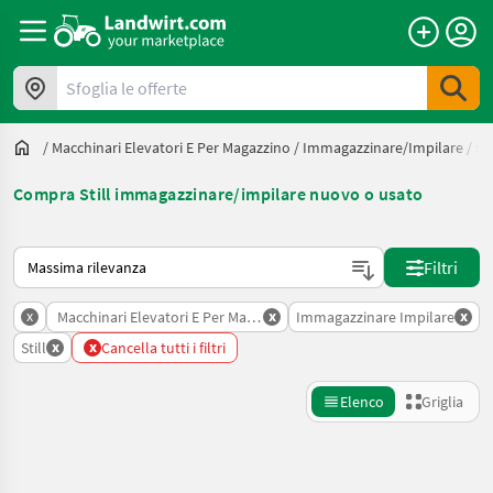
Sfoglia le offerte
/
Macchinari Elevatori E Per Magazzino
/
Immagazzinare/impilare
/
Sti
Compra Still immagazzinare/impilare nuovo o usato
Ecco come viene ordinato su Landwirt.com
Filtri
x
x
x
Macchinari Elevatori E Per Magazzino
Immagazzinare Impilare
x
x
Still
Cancella tutti i filtri
Elenco
Griglia