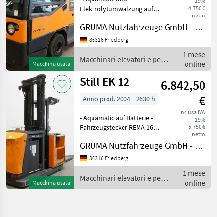
19%
25
Elektrolytumwälzung auf
4.750 €
netto
Batterie - Fahrzeugstecker
MARKETPLACE
GRUMA Nutzfahrzeuge GmbH - Staplertechnik
REMA 320A - vertikaler
Batteriewechsel -
Offerte dei
86316 Friedberg
Marketplace
Annunci
Vollkabine - Heizung -
rivenditori
1 mese
Beleuchtungsanlage mit
Macchinari elevatori e per
online
Macchina usata
Stand- und
magazzino / Still
Still EK 12
6.842,50
€
Anno prod. 2004
2630 h
inclusa IVA
- Aquamatic auf Batterie -
19%
Fahrzeugstecker REMA 160A
5.750 €
netto
- seitlicher Batteriewechsel
GRUMA Nutzfahrzeuge GmbH - Staplertechnik
mit Rollen - Stahlrahmen -
Mastschutz: Polycarbonat -
86316 Friedberg
Innenspiegel -
1 mese
Zugangskontrol
Macchinari elevatori e per
online
Macchina usata
magazzino / Still