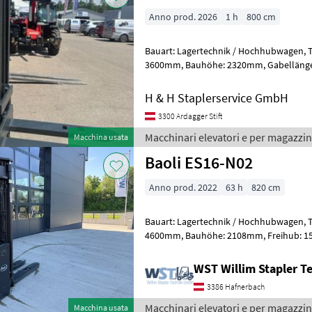
Anno prod. 2026
1 h
800 cm
Bauart: Lagertechnik / Hochhubwagen, Tragkraft: 1200kg, Hubhöhe:
3600mm, Bauhöhe: 2320mm, Gabellänge: 1150mm, Batterie: Lithium-
Ionen Bj. 2026 24V 60Ah , Bereifung v
H & H Staplerservice GmbH
3300 Ardagger Stift
Macchinari elevatori e per magazzin
Macchina usata
Baoli ES16-N02
Anno prod. 2022
63 h
820 cm
Bauart: Lagertechnik / Hochhubwagen, Tragkraft: 1600kg, Hubhöhe:
4600mm, Bauhöhe: 2108mm, Freihub: 1520mm, Gabellänge: 1150mm,
Batterie: PzS Bj. 2022 24V , Transpal
WST Willim Stapler 
3386 Hafnerbach
Macchinari elevatori e per magazzin
Macchina usata