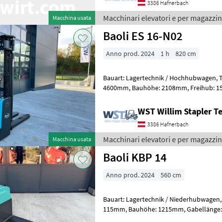
3386 Hafnerbach
Macchinari elevatori e per magazzin
Macchina usata
Baoli ES 16-N02
Anno prod. 2024
1 h
820 cm
Bauart: Lagertechnik / Hochhubwagen, Tragkraft: 1600kg, Hubhöhe:
4600mm, Bauhöhe: 2108mm, Freihub: 1520mm, Batterie: 24V 270Ah ,
Transpallet ad alto sollevamento, Az
WST Willim Stapler 
3386 Hafnerbach
Macchinari elevatori e per magazzin
Macchina usata
Baoli KBP 14
Anno prod. 2024
560 cm
Bauart: Lagertechnik / Niederhubwagen, Tragkraft: 1400kg, Hubhöhe
115mm, Bauhöhe: 1215mm, Gabellänge: 1150mm, Batterie: 48V 20Ah ,
Sonderausstattungbeschreibung: S