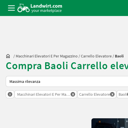
/
Macchinari Elevatori E Per Magazzino
/
Carrello Elevatore
/
Baoli
Compra Baoli Carrello ele
Ecco come viene ordinato su Landwirt.com
x
x
x
Macchinari Elevatori E Per Magazzino
Carrello Elevatore
Baoli