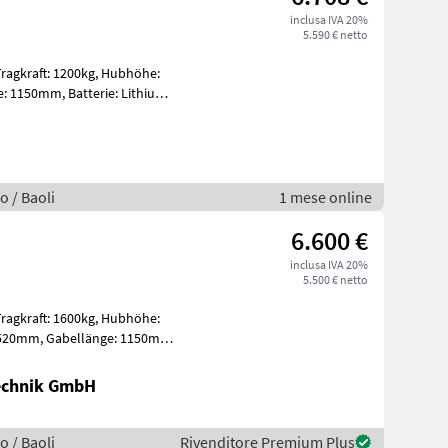
inclusa IVA 20%
5.590 € netto
o / Baoli
1 mese online
6.600 €
inclusa IVA 20%
5.500 € netto
Technik GmbH
o / Baoli
Rivenditore Premium Plus