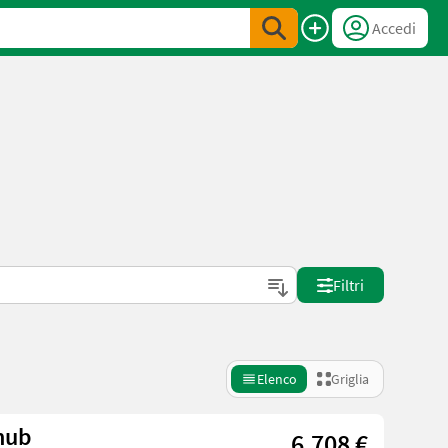
Accedi
Filtri
Elenco
Griglia
lhub
6.708 €