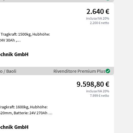
2.640 €
inclusa IVA 20%
2.200 € netto
:
ladegerät Tr
Technik GmbH
o / Baoli
Rivenditore Premium Plus
9.598,80 €
inclusa IVA 20%
7.999 € netto
Technik GmbH