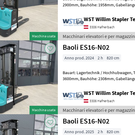
2900mm, Bauhöhe: 1958mm, Gabellänge: 1150mm, Batterie: Bj. 2023
24V , Transpallet ad alto sollevame
WST Willim Stapler 
3386 Hafnerbach
Macchinari elevatori e per magazzin
Macchina usata
Baoli ES16-N02
Anno prod. 2024
2 h
820 cm
Bauart: Lagertechnik / Hochhubwagen, Tragkraft: 1600kg, Hubhöhe:
3600mm, Bauhöhe: 2308mm, Gabellänge: 1150mm, Batterie: Baoli Bj.
2024 24V , Transpallet ad alto sol
WST Willim Stapler 
3386 Hafnerbach
Macchinari elevatori e per magazzin
Macchina usata
Baoli ES16-N02
Anno prod. 2025
2 h
820 cm