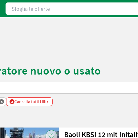
Sfoglia le offerte
vatore nuovo o usato
x
x
Cancella tutti i filtri
Baoli KBSI 12 mit Inita