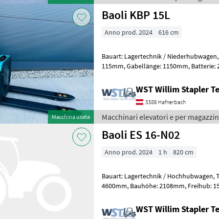
Baoli KBP 15L
Anno prod. 2024
616 cm
Bauart: Lagertechnik / Niederhubwagen, Tragkraft: 1500kg, Hubhöhe
115mm, Gabellänge: 1150mm, Batterie: 24V 30Ah ,
Sonderausstattungbeschreibung: Einbau
WST Willim Stapler 
3386 Hafnerbach
Macchinari elevatori e per magazzin
Macchina usata
Baoli ES 16-N02
Anno prod. 2024
1 h
820 cm
Bauart: Lagertechnik / Hochhubwagen, Tragkraft: 1600kg, Hubhöhe:
4600mm, Bauhöhe: 2108mm, Freihub: 1520mm, Batterie: 24V 270Ah ,
Transpallet ad alto sollevamento, Az
WST Willim Stapler 