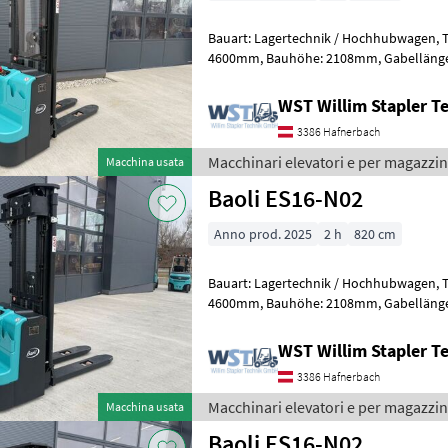
Bauart: Lagertechnik / Hochhubwagen, Tragkraft: 1600kg, Hubhöhe:
4600mm, Bauhöhe: 2108mm, Gabellänge: 1150mm, Batterie: Bj. 2025
24V , Transpallet ad alto sollevame
WST Willim Stapler 
3386 Hafnerbach
Macchinari elevatori e per magazzin
Macchina usata
Baoli ES16-N02
Anno prod. 2025
2 h
820 cm
Bauart: Lagertechnik / Hochhubwagen, Tragkraft: 1600kg, Hubhöhe:
4600mm, Bauhöhe: 2108mm, Gabellänge: 1150mm, Batterie: Bj. 2025
24V , Transpallet ad alto sollevame
WST Willim Stapler 
3386 Hafnerbach
Macchinari elevatori e per magazzin
Macchina usata
Baoli ES16-N02