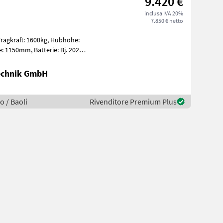
9.420 €
inclusa IVA 20%
7.850 € netto
Technik GmbH
o / Baoli
Rivenditore Premium Plus