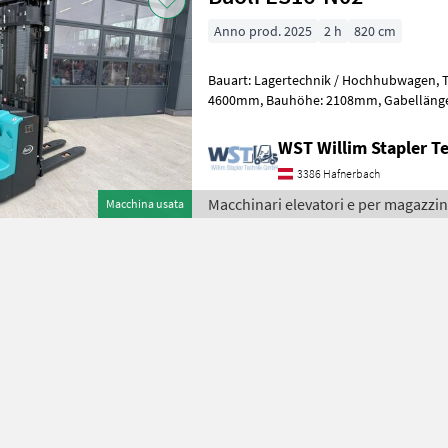
Anno prod. 2025
2 h
820 cm
Bauart: Lagertechnik / Hochhubwagen, Tragkraft: 1600kg, Hubhöhe:
4600mm, Bauhöhe: 2108mm, Gabellänge: 1150mm, Batterie: Bj. 2025
24V , Transpallet ad alto sollevame
WST Willim Stapler 
3386 Hafnerbach
Macchinari elevatori e per magazzin
Macchina usata