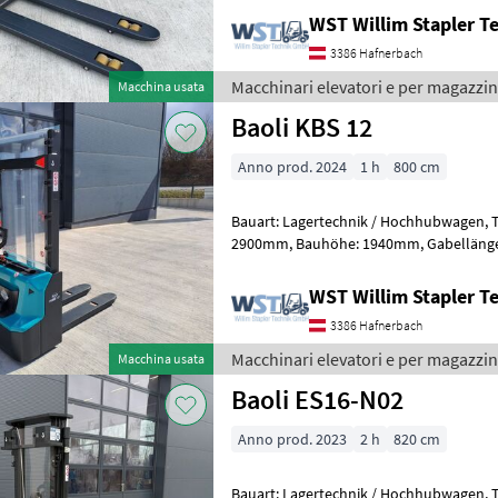
WST Willim Stapler 
3386 Hafnerbach
Macchinari elevatori e per magazzin
Macchina usata
Baoli KBS 12
Anno prod. 2024
1 h
800 cm
Bauart: Lagertechnik / Hochhubwagen, Tragkraft: 1200kg, Hubhöhe:
2900mm, Bauhöhe: 1940mm, Gabellänge: 1150mm, Batterie: Bj. 2024
24V Zustand: Neu, Transpallet ad al
WST Willim Stapler 
3386 Hafnerbach
Macchinari elevatori e per magazzin
Macchina usata
Baoli ES16-N02
Anno prod. 2023
2 h
820 cm
Bauart: Lagertechnik / Hochhubwagen, Tragkraft: 1600kg, Hubhöhe: