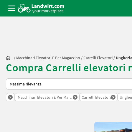
/
Macchinari Elevatori E Per Magazzino
/
Carrelli Elevatori
/
Ungheri
Compra Carrelli elevatori 
Ecco come viene ordinato su Landwirt.com
x
x
x
Macchinari Elevatori E Per Magazzino
Carrelli Elevatori
Ungher