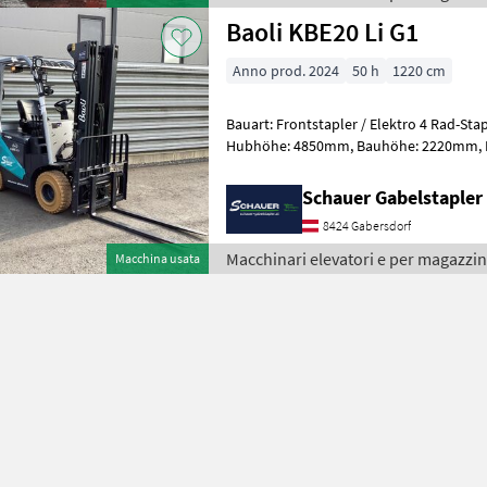
Baoli KBE20 Li G1
Anno prod. 2024
50 h
1220 cm
Bauart: Frontstapler / Elektro 4 Rad-Stapler, Tragkraft: 2
Hubhöhe: 4850mm, Bauhöhe: 2220mm, Freihub: 1580mm,
Gabellänge: 1200mm, Batterie: 
Schauer Gabelstaple
8424 Gabersdorf
Macchinari elevatori e per magazzin
Macchina usata