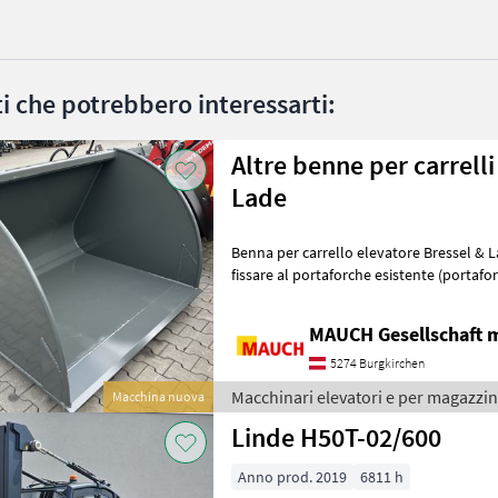
ati che potrebbero interessarti:
Altre benne per carrelli
Lade
Benna per carrello elevatore Bressel & Lade • Per carrelli elevat
fissare al portaforche esistente (portaforche ISO 2 - altezza 407 mm o
portaforche ISO 3
MAUCH Gesellschaft m
5274 Burgkirchen
Macchinari elevatori e per magazzin
Macchina nuova
Linde H50T-02/600
Anno prod. 2019
6811 h