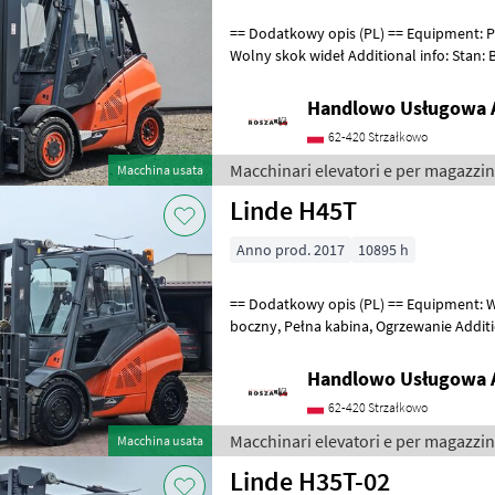
== Dodatkowy opis (PL) == Equipment: Przesuw boczny, Pełna kabina,
Wolny skok wideł Additional info: Stan: Bardzo dob
Carburante: Gas, Tipo di
Handlowo Usługowa A
62-420 Strzałkowo
Macchinari elevatori e per magazzin
Macchina usata
Linde H45T
Anno prod. 2017
10895 h
== Dodatkowy opis (PL) == Equipment: Wolny skok wideł, Przesuw
boczny, Pełna kabina, Ogrzewanie Additional info: Stan: Bardzo dobry,
Możliwość UDT Carburante:
Handlowo Usługowa A
62-420 Strzałkowo
Macchinari elevatori e per magazzin
Macchina usata
Linde H35T-02