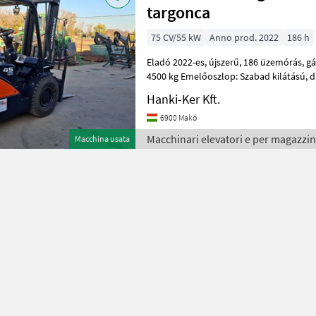
targonca
75 CV/55 kW
Anno prod. 2022
186 h
Eladó 2022-es, újszerű, 186 üzemórás, gázos targonca. Teherbírás:
4500 kg Emelőoszlop: Szabad kilátású, duplex Emelési magasság:
4000mm Építési magasság: 2875 mm
Hanki-Ker Kft.
6900 Makó
Macchinari elevatori e per magazzi
Macchina usata