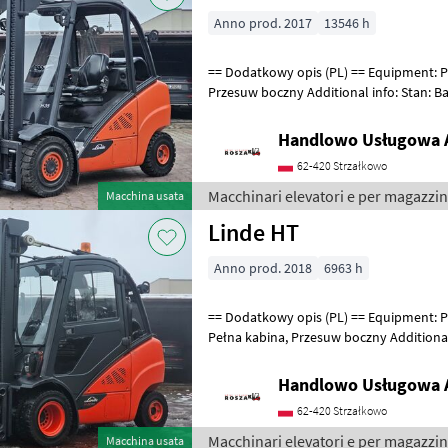
Anno prod. 2017
13546 h
== Dodatkowy opis (PL) == Equipment: Półkabina, Ogrzewanie,
Przesuw boczny Additional info: Stan: Bardzo dobr
Carburante: Gas, Tipo di albero d
Handlowo Usługowa A
62-420 Strzałkowo
Macchinari elevatori e per magazzin
Macchina usata
Linde HT
Anno prod. 2018
6963 h
== Dodatkowy opis (PL) == Equipment: Podwójne opony, Ogrzewanie,
Pełna kabina, Przesuw boczny Additional info: Stan: Bardzo dobry,
Możliwość UDT Carburante: G
Handlowo Usługowa A
62-420 Strzałkowo
Macchinari elevatori e per magazzin
Macchina usata