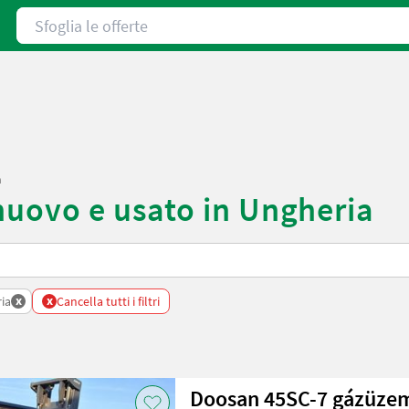
Sfoglia le offerte
a
nuovo e usato in Ungheria
x
x
ia
Cancella tutti i filtri
Doosan 45SC-7 gázüzem