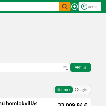
Accedi
Filtri
Elenco
Griglia
ű homlokvillás
33.009,84 €