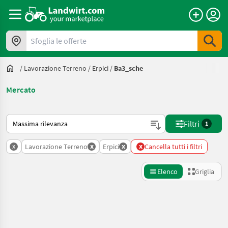
Sfoglia le offerte
/
Lavorazione Terreno
/
Erpici
/
Ba3_sche
Mercato
Ecco come viene ordinato su Landwirt.com
Filtri
1
x
x
x
x
Lavorazione Terreno
Erpici
Cancella tutti i filtri
Elenco
Griglia
Affina