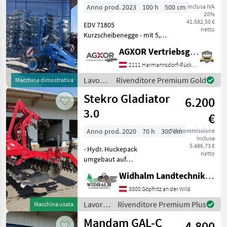
Anno prod. 2023
100 h
500 cm
inclusa IVA
20%
41.582,50 €
EDV 71805
netto
Kurzscheibenegge - mit 5,
0m Arbeitsbreite - mit
AGXOR Vertriebsgesellschaft Ost GmbH
Transport-
Aufsatteleinrichtung - mit
2111 Harmannsdorf-Rückersdorf
Achse mit Radgröße
Lavorazione
Rivenditore Premium Gold
Macchina dimostrativa
16.0/70-20 AW - mit
terreno
Stekro Gladiator
Unterlenkeranschluss Kat
6.200
/
Lemken
3.0
€
Anno prod. 2020
70 h
300 cm
IVA/commissione
inclusa
5.486,73 €
- Hydr. Huckepack
netto
umgebaut auf
Schulterweite KAT 2 für
Widhalm Landtechnik GmbH
Sämaschinen -
Seitenbegrezungsbleche
3800 Göpfritz an der Wild
klappbar -
Lavorazione
Rivenditore Premium Plus
Macchina usata
Zahnpackerwalze -
terreno
Mandam GAL-C
Beleuchtung - Mechanische
4.800
/ Stekro