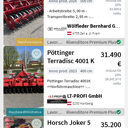
Anno prod. 2026
500 cm
inclusa IVA
20%
33.000 €
- Arbeitsbreite: 5, 00 m -
netto
Transportbreite: 2, 95 m -
Transporthöhe: 2, 80 m -
Wölfleder Bernhard GmbH
Länge: 2, 90 m - inkl.
DiscSystem 2-reihig -
4755 Zell a. d. Pram
DiscSystem Scheiben Ø: 52
Lavorazione
Rivenditore Premium Plus
Macchina nuova
cm - DiscSystem Sch
terreno
Pöttinger
31.490
/
Horsch
Terradisc 4001 K
€
Anno prod. 2023
400 cm
inclusa IVA
20%
26.241,67 €
Pöttinger Terradisc 4001K
netto
==Vorführmaschine== -
Prallstriegel -
LT-PROFI GmbH
Schneidringwalze 540-4000
-Anbauteile -Warntafeln
8230 Hartberg
und Beleuchtung Maschine
Lavorazione
Rivenditore Premium Plus
Macchina dimostrativa
zu besichtigen b
terreno
Horsch Joker 5
35.200
/