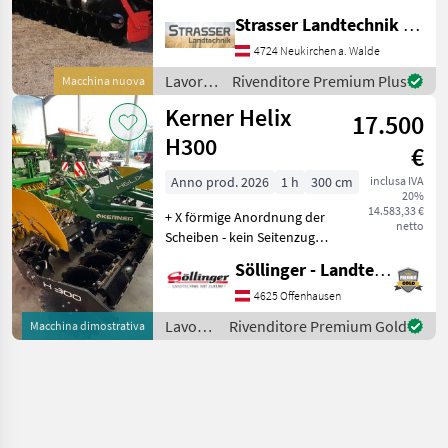
Vollausstattung - 620mm
Strasser Landtechnik GmbH
Scheibendurchmesser -
4724 Neukirchen a. Walde
hydraulische
Randscheibenklappung -
Lavorazione
Rivenditore Premium Plus
Macchina nuova
hydraulische Arbeitstie
terreno
Kerner Helix
17.500
/
Maschio
H300
€
Anno prod. 2026
1 h
300 cm
inclusa IVA
20%
14.583,33 €
+ X förmige Anordnung der
netto
Scheiben - kein Seitenzug! +
hydraulische
Söllinger - Landtechnik GmbH
Tiefeneinstellung + 56cm
Scheibendurchmesser +
4625 Offenhausen
Beruhigungsstriegel +
Lavorazione
Rivenditore Premium Gold
Macchina dimostrativa
Dachringwalze mit Zwisch
terreno
/
Kerner