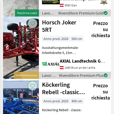
larghezza di lavoro di 5 m -
con ripiegamento idraulico
9560 Glan
- con protezione da
Lavorazione
Rivenditore Premium Gold
Macchina usata
sovraccarico trami
terreno
Horsch Joker
Prezzo
/
Lemken
5RT
su
richiesta
Anno prod. 2026
500 cm
Ausstattungsmerkmale:
Arbeitsbreite 5, 15m
Transportbreite 3, 00 m
AXIAL Landtechnik GmbH
Transporthöhe 3, 18 m
DiscSystem Scheiben Ø 58
2460 Bruck an der Leitha
cm DiscSystem Scheiben
Lavorazione
Rivenditore Premium Plus
Macchina nuova
Stärke 6 mm Anzahl der
terreno
Köckerling
Prezzo
/
Horsch
Rebell -classic-
su
richiesta
410
Anno prod. 2025
400 cm
Köckerling Rebell - classic-