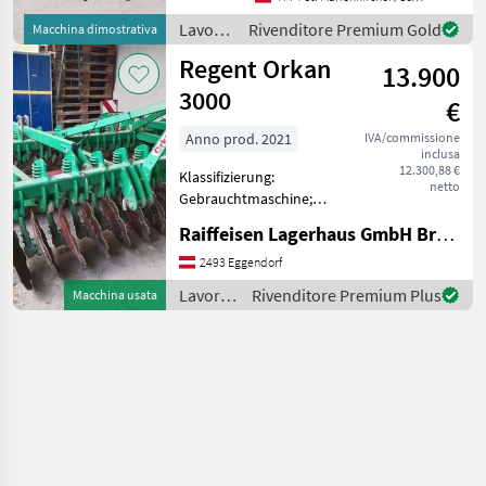
dischi compatto Amazone
Lavorazione
Rivenditore Premium Gold
Macchina dimostrativa
Catros+ 5003-2TS (macchina
terreno
Regent Orkan
da dimostraz
13.900
/
Amazone
3000
€
Anno prod. 2021
IVA/commissione
inclusa
12.300,88 €
Klassifizierung:
netto
Gebrauchtmaschine;
Arbeitsbreite: 3;
Raiffeisen Lagerhaus GmbH Bruck/Leitha
Scheibenart: gezackt;
Nachlaufeinrichtung: Ja;
2493 Eggendorf
Walzentyp: Keilringwalze;
Lavorazione
Rivenditore Premium Plus
Macchina usata
Art der Tiefeneinstellung:
terreno
Mechanisch;
/
Regent