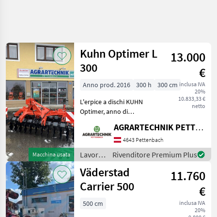
Kuhn Optimer L
13.000
300
€
Anno prod. 2016
300 h
300 cm
inclusa IVA
20%
10.833,33 €
L'erpice a dischi KUHN
netto
Optimer, anno di
costruzione 2016, è una
AGRARTECHNIK PETTENBACH GMBH
macchina agricola potente
che convince per la sua
4643 Pettenbach
struttura robusta e le
Lavorazione
Rivenditore Premium Plus
Macchina usata
dotazioni moderne. Con
terreno
Väderstad
una l
11.760
/ Kuhn
Carrier 500
€
500 cm
inclusa IVA
20%