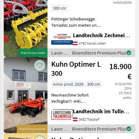
indetraibile
300 cm
Pöttinger Scheibenegge
Terradisc zum mieten und
auch zu kaufen Erpice a
Landtechnik Zechmeister GmbH & Co KG
dischi, Tipo di vomere:
Dischi, Protezione contro
4792 Münzkirchen
pietre, Dispositivo
Lavorazione
Rivenditore Premium Plus
Macchina usata
ribaltabile, Tracciasentier
terreno
Kuhn Optimer L
18.900
/
Pöttinger
300
€
Anno prod. 2026
300 cm
inclusa IVA
20%
15.750 €
Neumaschine Sofort
netto
Verfügbar!! -inkl.
Beleuchtung und
Landtechnik im Tullnerfeld Wilhelm Bayerl GmbH
Warntafeln -Flexliner Walze
540mm -Hydraulischer
3452 Trasdorf
Tiefenverstellung -Striegel
Lavorazione
Rivenditore Premium Plus
Macchina nuova
zwischen hinterer
terreno
Scheibenre