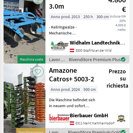
Tiefenverstell
3.0m
€
Anno prod. 2013
250 h
300 cm
inclusa IVA
20%
4.000 €
- Keilringwalze -
netto
Mechanische
Tiefenverstellung -
Widhalm Landtechnik GmbH
Seitenbegrenzungsbleche -
Beleuchtung -
3800 Göpfritz an der Wild
Randscheiben klappbar - 1.
Lavorazione
Rivenditore Premium Plus
Macchina usata
Reihe
terreno
Amazone
Scheibendurchmesser
Prezzo
/
45cm - 2. Reihe
Mandam
Catros+ 5003-2
su
richiesta
Anno prod. 2024
500 cm
Die Maschine befindet sich
in neuem und sofort
einsatzbereitem Zustand
Bierbauer GmbH
und kann nach
telefonischer Vereinbarung
8311 Markt Hartmannsdorf
gerne vor Ort besichtigt
Lavorazione
Rivenditore Premium Gold
Macchina nuova