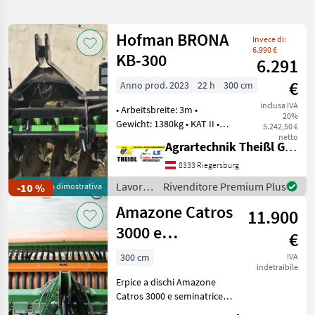
la
ricerca
Hofman BRONA
Invece di:
6.990 €
KB-300
6.291
Categoria
Paese
Filtri
3
€
Anno prod. 2023
22 h
300 cm
Mostra
inclusa IVA
PERCORSO
• Arbeitsbreite: 3m •
Reimposta
223
20%
ATTUALE
Gewicht: 1380kg • KAT II •
5.242,50 €
risultati
Anzahl der Scheiben: 24 •
netto
Settore
Agrartechnik Theißl GmbH
Abstand zwischen den
agricolo
Scheiben: 11cm •
8333 Riegersburg
Lavorazione
Erforderliche
Terreno
Lavorazione
Rivenditore Premium Plus
-10 %
Macchina dimostrativa
Traktorleistung: 90-120PS
terreno
Erpici
Amazone Catros
Erpice
11.900
/
Hofman
3000 e
SCEGLI
€
CATEGORIA
seminatrice
300 cm
IVA
Sonstige
24
indetraibile
Amazone C-Drill
Erpice a dischi Amazone
3000
Catros 3000 e seminatrice
Lemken
19
Amazone C-Drill 3000 -