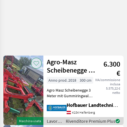
Agro-Masz
6.300
Scheibenegge BT
€
300
Anno prod. 2018
300 cm
IVA/commissione
inclusa
5.575,22 €
Agro Masz Scheibenegge 3
netto
Meter mit Gummiringwalze
Hydraulisch
Hofbauer Landtechnik GmbH
höhenverstellbar Super
Zustand , ... Sofort
4184 Helfenberg
Verfügbar !!! Erpice a dischi,
Lavorazione
Rivenditore Premium Plus
Macchina usata
: Erpice a dischi Lavorazio
terreno