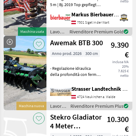
netto
5 m | Bj. 2019 Top gepflegte
Kurzscheibenegge in Klasse
Markus Bierbauer GmbH
1 Zustand! Arbeitsbreite: 5,
00 m Doppelwalze,
7501 Siget in der Wart
Fahrwerk, Druckluftbremse
Lavorazione
Rivenditore Premium Gold
Macchina usata
terreno
Awemak BTB 300
9.390
/
Pöttinger
€
Anno prod. 2026
300 cm
inclusa IVA
20%
- Regolazione idraulica
7.825 €
della profondità con fermo
netto
meccanico - Illuminazione a
LED - Dischi da 560 mm -
Strasser Landtechnik GmbH
Distanza tra le barre
4724 Neukirchen a. Walde
regolabile a 88 cm o 100 cm
- Rullo ad
Lavorazione
Rivenditore Premium Plus
Macchina nuova
terreno
Stekro Gladiator
10.300
/
Awemak
4 Meter
€
Hydraulisch