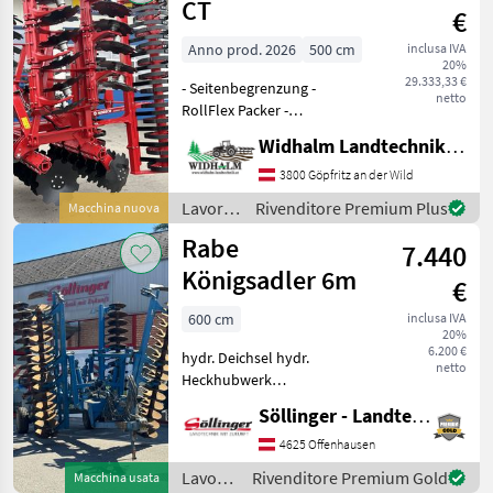
Pöttinger
CT
€
Anno prod. 2026
500 cm
inclusa IVA
20%
29.333,33 €
- Seitenbegrenzung -
netto
RollFlex Packer -
Hydraulische
Widhalm Landtechnik GmbH
Tiefenverstellung - 52cm
Scheiben Tipo di vomere:
3800 Göpfritz an der Wild
Dischi, Erpice a dischi,
Lavorazione
Rivenditore Premium Plus
Macchina nuova
Illuminazione, Dispositivo
terreno
Rabe
ribaltabil
7.440
/
Horsch
Königsadler 6m
€
600 cm
inclusa IVA
20%
6.200 €
hydr. Deichsel hydr.
netto
Heckhubwerk
Straßenbeleuchtung
Söllinger - Landtechnik GmbH
Randbleche
Druckluftbremsanlage Tipo
4625 Offenhausen
di vomere: Dischi, Erpice a
Lavorazione
Rivenditore Premium Gold
Macchina usata
dischi, Illuminazione,