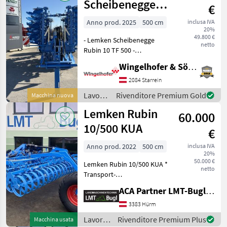
Lemken
Scheibenegge
€
Rubin 10 TF 500
Anno prod. 2025
500 cm
inclusa IVA
20%
49.800 €
- Lemken Scheibenegge
netto
Rubin 10 TF 500 -
Modellreihe: 2 - EU
Wingelhofer & Söhne GmbH
Typengenehmigung - EU
Konform - Arbeitsbreite 5m
2084 Starrein
- Klappbar aufgesattelt -
Lavorazione
Rivenditore Premium Gold
Macchina nuova
Doppelprofilwalze DPW D5
terreno
Lemken Rubin
60.000
/
Lemken
10/500 KUA
€
Anno prod. 2022
500 cm
inclusa IVA
20%
50.000 €
Lemken Rubin 10/500 KUA *
netto
Transport-
Aufsatteleinrichtung *
ACA Partner LMT-Bugl GmbH
Doppelprofilwalze DPW
D540/540 * Druckluft-
3383 Hürm
Bremsachse mit Radgröße
Lavorazione
Rivenditore Premium Plus
Macchina usata
550/60-22, 5 *