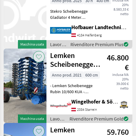
Anno prod. 2025
30 h
400 cm
inclusa IVA
20%
klappbar
8.583,33 €
Stekro Scheibenegge
netto
Gladiator 4 Meter
Hydraulisch klappbar ,
Hofbauer Landtechnik GmbH
Beleuchtung , Stabwalze, ...
Neuwertig !!! Sofort
4184 Helfenberg
Verfügbar !!! Erpice a dischi,
Lavorazione
Rivenditore Premium Plus
Macchina usata
Tipo di vomere: Disch
terreno
Lemken
46.800
/ Stekro
Scheibenegge
€
Rubin 10/600
Anno prod. 2021
600 cm
inclusa IVA
20%
KUA
39.000 €
- Lemken Scheibenegge
netto
Rubin 10/600 KUA -
Nachlaufstriegel 1-reihig
Wingelhofer & Söhne GmbH
hinter walze -
Hohlscheiben: Duramaxx
2084 Starrein
Disc (NEU) -
Lavorazione
Rivenditore Premium Gold
Macchina usata
Scheibenlängsabstand
terreno
Lemken
1200mm - Walze: Flexri
59.760
/