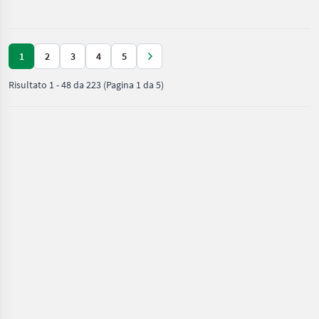
terreno
Telaio, Gancio di traino,
/ Rabe
1
2
3
4
5
Risultato
1
-
48
da
223
(Pagina 1 da 5)