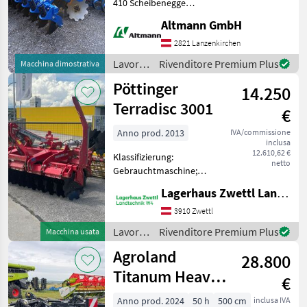
410 Scheibenegge
spiralgefederte
Altmann GmbH
Scheibenaufhängung DSTS
Walze Nachstriegel
2821 Lanzenkirchen
Beleuchtung Sofort
Lavorazione
Rivenditore Premium Plus
Macchina dimostrativa
verfügbar Fehler, Irrtümer
terreno
Pöttinger
und
14.250
/
Köckerling
Terradisc 3001
€
Anno prod. 2013
IVA/commissione
inclusa
12.610,62 €
Klassifizierung:
netto
Gebrauchtmaschine;
Seriennummer/Fahrgestellnummer:
Lagerhaus Zwettl Landtechnik
VBP00070008000979;
Arbeitsbreite: 3;
3910 Zwettl
Scheibendurchmesser: 56;
Lavorazione
Rivenditore Premium Plus
Macchina usata
Scheibenart: Konkav;
terreno
Agroland
Nachlaufeinric
28.800
/
Pöttinger
Titanum Heavy
€
500
Anno prod. 2024
50 h
500 cm
inclusa IVA