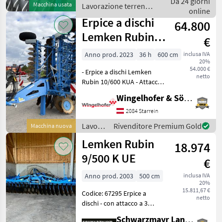
Da 24 giorni
Macchina usata
Lavorazione terreno /
und Licht in sehr
online
Intertech
Erpice a dischi
64.800
Lemken Rubin
€
10/600 KUA
Anno prod. 2023
36 h
600 cm
inclusa IVA
20%
54.000 €
- Erpice a dischi Lemken
netto
Rubin 10/600 KUA - Attacco:
Trans. Brem. 550/60-22.5 TP
Wingelhofer & Söhne GmbH
- Impianto frenante:
impianto pneumatico a due
2084 Starrein
linee - Distanza tra i dischi:
Lavorazione
Rivenditore Premium Gold
Macchina nuova
1, 2 m
terreno
Lemken Rubin
18.974
/
Lemken
9/500 K UE
€
Anno prod. 2003
500 cm
inclusa IVA
20%
15.811,67 €
Codice: 67295 Erpice a
netto
dischi - con attacco a 3
punti cat. 3 L3 - con
Schwarzmayr Landtechnik GmbH - Glan