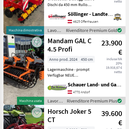
netto
Dischi da 450 mm Rullo
Steelrunner Erpice di
Söllinger - Landtechnik GmbH
finitura Illuminazione
stradale Tipo di vomere:
4625 Offenhausen
Dischi, Erpice a dischi,
Lavorazione
Rivenditore Premium Gold
Macchina dimostrativa
Illuminazione, Tracci
terreno
Mandam GAL C
23.900
/
Väderstad
4.5 Profi
€
Anno prod. 2024
450 cm
inclusa IVA
20%
19.916,67 €
Lagermaschine - prompt
netto
Verfügbar NEUE
Ausführung, Verstärkte
Schauer Land- und Gartentechnik GmbH
Walzenträger, Mandam
Scheibenegge mit
4770 Andorf
Gummilagerung,
Lavorazione
Rivenditore Premium Plus
Macchina usata
Scheibendurchmesser
terreno
Horsch Joker 5
610mm/6mm, ** 5 Jahre
39.600
/
Garantie
Mandam
CT
€