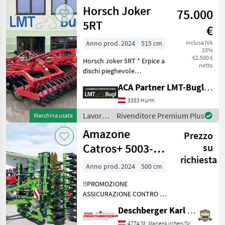
terreno
Horsch Joker
Unterlenkeranschluss
75.000
/
Lemken
5RT
€
Anno prod. 2024
515 cm
inclusa IVA
20%
62.500 €
Horsch Joker 5RT * Erpice a
netto
dischi pieghevole
idraulicamente * Telaio con
ACA Partner LMT-Bugl GmbH
sistema frenante ad aria
compressa *44 pezzi. Dischi
3383 Hürm
seghettati Ø 52 cm
Lavorazione
Rivenditore Premium Plus
Macchina usata
*Confezionatric
terreno
Amazone
Prezzo
/
Horsch
Catros+ 5003-
su
richiesta
2TS Erpice a
Anno prod. 2024
500 cm
dischi compatto
!!PROMOZIONE
ASSICURAZIONE CONTRO I
DANNI ALLE MACCHINE -
Deschberger Karl Landtechnik GesmbH & Co KG
Chiedeteci maggiori
informazioni!! Erpice a
4774 St. Marienkirchen/Schärding