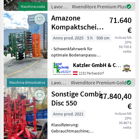
Hydraulisch verstellbar
Lavorazione
Rivenditore Premium Plus
Macchina usata
terreno
Amazone
71.640
/ Evers
Kompaktscheibenegge
€
Catros XL 5003-
Anno prod. 2025
5 h
500 cm
inclusa IVA
20%
2TS
59.700 €
- Schwenkfahrwerk für
netto
optimale Bodenanpassung
- Hydraulische
Katzler GmbH & Co.KG.
Tiefeneinstellung - LED-
Heckbeleuchtung -
2232 Parbasdorf
Zweileitungs-
Lavorazione
Rivenditore Premium Gold
Macchina dimostrativa
Druckluftbremssystem -
terreno
Sonstige Combi-
Unterlenkeranhängung K
47.840,40
/
Amazone
Disc 550
€
Anno prod. 2021
inclusa IVA
20%
39.867 €
Klassifizierung:
netto
Gebrauchtmaschine;
Seriennummer/Fahrgestellnummer: