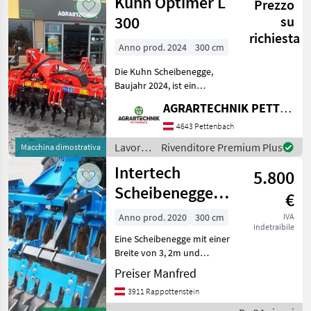
Kuhn Optimer L
Prezzo
/ Kuhn
300
su
richiesta
Anno prod. 2024
300 cm
Die Kuhn Scheibenegge,
Baujahr 2024, ist ein
hochwertiges
AGRARTECHNIK PETTENBACH GMBH
landwirtschaftliches Gerät,
das speziell für effiziente
4643 Pettenbach
Bodenbearbeitung
Lavorazione
Rivenditore Premium Plus
Macchina dimostrativa
entwickelt wurde. Mit einer
terreno
Intertech
beeind
5.800
/ Kuhn
Scheibenegge
€
3m
Anno prod. 2020
300 cm
IVA
indetraibile
Eine Scheibenegge mit einer
Breite von 3, 2m und
Scheibendurchmesser 600
Preiser Manfred
mm mit hydraulischer
3911 Rappottenstein
Arbeitstiefeneinstellung mit
Zahnpackerwalze, Striegel