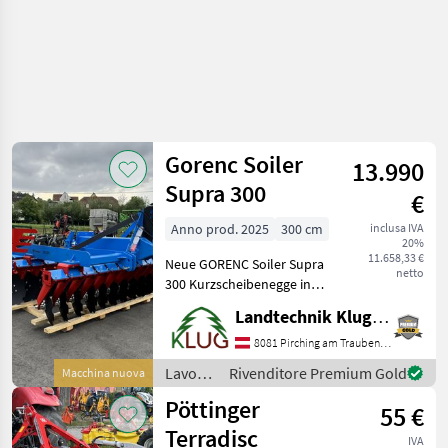
Gorenc Soiler
13.990
Supra 300
€
Anno prod. 2025
300 cm
inclusa IVA
20%
11.658,33 €
Neue GORENC Soiler Supra
netto
300 Kurzscheibenegge in
umfangreicher Ausstattung
Landtechnik Klug e. U.
wie: - 2 Scheibenreihen - 24
Hohlscheiben mit 510mm
8081 Pirching am Traubenberg
Durchmesser -
Lavorazione
Rivenditore Premium Gold
Macchina nuova
Scheibenwalzen (Ste
terreno
Pöttinger
55 €
/
Gorenc
Terradisc
IVA