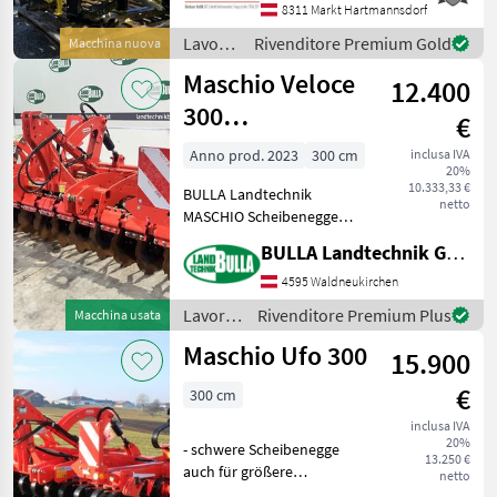
telefonischer Vereinbarung
8311 Markt Hartmannsdorf
gerne vor Ort besichtigt
Lavorazione
Rivenditore Premium Gold
Macchina nuova
werden. Neumaschine sofo
terreno
Maschio Veloce
12.400
/
Bednar
300
€
Scheibenegge
Anno prod. 2023
300 cm
inclusa IVA
20%
10.333,33 €
BULLA Landtechnik
netto
MASCHIO Scheibenegge
VELOCE 300 + Bj. 2023,
BULLA Landtechnik GmbH
wenig gefahren +
Dreipunktbock Kat. II Kat.
4595 Waldneukirchen
III-N VELOCE 300 + 2 Reihen
Lavorazione
Rivenditore Premium Plus
Macchina usata
mit Scheiben Ø 510 mm
terreno
Maschio Ufo 300
grob
15.900
/
Maschio
€
300 cm
inclusa IVA
20%
- schwere Scheibenegge
13.250 €
auch für größere
netto
Arbeitstiefen in