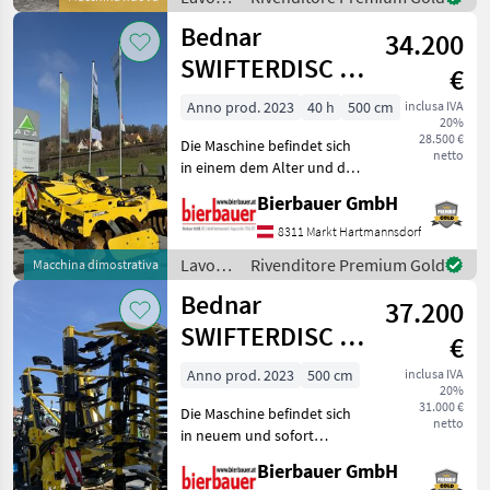
werden. Neumaschine sofo
terreno
Bednar
34.200
/
Amazone
SWIFTERDISC XN
€
5000
Anno prod. 2023
40 h
500 cm
inclusa IVA
20%
28.500 €
Die Maschine befindet sich
netto
in einem dem Alter und der
Nutzung entsprechenden
Bierbauer GmbH
Zustand und kann nach
telefonischer Vereinbarung
8311 Markt Hartmannsdorf
gerne vor Ort besichtigt
Lavorazione
Rivenditore Premium Gold
Macchina dimostrativa
und geprüft we
terreno
Bednar
37.200
/
Bednar
SWIFTERDISC XN
€
5000
Anno prod. 2023
500 cm
inclusa IVA
20%
31.000 €
Die Maschine befindet sich
netto
in neuem und sofort
einsatzbereitem Zustand
Bierbauer GmbH
und kann nach