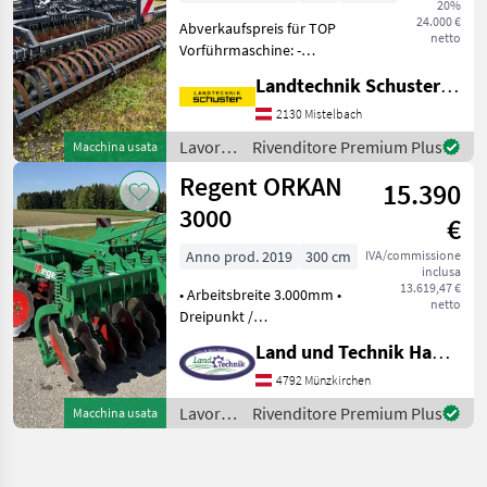
20%
24.000 €
Abverkaufspreis für TOP
netto
Vorführmaschine: -
Scheiben 630 mit
Landtechnik Schuster Niederlassung Mistelbach
Dauerlager - Hoher
Durchgang (keine
2130 Mistelbach
Verstopfung bei Mais) -
Lavorazione
Rivenditore Premium Plus
Macchina usata
Keilringwalze -
terreno
Regent ORKAN
Hydraulische Tiefenverst
15.390
/
Agroland
3000
€
Anno prod. 2019
300 cm
IVA/commissione
inclusa
13.619,47 €
• Arbeitsbreite 3.000mm •
netto
Dreipunkt /
Taschenaufhängung •
Land und Technik HandelsgesmbH
Hohlscheiben 615 mm
Stärke 6 mm gezackt mit
4792 Münzkirchen
automatischer
Lavorazione
Rivenditore Premium Plus
Macchina usata
Überlastsicherung (
terreno
Stahlfeder ) • Integriert
/
Regent