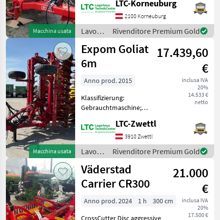
LTC-Korneuburg
355695; Arbeitsbreite: 5.5;
Scheibendurchmesser: 510;
2100 Korneuburg
Klappvorrichtung: Ja;
Lavorazione
Rivenditore Premium Gold
Macchina usata
Scheibenzahl: 42; Sch
terreno
Expom Goliat
17.439,60
/
Sonstige
6m
€
Anno prod. 2015
inclusa IVA
20%
14.533 €
Klassifizierung:
netto
Gebrauchtmaschine;
Seriennummer/Fahrgestellnummer:
LTC-Zwettl
475; Arbeitsbreite: 6;
Scheibendurchmesser: 55;
3910 Zwettl
Klappvorrichtung: Ja;
Lavorazione
Rivenditore Premium Gold
Macchina usata
Nachlaufeinrichtung: Ja; Wa
terreno
Väderstad
21.000
/
Expom
Carrier CR300
€
Anno prod. 2024
1 h
300 cm
inclusa IVA
20%
17.500 €
CrossCutter Disc aggressive