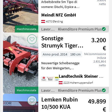
9.800 €
Arbeitsbreite 5m Tipo di
netto
vomere: Dischi, Erpice a
dischi, Telaio, Dispositivo
Meindl NFZ GmbH
ribaltabile, : Erpice a dischi
Lavorazione terreno Erpici
4070 Eferding
Lavorazione
Rivenditore Premium Plus
Macchina usata
terreno
Sonstige
3.200
/
Väderstad
Strumyk Tiger
€
Junior 18
Anno prod. 2014
180 cm
IVA/commissione
inclusa
Scheibenegge
2.831,86 €
Neuwertige Scheibenegge
netto
für den Weingarten,
Arbeitsbreite 180 cm,
Landtechnik Steiner GmbH
Seitenbegrenzungsschilde
beidseitig, Stützwalze mit
2223 Hohenruppersdorf
gezackten Flachstab,
Lavorazione
Rivenditore Premium Plus
Macchina usata
Steinsicherungen d
terreno
Lemken Rubin
49.899
/
Sonstige
10/500 KUA
€