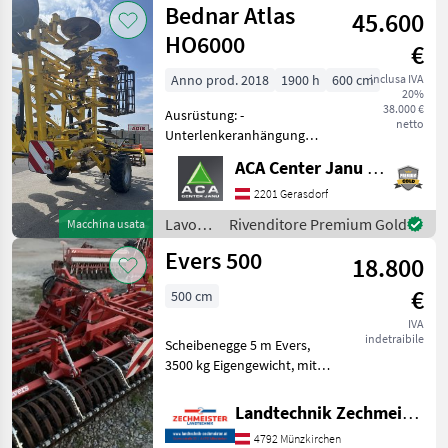
Bednar Atlas
45.600
/ Agro
Masz
HO6000
€
Anno prod. 2018
1900 h
600 cm
inclusa IVA
20%
38.000 €
Ausrüstung: -
netto
Unterlenkeranhängung
KAT.3 - Gezackte Scheiben
ACA Center Janu GmbH
mit Durchmesser 660mm -
Doppelstabwalze mit
2201 Gerasdorf
Rohrstabwalze
Lavorazione
Rivenditore Premium Gold
Macchina usata
(Durchmesser 470mm) und
terreno
Evers 500
Flachstabwalze (D
18.800
/
Bednar
€
500 cm
IVA
indetraibile
Scheibenegge 5 m Evers,
3500 kg Eigengewicht, mit
Schneidringwalze, optimal
für den Boden mit extremer
Landtechnik Zechmeister GmbH & Co KG
Flächenleistung, HD
4792 Münzkirchen
Klappung, Scheiben