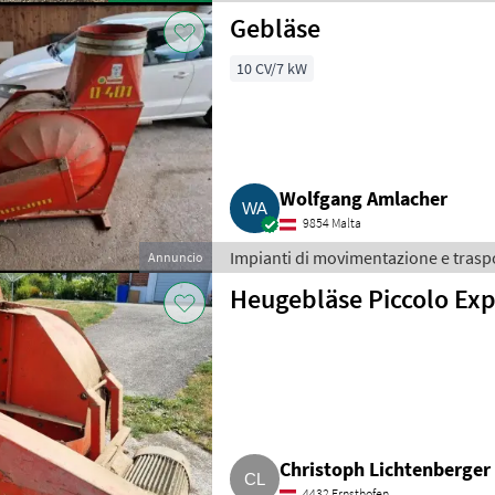
Gebläse
10 CV/7 kW
Wolfgang Amlacher
9854 Malta
Impianti di movimentazione e traspo
Annuncio
Heugebläse Piccolo Exp
Christoph Lichtenberger
4432 Ernsthofen