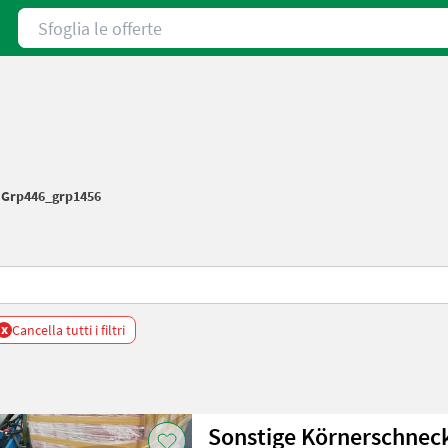
Sfoglia le offerte
/
Grp446_grp1456
x
Cancella tutti i filtri
Sonstige Körnerschnec