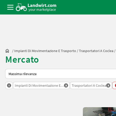
/
Impianti Di Movimentazione E Trasporto
/
Trasportatori A Coclea
Mercato
Ecco come viene ordinato su Landwirt.com
x
x
x
Impianti Di Movimentazione E Trasporto
Trasportatori A Coclea