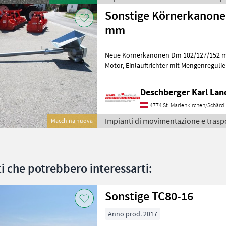
Sonstige Körnerkanone
mm
Neue Körnerkanonen Dm 102/127/152 mm
Motor, Einlauftrichter mit Mengenregulierung und Rädern, Fahrwerk
mit Rädern, Auslauf und Motorschutzsc
Deschberger Karl La
4774 St. Marienkirchen/Schärd
Impianti di movimentazione e trasp
Macchina nuova
ati che potrebbero interessarti:
Sonstige TC80-16
Anno prod. 2017