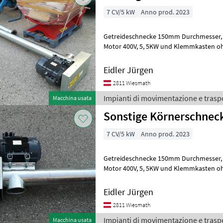
7 CV/5 kW
Anno prod. 2023
Getreideschnecke 150mm Durchmesser, 10, 5m Länge mit Einlaufkorb
Motor 400V, 5, 5KW und Klemmkasten ohne Schalter -
Steckerkombination Diametro: Diametro
Eidler Jürgen
2811 Wiesmath
Impianti di movimentazione e trasp
Macchina usata
Sonstige Körnerschnec
7 CV/5 kW
Anno prod. 2023
Getreideschnecke 150mm Durchmesser, 10, 5m Länge mit Einlaufkorb
Motor 400V, 5, 5KW und Klemmkasten ohne Schalter -
Steckerkombination Diametro: Diametro
Eidler Jürgen
2811 Wiesmath
Impianti di movimentazione e trasp
Macchina usata