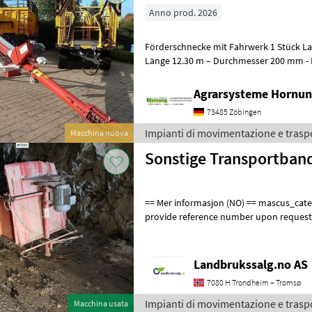
Anno prod. 2026
Förderschnecke mit Fahrwerk 1 Stück Lackierte Stahlausführung -
Länge 12.30 m – Durchmesser 200 
Agrarsysteme Hornun
73485 Zöbingen
Impianti di movimentazione e trasp
Macchina nuova
Sonstige Transportban
== Mer informasjon (NO) == mascus_category: othertractoracc Please
provide reference number upon request
en.landbrukssalg.no/7206 for more imag
Landbrukssalg.no AS
7080 H Trondheim – Tromsø
Impianti di movimentazione e trasp
Macchina usata