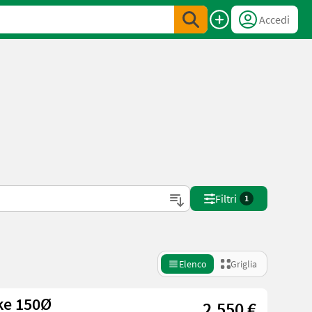
Accedi
Filtri
1
Elenco
Griglia
ke 150Ø
2.550 €