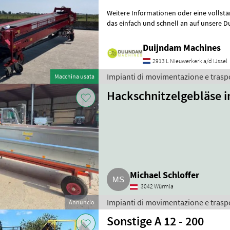
Weitere Informationen oder eine vollst
das einfach und schnell an auf unsere D
können uns auch anrufen.Alle zu
Duijndam Machines
2913 L Nieuwerkerk a/d IJssel
Impianti di movimentazione e trasp
Macchina usata
Hackschnitzelgebläse i
Michael Schloffer
3042 Würmla
Impianti di movimentazione e traspo
Annuncio
Sonstige A 12 - 200