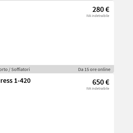
280 €
IVA indetraibile
rto / Soffiatori
Da 15 ore online
ress 1-420
650 €
IVA indetraibile