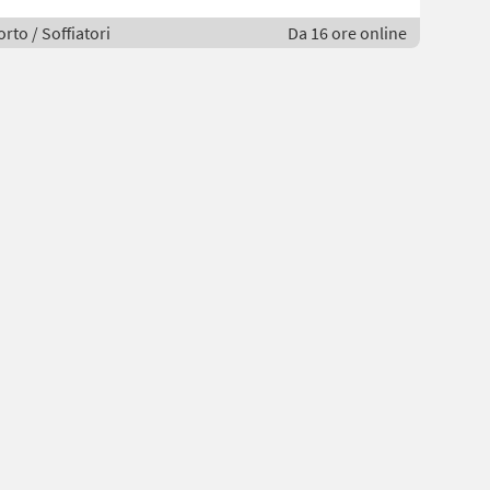
rto / Soffiatori
Da 16 ore online