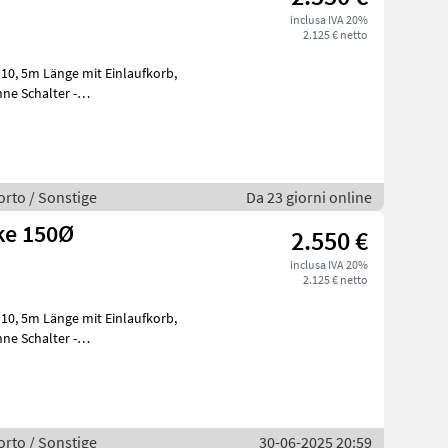
inclusa IVA 20%
2.125 € netto
,
 150, Trasmiss
orto / Sonstige
Da 23 giorni online
ke 150Ø
2.550 €
inclusa IVA 20%
2.125 € netto
,
 150, Trasmiss
orto / Sonstige
30-06-2025 20:59