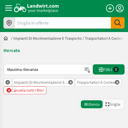
Sfoglia le offerte
/
Impianti Di Movimentazione E Trasporto
/
Trasportatori A Coclea
/
Mercato
Ecco come viene ordinato su Landwirt.com
Filtri
1
x
x
x
Impianti Di Movimentazione E Trasporto
Trasportatori A Coclea
x
Cancella tutti i filtri
Elenco
Griglia