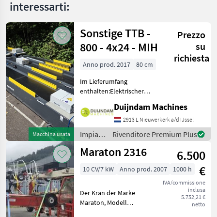
interessarti:
Sonstige TTB -
Prezzo
800 - 4x24 - MIH
su
richiesta
Anno prod. 2017
80 cm
Im Lieferumfang
enthalten:Elektrischer
SchaltkastenHydraulikpumpe2
Duijndam Machines
HydraulikzylinderStützbeineMit
Endlagenerkennung über
2913 L Nieuwerkerk a/d IJssel
einen SensorWeitere
Impianti
Rivenditore Premium Plus
Macchina usata
Informationen oder eine
di
Maraton 2316
6.500
movimentazione
e
€
10 CV/7 kW
Anno prod. 2007
1000 h
trasporto
/
IVA/commissione
inclusa
Sonstige
Der Kran der Marke
5.752,21 €
Maraton, Modell
netto
unbekannt, aus dem