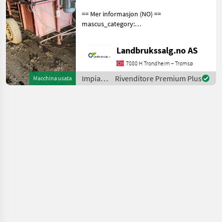
/
== Mer informasjon (NO) ==
Sonstige
mascus_category:
othertractoracc Please
provide reference number
Landbrukssalg.no AS
upon request: 7206 See
en.landbrukssalg.no/7206
7080 H Trondheim – Tromsø
for more images Beskri
Impianti
Rivenditore Premium Plus
Macchina usata
di
movimentazione
e
trasporto
/
Sonstige