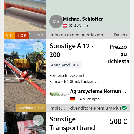
Michael Schloffer
3042 Würmla
Impianti di movimentazione
Da ieri
VIP
TOP
Annuncio
e trasporto / Soffiatori
Sonstige A 12 -
Prezzo
200
su
richiesta
Anno prod. 2026
Förderschnecke mit
Fahrwerk 1 Stück Lackierte
Stahlausführung - Länge
Agrarsysteme Hornung GmbH & Co. KG
12.30 m – Durchmesser 200
mm - Leistung 50 t
73485 Zöbingen
Impianti
Rivenditore Premium Plus
Macchina nuova
di
Sonstige
500 €
movimentazione
e
Transportband
trasporto