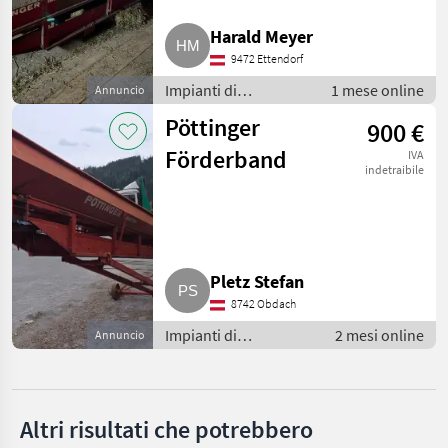
Pöttinger
Harald Meyer
9472 Ettendorf
Grimme
Impianti di
1 mese online
Annuncio
Schreiber
movimentazione e
Pöttinger
900 €
trasporto / Nastri
trasportatori
Förderband
IVA
MARKETPLACE
indetraibile
Offerte dei
Marketplace
Annunci
rivenditori
Pletz Stefan
8742 Obdach
Impianti di
2 mesi online
Annuncio
movimentazione e
trasporto / Nastri
trasportatori
Altri risultati che potrebbero