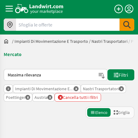
Sfoglia le offerte
/
Impianti Di Movimentazione E Trasporto
/
Nastri Trasportatori
/
Poe
Mercato
Ecco come viene ordinato su Landwirt.com
Filtri
x
x
x
Impianti Di Movimentazione E Trasporto
Nastri Trasportatori
x
x
x
Poettinger
Austria
Cancella tutti i filtri
Elenco
Griglia