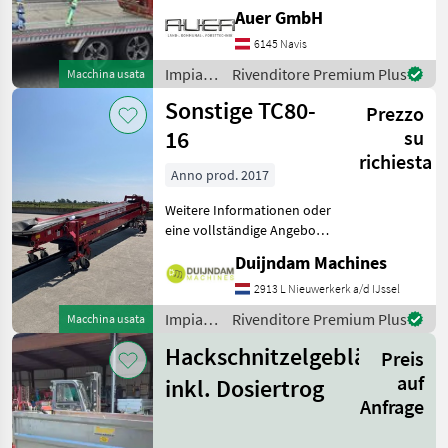
Baujahr 2007, bietet eine
Auer GmbH
zuverlässige Leistung mit
6145 Navis
einer Motorstärke von 10
PS. Mit insgesamt 1000
Impianti
Rivenditore Premium Plus
Macchina usata
Betriebsstu
di
Sonstige TC80-
Prezzo
movimentazione
e
16
su
trasporto
richiesta
/
Anno prod. 2017
Maraton
Weitere Informationen oder
eine vollständige Angebot?
Fragen Sie das einfach und
Duijndam Machines
schnell an auf unsere
Duijndam Machines
2913 L Nieuwerkerk a/d IJssel
Website! Sie können uns
Impianti
Rivenditore Premium Plus
Macchina usata
auch anrufen.Alle zu
di
Hackschnitzelgebläse
Preis
movimentazione
e
auf
inkl. Dosiertrog
trasporto
Anfrage
/
Sonstige