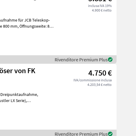
inclusa IVA 19%
4.900 € netto
Rivenditore Premium Plus
öser von FK
4.750 €
IVA/commissione inclusa
4.203,54 € netto
,
stler LX Serie),
Nirosterbodenblech anstatt Plastikboden. Foraggiam
Rivenditore Premium Plus