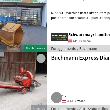
N. 53761 - Macchina usata Distributore per silos - per montaggio
posteriore - con attacco a 3 punti e trian
protezione - con rullo di
Schwarzmayr Landte
4851 Gampern
Foraggiamento / Buchmann
Macchina usata
Buchmann Express Dia
- .
3261 Zarnsdorf
Foraggiamento / Attrezzature silos
Annuncio