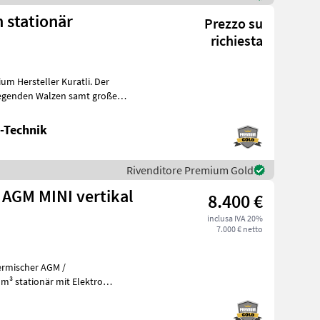
h stationär
Prezzo su
richiesta
m Hersteller Kuratli. Der
liegenden Walzen samt großer
-Technik
Rivenditore Premium Gold
 AGM MINI vertikal
8.400 €
inclusa IVA 20%
7.000 € netto
ermischer AGM /
m³ stationär mit Elektro
chanischen S