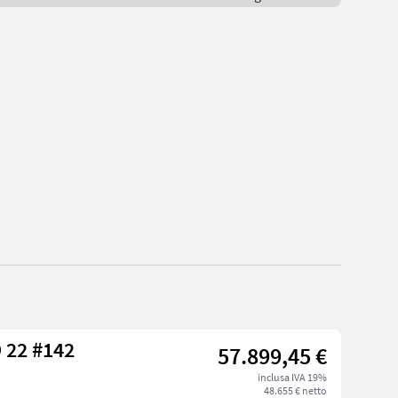
SILOKING CLASSIC DUO 22 #142
57.899,45 €
inclusa IVA 19%
48.655 € netto