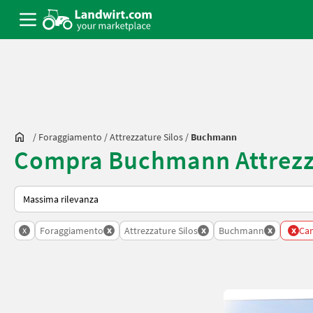
/
Foraggiamento
/
Attrezzature Silos
/
Buchmann
Compra Buchmann Attrezza
Ecco come viene ordinato su Landwirt.com
x
x
x
x
x
Foraggiamento
Attrezzature Silos
Buchmann
Canc