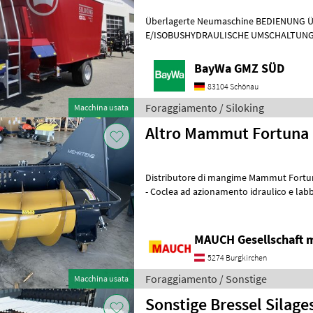
Überlagerte Neumaschine BEDIENUNG 
E/ISOBUSHYDRAULISCHE UMSCHALTUNG
SchaltgetriebeQUERFÖRDERBAND VORN I
MotorenSCHWERLASTM
BayWa GMZ SÜD
83104 Schönau
Foraggiamento / Siloking
Macchina usata
Altro Mammut Fortuna
Distributore di mangime Mammut Fortuna come n
- Coclea ad azionamento idraulico e labbr
spingere, smuovere e mescolare le
MAUCH Gesellschaft m
5274 Burgkirchen
Foraggiamento / Sonstige
Macchina usata
Sonstige Bressel Silag