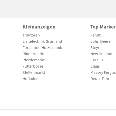
Kleinanzeigen
Top Marke
Traktoren
Fendt
Erntetechnik Grünland
John Deere
Forst- und Holztechnik
Steyr
Rindermarkt
New Holland
Pferdemarkt
Case IH
Futterbörse
Claas
Stellenmarkt
Massey Fergu
Hofladen
Deutz-Fahr