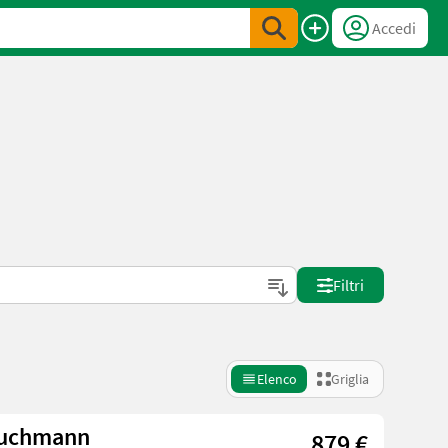
Accedi
Filtri
Elenco
Griglia
 Buchmann
879 €