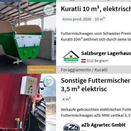
Kuratli 10 m³, elektrisc
Anno prod. 2026
10 m³
Futtermischwagen vom Schweizer Premiu
Kuratli 10m³ zeichnet sich durch seine 
Messerzahl mit seiner schnellen M
Salzburger Lagerhaus
5101 Bergheim
Foraggiamento / Kuratli
Macchina nuova
Sonstige Futtermischer
3,5 m³ elektrisc
4 m³
Verkaufe gebrauchten elektrischen Futt
Futtermischwagen aZb MINI vertikal 3, 5 
Motor 11 kW, Traktorbetrieb und me
aZb Agrartec GmbH