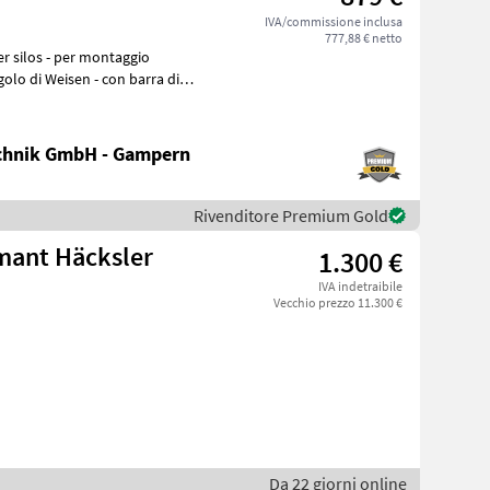
IVA/commissione inclusa
777,88 € netto
golo di Weisen - con barra di
chnik GmbH - Gampern
Rivenditore Premium Gold
mant Häcksler
1.300 €
IVA indetraibile
Vecchio prezzo 11.300 €
Da 22 giorni online