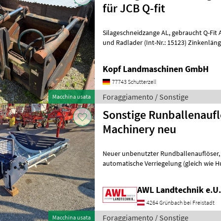
für JCB Q-fit
Silageschneidzange AL, gebraucht Q-Fit Aufnahme für JCB Teleskop-
und Radlader (Int-Nr.: 15123) Zinkenlänge 800 mm, Öffnungsweite: 800
mm, Breite 2200 mm, Inhalt 14
Kopf Landmaschinen GmbH
77743 Schutterzell
Foraggiamento / Sonstige
Macchina usata
Sonstige Runballenaufl
Machinery neu
Neuer unbenutzter Rundballenauflöser, Dreipunktaufnahme
automatische Verriegelung (gleich wie Hu
AWL Landtechnik e.U.
4264 Grünbach bei Freistadt
Foraggiamento / Sonstige
Macchina usata