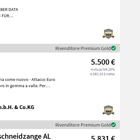
ÜBER DATA
 FÜR
NKL. 2
AGNET, AN VORDERESILOKIN
Rivenditore Premium Gold
5.500 €
inclusa IVA 20%
4.583,33 € netto
uovo - Attacco Euro
o in gomma a valle. Per
.b.H. & Co.KG
Rivenditore Premium Gold
eschneidzange AL
5.831 €