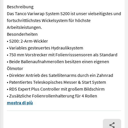
Beschreibung
Das Tanco Variwrap System S200 ist unser vielseitigstes und
fortschrittlichstes Wickelsystem für höchste
Arbeitsleistungen.
Besonderheiten
• S200: 2-Arm-Wickler
• Variables gesteuertes Hydrauliksystem
• 750 mm Vorstrecker mit Folienrisssensoren als Standard
• Beide Ballenaufnahmerollen besitzen einen eigenen
Ölmotor
• Direkter Antrieb des Satellitenarms durch ein Zahnrad
• Patentiertes Teleskopisches Messer & Start System
• RDS Expert Plus Controller mit großem Bildschirm
• Zusätzliche Folienrollenhalterung für 4 Rollen
----------------------Vorführmaschine--------------------------
mostra di più