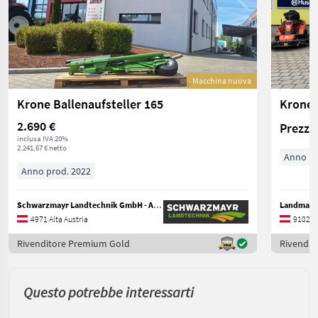
Macchina nuova
Krone Ballenaufsteller 165
2.690 €
Prezzo 
inclusa IVA 20%
2.241,67 € netto
Anno pr
Anno prod. 2022
Schwarzmayr Landtechnik GmbH - Aurolzmünster
Landmasc
4971 Alta Austria
9102 C
Rivenditore Premium Gold
Rivendit
Questo potrebbe interessarti