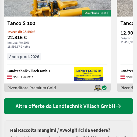
Macchina usata
Tanco S 100
Tanco 
12.900
Invece di: 23.490 €
22.316 €
IVA/commis
11.415,93 € 
inclusa IVA 20%
18.596,67 € netto
Anno prod. 2026
Landtechnik Villach GmbH
Landtechn
9500 Carinzia
9500 C
Rivenditore Premium Gold
Rivendit
Altre offerte da Landtechnik Villach GmbH
Hai Raccolta mangimi / Avvolgitrici da vendere?