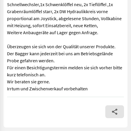
Schnellwechsler,1x Schwenklöffel neu, 2x Tieflöffel ,1x
Grabenräumlöffel starr, 2x DW Hydraulikkreis vorne
proportional am Joystick, abgelesene Stunden, Vollkabine
mit Heizung, sofort Einsatzbereit, neue Ketten,
Weitere Anbaugeräte auf Lager gegen Anfrage.
Überzeugen sie sich von der Qualität unserer Produkte.
Der Bagger kann jederzeit bei uns am Betriebsgelände
Probe gefahren werden.
Für einen Besichtigungstermin melden sie sich vorher bitte
kurz telefonisch an.
Wir beraten sie gerne.
Irrtum und Zwischenverkauf vorbehalten
Verkaufe Takeuchi TB 228 inkl. hydraulischen Schnellwechsler,1