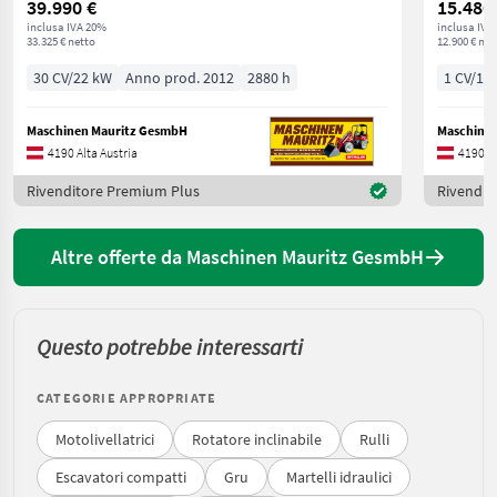
39.990 €
15.480
inclusa IVA 20%
inclusa IVA
33.325 € netto
12.900 € net
30 CV/22 kW
Anno prod. 2012
2880 h
1 CV/1 
Maschinen Mauritz GesmbH
Maschine
4190 Alta Austria
4190 Al
Rivenditore Premium Plus
Rivendit
Altre offerte da Maschinen Mauritz GesmbH
Questo potrebbe interessarti
CATEGORIE APPROPRIATE
Motolivellatrici
Rotatore inclinabile
Rulli
Escavatori compatti
Gru
Martelli idraulici