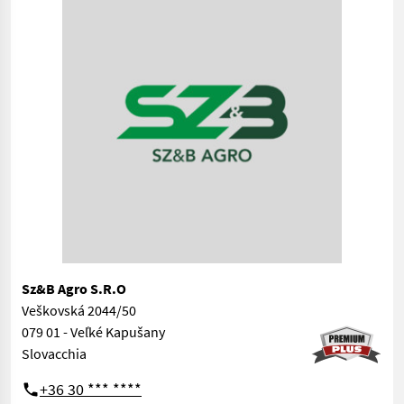
Sz&B Agro S.R.O
Veškovská 2044/50
079 01 - Veľké Kapušany
Slovacchia
+36 30 *** ****