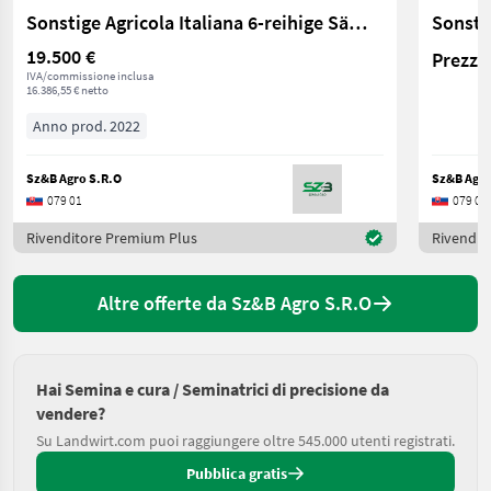
Sonstige Agricola Italiana 6-reihige Sämaschine
Sonsti
19.500 €
Prezzo 
IVA/commissione inclusa
16.386,55 € netto
Anno prod. 2022
Sz&B Agro S.R.O
Sz&B Agro
079 01
079 01
Rivenditore Premium Plus
Rivendit
Altre offerte da Sz&B Agro S.R.O
Hai Semina e cura / Seminatrici di precisione da
vendere?
Su Landwirt.com puoi raggiungere oltre 545.000 utenti registrati.
Pubblica gratis