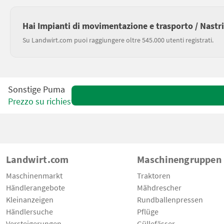
Hai Impianti di movimentazione e trasporto / Nastri
Su Landwirt.com puoi raggiungere oltre 545.000 utenti registrati.
Sonstige Puma
Prezzo su richiesta
Landwirt.com
Maschinengruppen
Maschinenmarkt
Traktoren
Händlerangebote
Mähdrescher
Kleinanzeigen
Rundballenpressen
Händlersuche
Pflüge
Versteigerungen
Güllefässer