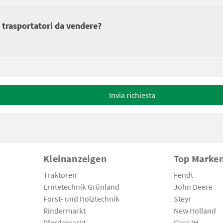
 trasportatori da vendere?
Invia richiesta
Kleinanzeigen
Top Marke
Traktoren
Fendt
Erntetechnik Grünland
John Deere
Forst- und Holztechnik
Steyr
Rindermarkt
New Holland
Pferdemarkt
Case IH