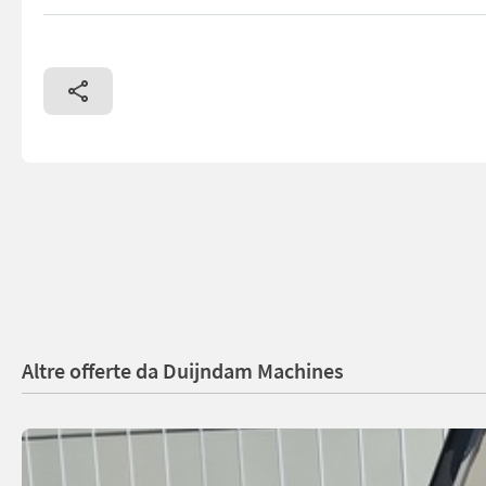
Feste Geschwindigkeit380 VoltPP-ModulbandEffektive Breite
Altre offerte da Duijndam Machines