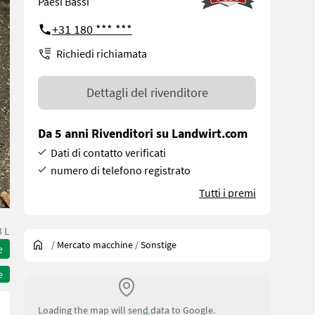
Paesi Bassi
+31 180 *** ***
Richiedi richiamata
Dettagli del rivenditore
Da 5 anni Rivenditori su Landwirt.com
Dati di contatto verificati
numero di telefono registrato
Tutti i premi
 L
/
Mercato macchine
/
Sonstige
e
e
Loading the map will send data to Google.