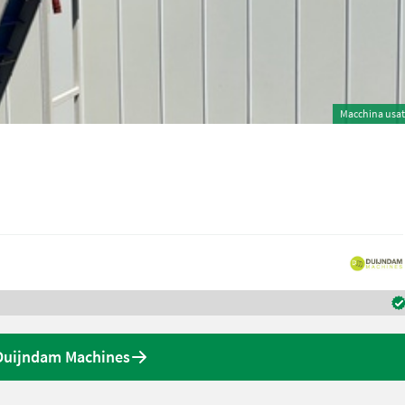
Macchina usa
 Duijndam Machines