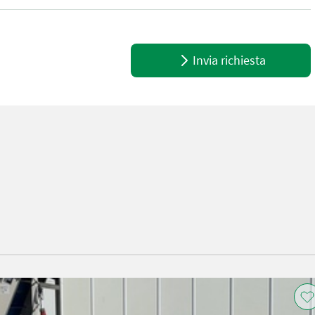
 25 cmWeitere Informationen oder eine vollständige Angebot? Frag
Invia richiesta