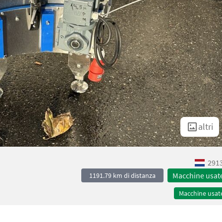
altri
2913
Macchine usat
1191.79 km di distanza
Macchine usat