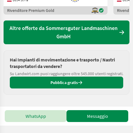
Rivenditore Premium Gold
Rivendit
Altre offerte da Sommersguter Landmaschinen
GmbH
Hai Impianti di movimentazione e trasporto / Nastri
trasportatori da vendere?
Su Landwirt.com puoi raggiungere oltre 545.000 utenti registrati.
Pubblica gratis
WhatsApp
Messaggio