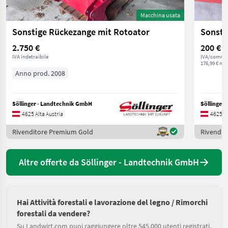
Macchina usata
Sonstige Rückezange mit Rotoator
Sonsti
2.750 €
200 €
IVA indetraibile
IVA/commis
176,99 € net
Anno prod. 2008
Söllinger - Landtechnik GmbH
Söllinger
4625 Alta Austria
4625 Al
Rivenditore Premium Gold
Rivendit
Altre offerte da Söllinger - Landtechnik GmbH
Hai Attività forestali e lavorazione del legno / Rimorchi
forestali da vendere?
Su Landwirt.com puoi raggiungere oltre 545.000 utenti registrati.