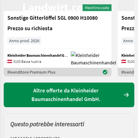
Macchina usata
Sonstige Gitterlöffel SGL 0900 H10080
Sonstig
Prezzo su richiesta
Prezzo 
Anno prod. 2026
Anno pr
Kleinheider Baumaschinenhandel GmbH.
3100 Bassa Austria
3100 B
Rivenditore Premium Plus
Rivendit
Altre offerte da Kleinheider
Baumaschinenhandel GmbH.
Questo potrebbe interessarti