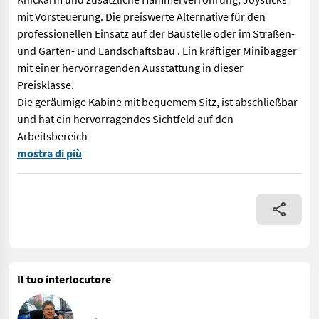
mit Vorsteuerung. Die preiswerte Alternative für den
professionellen Einsatz auf der Baustelle oder im Straßen-
und Garten- und Landschaftsbau . Ein kräftiger Minibagger
mit einer hervorragenden Ausstattung in dieser
Preisklasse.
Die geräumige Kabine mit bequemem Sitz, ist abschließbar
und hat ein hervorragendes Sichtfeld auf den
Arbeitsbereich
Wir bieten Ihnen hier unseren KME 28 Minibagger mit Original
mostra di più
Il tuo interlocutore