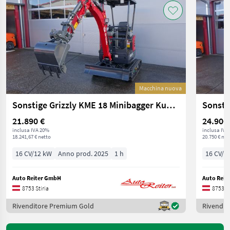
Macchina nuova
Sonstige Grizzly KME 18 Minibagger Kubota Motor
21.890 €
24.900
inclusa IVA 20%
inclusa IVA
18.241,67 € netto
20.750 € net
16 CV/12 kW
Anno prod. 2025
1 h
16 CV/1
Auto Reiter GmbH
Auto Reit
8753 Stiria
8753 St
Rivenditore Premium Gold
Rivendit