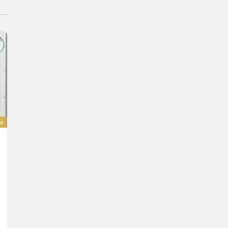
va
Farmi Astwanne aus Hardox - Neu
3.590 €
inclusa IVA 20%
2.991,67 € netto
Sensenberger Agrar-Technik
4906 Alta Austria