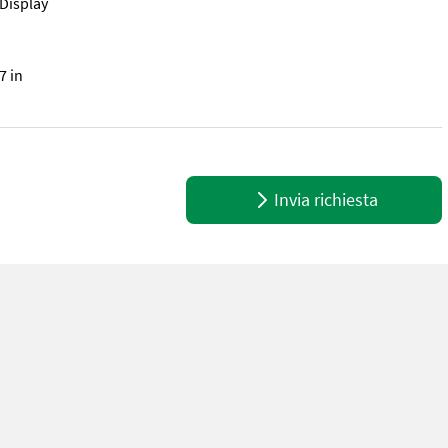
Display
7 in
en Doppelweg Scanreco Sender, Steuereinheit (Sender) hat die folgen
Invia richiesta