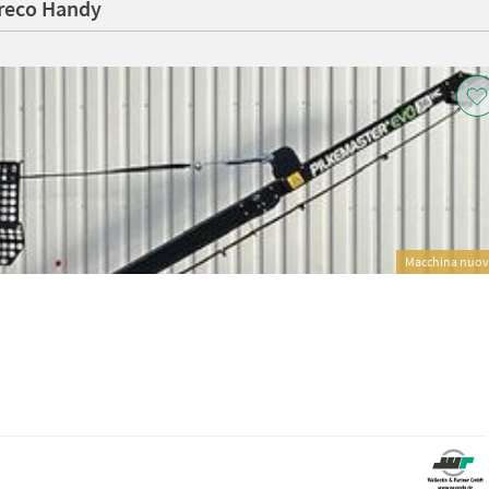
nreco Handy
Macchina nuo