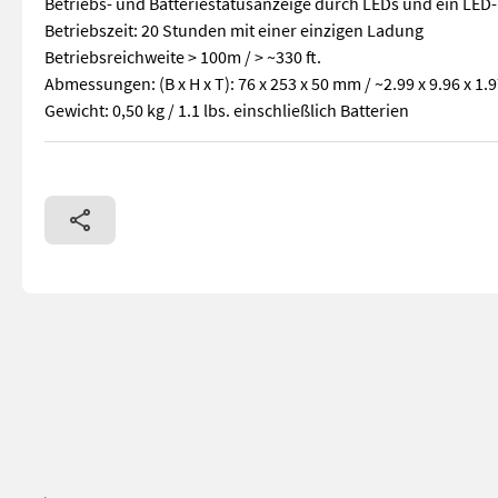
Betriebs- und Batteriestatusanzeige durch LEDs und ein LED-
Betriebszeit: 20 Stunden mit einer einzigen Ladung
Betriebsreichweite > 100m / > ~330 ft.
Abmessungen: (B x H x T): 76 x 253 x 50 mm / ~2.99 x 9.96 x 1.9
Gewicht: 0,50 kg / 1.1 lbs. einschließlich Batterien
Fernbedienung Raio Scanreco Handy 10 proportional 6 Funktion