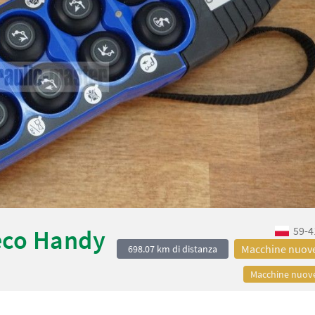
59-4
eco Handy
Macchine nuov
698.07 km di distanza
Macchine nuov