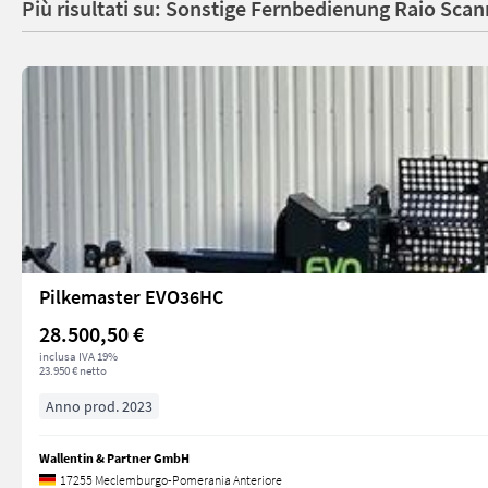
Più risultati su: Sonstige Fernbedienung Raio Sca
Pilkemaster EVO36HC
28.500,50 €
inclusa IVA 19%
23.950 € netto
Anno prod. 2023
Wallentin & Partner GmbH
17255 Meclemburgo-Pomerania Anteriore