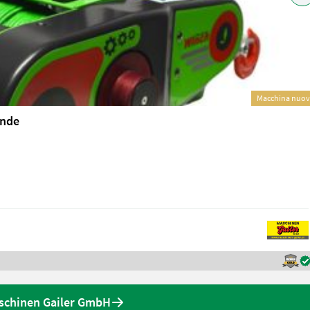
Macchina nuo
inde
aschinen Gailer GmbH