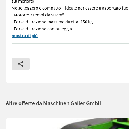
sul mercato
Molto leggero e compatto – ideale per essere trasportato fuo
- Motore: 2 tempi da 50 cm³
- Forza di trazione massima diretta: 450 kg
- Forza di trazione con puleggia
Verricello forestale portatile di alta qualità con velocità di
mostra di più
Altre offerte da Maschinen Gailer GmbH