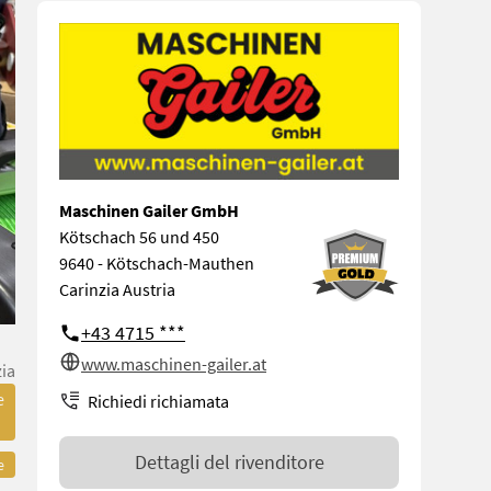
Maschinen Gailer GmbH
Kötschach 56 und 450
9640 - Kötschach-Mauthen
Carinzia Austria
+43 4715 ***
www.maschinen-gailer.at
zia
e
Richiedi richiamata
Dettagli del rivenditore
e