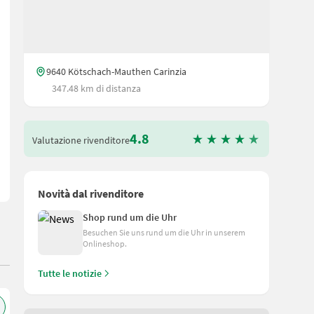
9640 Kötschach-Mauthen Carinzia
ci sul mercato Molto leggero e compatto – ideale per essere trasportat
347.48 km di distanza
4.8
Valutazione rivenditore
Novità dal rivenditore
Shop rund um die Uhr
Besuchen Sie uns rund um die Uhr in unserem
Onlineshop.
Tutte le notizie