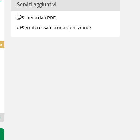
Servizi aggiuntivi
Scheda dati PDF
Sei interessato a una spedizione?
va
Sonstige Docma VF 155 Automatic Ultralight
2.280 €
inclusa IVA 20%
1.900 € netto
Anno prod. 2025
25 cm
Maschinen Gailer GmbH
9640 Carinzia
Rivenditore Premium Gold