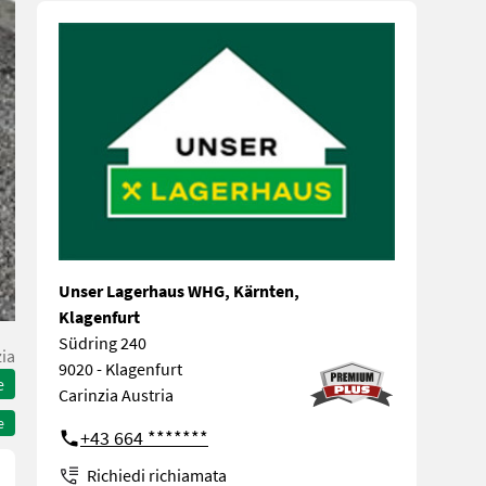
Unser Lagerhaus WHG, Kärnten,
Klagenfurt
Südring 240
zia
9020 - Klagenfurt
e
Carinzia Austria
e
+43 664 *******
Richiedi richiamata