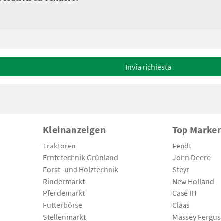
Invia richiesta
Kleinanzeigen
Top Marke
Traktoren
Fendt
Erntetechnik Grünland
John Deere
Forst- und Holztechnik
Steyr
Rindermarkt
New Holland
Pferdemarkt
Case IH
Futterbörse
Claas
Stellenmarkt
Massey Fergu