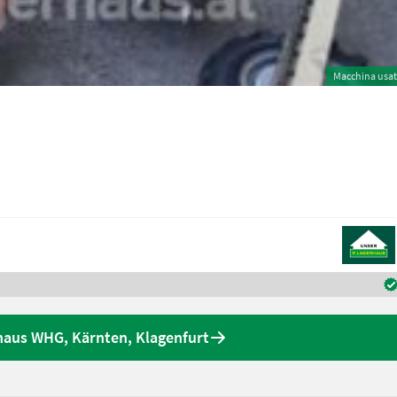
Macchina usa
rhaus WHG, Kärnten, Klagenfurt