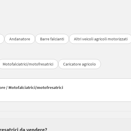
Andanatore
Barre falcianti
Altri veicoli agricoli motorizzati
Motofalciatrici/motofresatrici
Caricatore agricolo
tore / Motofalciatrici/motofresatrici
fresatrici da vendere?