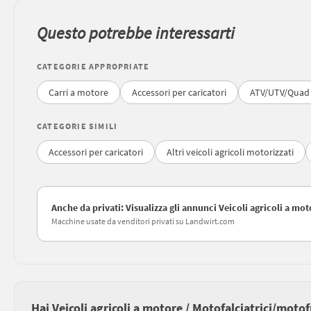
Questo potrebbe interessarti
CATEGORIE APPROPRIATE
Carri a motore
Accessori per caricatori
ATV/UTV/Quad
CATEGORIE SIMILI
Accessori per caricatori
Altri veicoli agricoli motorizzati
Anche da privati: Visualizza gli annunci Veicoli agricoli a mo
Macchine usate da venditori privati su Landwirt.com
Hai Veicoli agricoli a motore / Motofalciatrici/moto