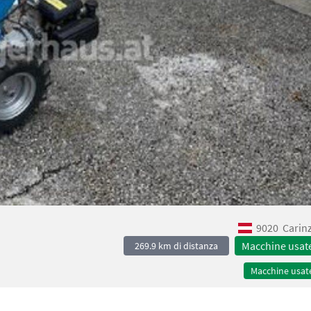
9020
Carin
Macchine usat
269.9 km di distanza
Macchine usat