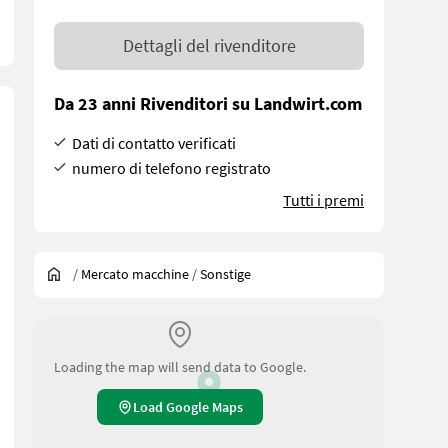
Dettagli del rivenditore
Da 23 anni Rivenditori su Landwirt.com
Dati di contatto verificati
numero di telefono registrato
Tutti i premi
/
Mercato macchine
/
Sonstige
Loading the map will send data to Google.
Load Google Maps
Wir inserieren auch Maschinen, die sich noch beim Vorbesitzer bezie