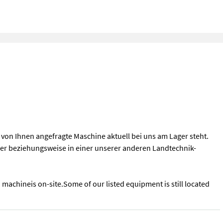
ie von Ihnen angefragte Maschine aktuell bei uns am Lager steht.
zer beziehungsweise in einer unserer anderen Landtechnik-
ed machineis on-site.Some of our listed equipment is still located
 die von Ihnen angefragte Maschine aktuell bei uns am Lager steht. 