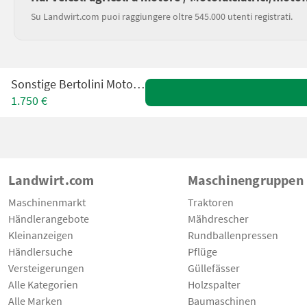
Su Landwirt.com puoi raggiungere oltre 545.000 utenti registrati.
Sonstige Bertolini Motormäher
1.750 €
Landwirt.com
Maschinengruppen
Maschinenmarkt
Traktoren
Händlerangebote
Mähdrescher
Kleinanzeigen
Rundballenpressen
Händlersuche
Pflüge
Versteigerungen
Güllefässer
Alle Kategorien
Holzspalter
Alle Marken
Baumaschinen