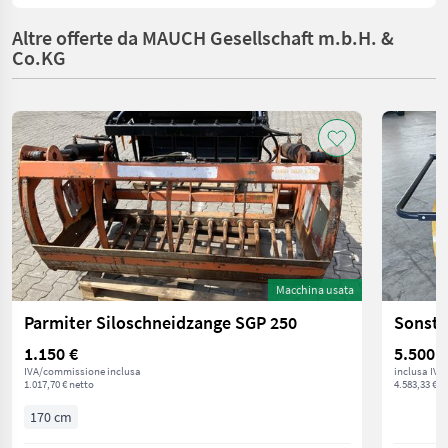
Altre offerte da MAUCH Gesellschaft m.b.H. &
Co.KG
Macchina usata
Parmiter Siloschneidzange SGP 250
Sonsti
1.150 €
5.500 €
IVA/commissione inclusa
inclusa IVA
1.017,70 € netto
4.583,33 € n
170 cm