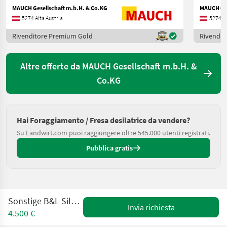
MAUCH Gesellschaft m.b.H. & Co.KG
MAUCH Ges
5274 Alta Austria
5274 Al
Rivenditore Premium Gold
Rivendit
Altre offerte da MAUCH Gesellschaft m.b.H. &
Co.KG
Hai Foraggiamento / Fresa desilatrice da vendere?
Su Landwirt.com puoi raggiungere oltre 545.000 utenti registrati.
Pubblica gratis
Sonstige B&L Siloschneidzange
Invia richiesta
4.500 €