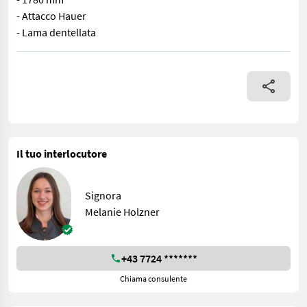
- Attacco Hauer
- Lama dentellata
Pinza da silo Bressel & Lade usata (B&L C178) - 1780 mm - Attac
Il tuo interlocutore
Signora
Melanie Holzner
+43 7724 *******
Chiama consulente