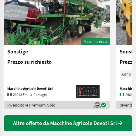
Macchina usata
Sonstige
Sonsti
Prezzo su richiesta
Prezzo 
Anno pr
Macchine Agricole Devoti Srl
Macchine A
29013 Emilia-Romagna
29013 
Rivenditore Premium Gold
Rivendit
Altre offerte da Macchine Agricole Devoti Srl