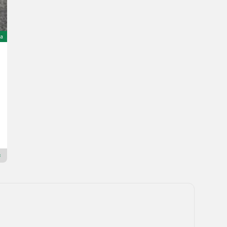
ta
Kozina NP 1.500 Staplerschaufel
2.900 €
inclusa IVA 20%
2.416,67 € netto
Landtechnik Klug e. U.
8081 Stiria
Rivenditore Premium Gold