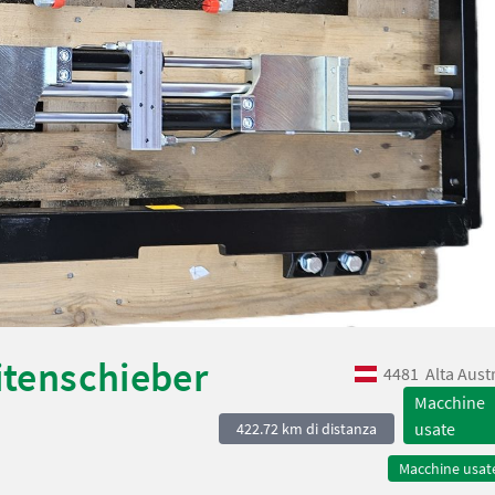
itenschieber
4481
Alta Aust
Macchine
usate
422.72 km di distanza
Macchine usat