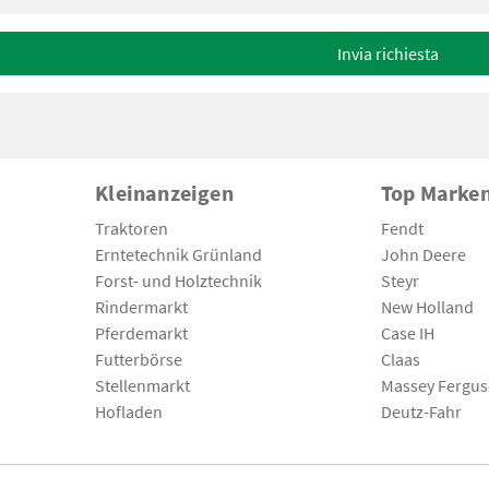
Invia richiesta
Kleinanzeigen
Top Marke
Traktoren
Fendt
Erntetechnik Grünland
John Deere
Forst- und Holztechnik
Steyr
Rindermarkt
New Holland
Pferdemarkt
Case IH
Futterbörse
Claas
Stellenmarkt
Massey Fergu
Hofladen
Deutz-Fahr