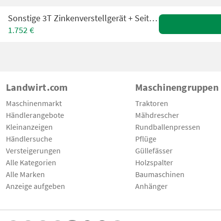
Sonstige 3T Zinkenverstellgerät + Seitenschieber NEU
1.752 €
Landwirt.com
Maschinengruppen
Maschinenmarkt
Traktoren
Händlerangebote
Mähdrescher
Kleinanzeigen
Rundballenpressen
Händlersuche
Pflüge
Versteigerungen
Güllefässer
Alle Kategorien
Holzspalter
Alle Marken
Baumaschinen
Anzeige aufgeben
Anhänger