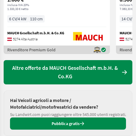
inclusa IVA 20%
inclusa IVA
1.333,33 € netto
7.083,33 € n
6 CV/4 kW
110 cm
14 CV/1
MAUCH Gesellschaft m.b.H. & Co.KG
MAUCH Ges
5274 Alta Austria
5274 Al
Rivenditore Premium Gold
Rivendit
Altre offerte da MAUCH Gesellschaft m.b.H. &
Co.KG
Hai Veicoli agricoli a motore /
Motofalciatrici/motofresatrici da vendere?
Su Landwirt.com puoi raggiungere oltre 545.000 utenti registrati.
Pubblica gratis