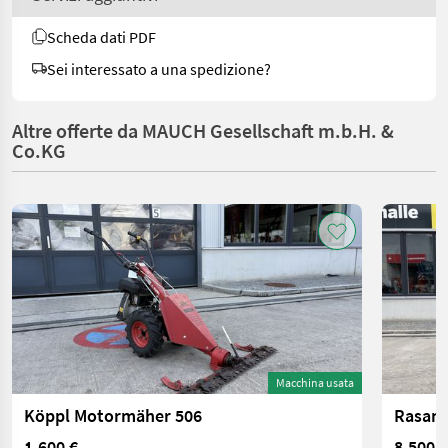
Scheda dati PDF
Sei interessato a una spedizione?
Altre offerte da MAUCH Gesellschaft m.b.H. &
Co.KG
Macchina usata
Köppl Motormäher 506
Rasant
1.600 €
8.500 €