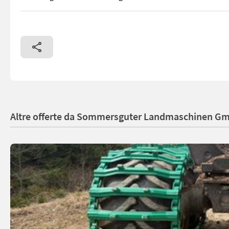
SONDERANGEBOT SOMA Fällkeil, Forstkeil FK60 - Länge 440 mm -
Altre offerte da Sommersguter Landmaschinen G