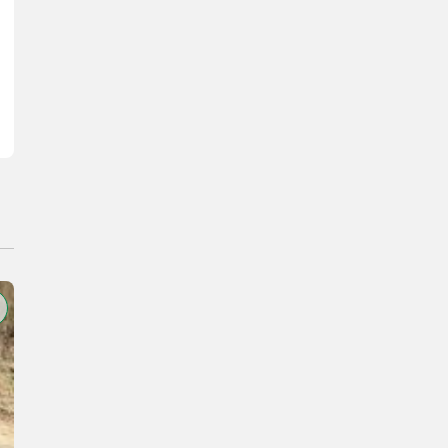
eltyp: TR 24x5 - Drehmoment: 745 Nm - Spezielle Spindellagerung fü