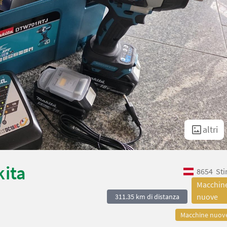
altri
kita
8654
Sti
Macchin
nuove
311.35 km di distanza
Macchine nuov