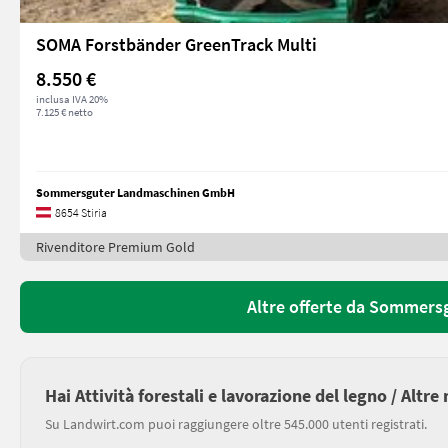
SOMA Forstbänder GreenTrack Multi
8.550 €
inclusa IVA 20%
7.125 € netto
Sommersguter Landmaschinen GmbH
8654 Stiria
Rivenditore Premium Gold
Altre offerte da Sommer
Hai Attività forestali e lavorazione del legno / Altre
Su Landwirt.com puoi raggiungere oltre 545.000 utenti registrati.