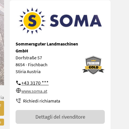
Sommersguter Landmaschinen
GmbH
Dorfstraße 57
8654 - Fischbach
Stiria Austria
+43 3170 ***
www.soma.at
ria
Richiedi richiamata
e
Dettagli del rivenditore
e