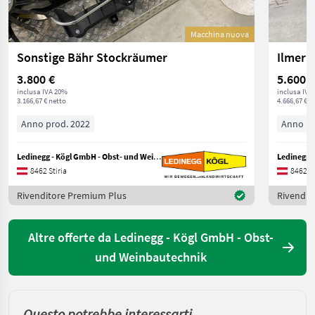
Macchina nuova
Sonstige Bähr Stockräumer
Ilmer 
3.800 €
5.600 €
inclusa IVA 20%
inclusa IVA
3.166,67 € netto
4.666,67 € n
Anno prod. 2022
Anno pr
Ledinegg - Kögl GmbH - Obst- und Weinbautechnik
8462 Stiria
8462 St
Rivenditore Premium Plus
Rivendit
Altre offerte da Ledinegg - Kögl GmbH - Obst-
und Weinbautechnik
Questo potrebbe interessarti