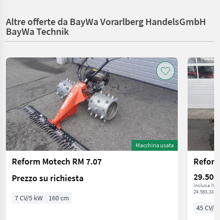
Altre offerte da BayWa Vorarlberg HandelsGmbH
BayWa Technik
Macchina usata
Reform Motech RM 7.07
Reform
29.500
Prezzo su richiesta
inclusa IVA
24.583,33 € 
7 CV/5 kW
160 cm
45 CV/3