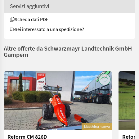
Servizi aggiuntivi
Scheda dati PDF
Sei interessato a una spedizione?
Altre offerte da Schwarzmayr Landtechnik GmbH -
Gampern
Macchina nuova
Reform CM 826D
Reform