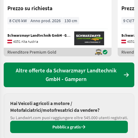
Prezzo su richiesta
Prezzo 
8 CV/6 kW
Anno prod. 2026
130 cm
9 CV/7 
Schwarzmayr Landtechnik GmbH - Gampern
4851 Alta Austria
4851 Al
Rivenditore Premium Gold
Rivendit
Altre offerte da Schwarzmayr Landtechnik
GmbH - Gampern
Hai Veicoli agricoli a motore /
Motofalciatrici/motofresatrici da vendere?
Su Landwirt.com puoi raggiungere oltre 545.000 utenti registrati.
Pubblica gratis