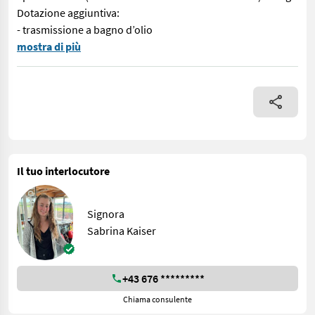
Dotazione aggiuntiva:
- trasmissione a bagno d’olio
N. 72459 Tosaerba a motore - con motore Honda GX 270 da 8,6 PS - 
mostra di più
Il tuo interlocutore
Signora
Sabrina Kaiser
+43 676 *********
Chiama consulente